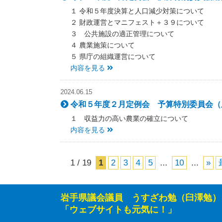
１ 令和５年度決算と人口減少対策について
２ 財政運営とマニフェスト＋３９について
３ 公共施設の適正管理について
４ 農業施策について
５ 県庁の組織運営について
内容を見る
2024.06.15
令和５年度２月定例会 予算特別委員会（農
１ 収益力の高い農業の確立について
内容を見る
1 / 19
1
2
3
4
5
...
10
...
»
岩手県議会議員 うすざわ勉（臼澤勉）
「ウェブサイトも元気に！」