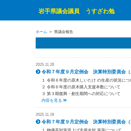
岩手県議会議員 うすざわ勉
ホーム
> 県議会報告
2025.11.28
令和７年度９月定例会 決算特別委員会（農
１ 令和６年度の原木しいたけ の生産の状況につ
２ 令和６年度の原木購入支援本数について
３ 第３期復興・創生期間への対応について
内容を見る
2025.11.28
令和７年度９月定例会 決算特別委員会（商
１ 物価高対策賃上げ支援金対 策等について