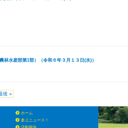
林水産部第1部）（令和６年３月１３日(水)）
最後 »
ホーム
参上ニュース！
活動報告