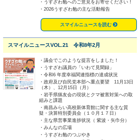
・うすざわ勉へのご意見をお寄せください！
・2026うすざわ勉の主な活動報告
スマイルニュースを読む
スマイルニュースVOL.21 令和8年2月
・議会でこのような提言をしました！
・うすざわ議員の「いわて見聞録」
・令和6 年度幸福関連指標の達成状況
・政府及び自民党本部へ重点要望 11月13日
（木）、12月15日（月）
・岩手県猟友会の現状とクマ被害対策への取
組みと課題
・南昌みらい高校新体育館に関する主な質
疑・決算特別委員会（１０月１７日）
・主な県営事業進捗状況（ 紫波・矢巾分）
・みんなの広場
・うすざわ勉のつぶやき