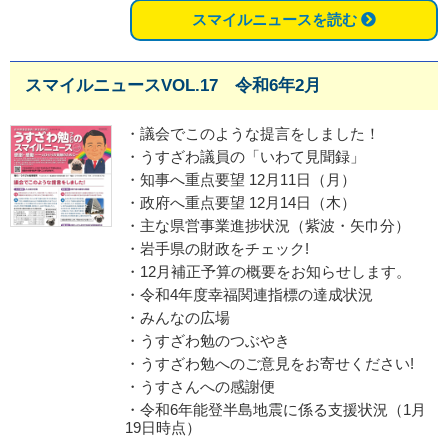
スマイルニュースを読む
スマイルニュースVOL.17 令和6年2月
・議会でこのような提言をしました！
・うすざわ議員の「いわて見聞録」
・知事へ重点要望 12月11日（月）
・政府へ重点要望 12月14日（木）
・主な県営事業進捗状況（紫波・矢巾分）
・岩手県の財政をチェック!
・12月補正予算の概要をお知らせします。
・令和4年度幸福関連指標の達成状況
・みんなの広場
・うすざわ勉のつぶやき
・うすざわ勉へのご意見をお寄せください!
・うすさんへの感謝便
・令和6年能登半島地震に係る支援状況（1月
19日時点）