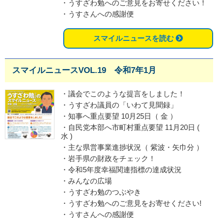
・うすざわ勉へのご意見をお寄せください！
・うすさんへの感謝便
スマイルニュースを読む
スマイルニュースVOL.19 令和7年1月
・議会でこのような提言をしました！
・うすざわ議員の「いわて見聞録」
・知事へ重点要望 10月25日（ 金 ）
・自民党本部へ市町村重点要望 11月20日 (
水 )
・主な県営事業進捗状況（ 紫波・矢巾分 ）
・岩手県の財政をチェック！
・令和5年度幸福関連指標の達成状況
・みんなの広場
・うすざわ勉のつぶやき
・うすざわ勉へのご意見をお寄せください!
・うすさんへの感謝便