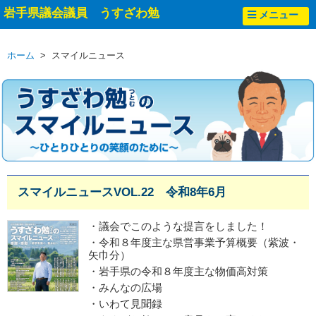
岩手県議会議員 うすざわ勉
メニュー
ホーム
> スマイルニュース
スマイルニュースVOL.22 令和8年6月
・議会でこのような提言をしました！
・令和８年度主な県営事業予算概要（紫波・
矢巾分）
・岩手県の令和８年度主な物価高対策
・みんなの広場
・いわて見聞録