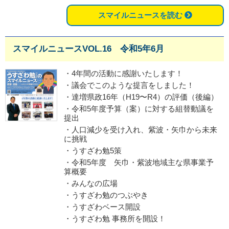
スマイルニュースを読む
スマイルニュースVOL.16 令和5年6月
・4年間の活動に感謝いたします！
・議会でこのような提言をしました！
・達増県政16年（H19〜R4）の評価（後編）
・令和5年度予算（案）に対する組替動議を
提出
・人口減少を受け入れ、紫波・矢巾から未来
に挑戦
・うすざわ勉5策
・令和5年度 矢巾・紫波地域主な県事業予
算概要
・みんなの広場
・うすざわ勉のつぶやき
・うすざわベース開設
・うすざわ勉 事務所を開設！