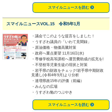
スマイルニュースを読む
スマイルニュースVOL.15 令和5年1月
・議会でこのような提言をしました！
・うすざわ議員の「いわて見聞録」
・原油価格・物価高騰対策
・政府へ重点要望 11月16日(水)
・専修学校高等課程へ運営費助成の拡充を!
・不登校等児童生徒の現状と対策
・岩手県の財政をチェック!岩手県中期財政
見通し(令和4年9月)より分析
・達増県政15年の評価（前編）
・みんなの広場
・うすざわ勉のつぶやき
スマイルニュースを読む