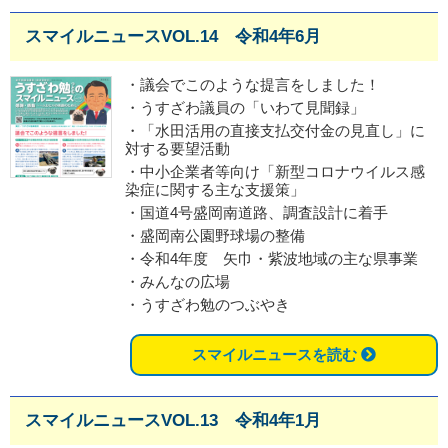
スマイルニュースVOL.14 令和4年6月
・議会でこのような提言をしました！
・うすざわ議員の「いわて見聞録」
・「水田活用の直接支払交付金の見直し」に
対する要望活動
・中小企業者等向け「新型コロナウイルス感
染症に関する主な支援策」
・国道4号盛岡南道路、調査設計に着手
・盛岡南公園野球場の整備
・令和4年度 矢巾・紫波地域の主な県事業
・みんなの広場
・うすざわ勉のつぶやき
スマイルニュースを読む
スマイルニュースVOL.13 令和4年1月