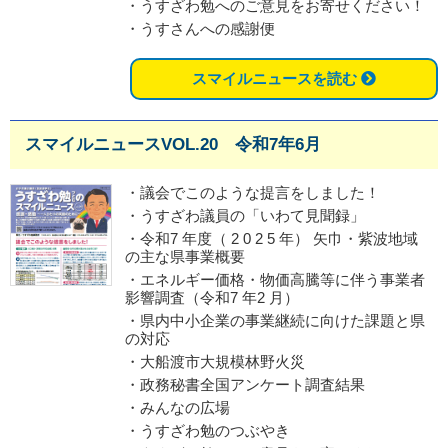
・うすざわ勉へのご意見をお寄せください！
・うすさんへの感謝便
スマイルニュースを読む
スマイルニュースVOL.20 令和7年6月
・議会でこのような提言をしました！
・うすざわ議員の「いわて見聞録」
・令和7 年度（ 2 0 2 5 年） 矢巾・紫波地域
の主な県事業概要
・エネルギー価格・物価高騰等に伴う事業者
影響調査（令和7 年2 月）
・県内中小企業の事業継続に向けた課題と県
の対応
・大船渡市大規模林野火災
・政務秘書全国アンケート調査結果
・みんなの広場
・うすざわ勉のつぶやき