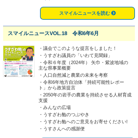
スマイルニュースを読む
スマイルニュースVOL.18 令和6年6月
・議会でこのような提言をしました！
・うすざわ議員の「いわて見聞録」
・令和６年度（2024年） 矢巾・紫波地域の
主な県事業概要
・人口自然減と農業の未来を考察
・令和6年地方自治体「持続可能性レポー
ト」から政策提言
・2050年の岩手の農業を持続させる人材育成
支援
・みんなの広場
・うすざわ勉のつぶやき
・うすざわ勉へのご意見をお寄せください!
・うすさんへの感謝便