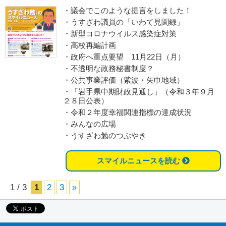
・議会でこのような提言をしました！
・うすざわ議員の「いわて見聞録」
・新型コロナウイルス感染症対策
・高校再編計画
・政府へ重点要望 11月22日（月）
・不透明な政務秘書制度？
・公共事業評価（紫波・矢巾地域）
・「岩手県中期財政見通し」（令和３年９月
２８日公表）
・令和２年度幸福関連指標の達成状況
・みんなの広場
・うすざわ勉のつぶやき
スマイルニュースを読む
1 / 3
1
2
3
»