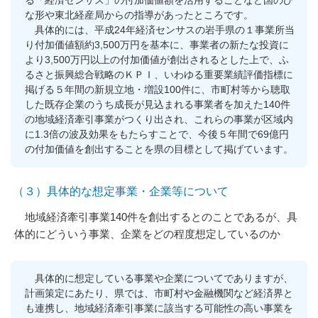
る「経済センサス」の付加価値額を活用することなど国のひ
な形や東北経産局からの指導があったところです。
具体的には、平成24年経済センサスの岩手県の１事業所当
り付加価値額約3,500万円を基本に、事業者の新たな投資に
より3,500万円以上の付加価値が創出されるとした上で、ふ
るさと振興総合戦略のＫＰＩ、いわゆる重要業績評価指標に
掲げる５年間の新規立地・増設100件に、市町村等から聴取
した既存企業のうち成長が見込まれる事業者を加えた140件
の地域経済牽引事業がつくり出され、これらの事業が区域内
に1.3倍の波及効果をもたらすことで、今後５年間で69億円
の付加価値を創出することを県の目標として掲げています。
（３）具体的な想定事業・企業等について
地域経済牽引事業140件を創出するとのことであるが、具
体的にどういう事業、企業をどの程度想定しているのか
具体的に想定している事業や企業についてでありますが、
計画策定にあたり、県では、市町村や金融機関など経済界と
も連携し、地域経済牽引事業に該当する可能性の高い事業を