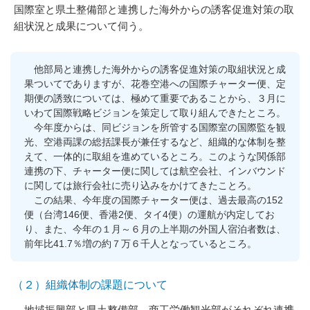
国際室と県土整備部と連携した海外からの誘客促進対策の取
組状況と成果について伺う。
他部局と連携した海外からの誘客促進対策の取組状況と成
果ついてでありますが、花巻空港への国際チャーター便、定
期便の誘致については、極めて重要であることから、３月に
いわて国際戦略ビジョンを策定して取り組んできたところ。
今年度からは、同ビジョンを所管する国際室の国際監を観
光、空港両課の総括課長が兼任するなど、組織的な体制を整
えて、一体的に取組を進めているところ。このような関係部
連携の下、チャーター便に関しては航空会社、インバウンド
に関しては旅行会社に売り込みをかけてきたことろ。
この結果、今年度の国際チャーター便は、過去最高の152
便（台湾146便、香港2便、タイ4便）の運航が内定してお
り、また、今年の１月～６月の上半期の外国人宿泊者数は、
前年比41.7％増の約７万６千人となっているところ。
（２）組織体制の課題について
地域振興部と県土整備部、商工労働観光部がそれぞれ連携