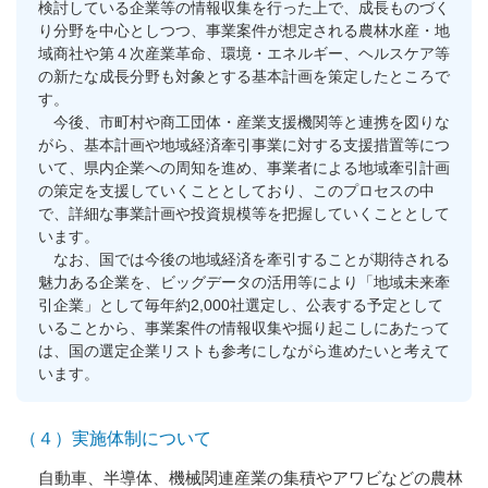
検討している企業等の情報収集を行った上で、成長ものづく
り分野を中心としつつ、事業案件が想定される農林水産・地
域商社や第４次産業革命、環境・エネルギー、ヘルスケア等
の新たな成長分野も対象とする基本計画を策定したところで
す。
今後、市町村や商工団体・産業支援機関等と連携を図りな
がら、基本計画や地域経済牽引事業に対する支援措置等につ
いて、県内企業への周知を進め、事業者による地域牽引計画
の策定を支援していくこととしており、このプロセスの中
で、詳細な事業計画や投資規模等を把握していくこととして
います。
なお、国では今後の地域経済を牽引することが期待される
魅力ある企業を、ビッグデータの活用等により「地域未来牽
引企業」として毎年約2,000社選定し、公表する予定として
いることから、事業案件の情報収集や掘り起こしにあたって
は、国の選定企業リストも参考にしながら進めたいと考えて
います。
（４）実施体制について
自動車、半導体、機械関連産業の集積やアワビなどの農林