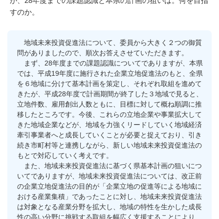
が、28年度までの課題認識と本県の計画の狙いは。何を目指
すのか。
地域未来投資促進法について、委員から大きく２つの御質
問がありましたので、順次お答えさせていただきます。
まず、28年度までの課題認識についてでありますが、本県
では、平成19年度に施行された企業立地促進法のもと、全県
を６地域に分けて基本計画を策定し、それぞれ取組を進めて
きたが、平成28年度で計画期間が終了した３地域で見ると、
立地件数、雇用創出人数ともに、目標に対して概ね順調に推
移したところです。今後、これらの立地企業や事業拡大して
きた地域企業などが、地域を力強くリードしていく地域経済
牽引事業者へと成長していくことが必要と捉えており、引き
続き市町村等と連携しながら、新しい地域未来投資促進法の
もとで対応していく考えです。
また、地域未来投資促進法に基づく県基本計画の狙いにつ
いてでありますが、地域未来投資促進法については、改正前
の企業立地促進法の目的が「企業立地の促進等による地域に
おける産業集積」であったことに対し、地域未来投資促進法
は対象となる産業分野を拡大し、地域の特性を生かした成長
性の高い分野に挑戦する取組を幅広く支援することにより、