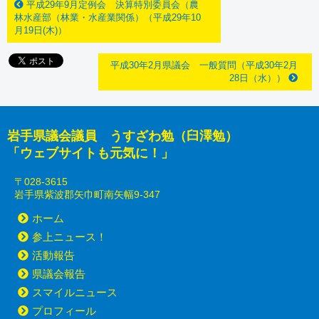
平成29年9月定例会 決算特別委員会（農
林水産部（林業・水産業関係）（平成29年10
月19日(木)）
平成30年2月県議会 一般質問（平成30年2月
28日（水））
岩手県議会議員 うすざわ勉（臼澤勉）
「ウェブサイトも元気に！」
〒028-3615
岩手県紫波郡矢巾町南矢幅9-347
ホーム
参上ニュース！
活動報告
県議会報告
スマイルニュース
プロフィール