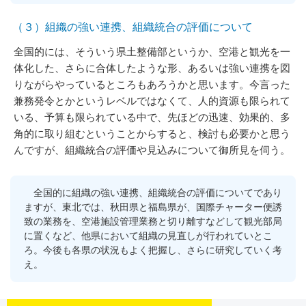
（３）組織の強い連携、組織統合の評価について
全国的には、そういう県土整備部というか、空港と観光を一
体化した、さらに合体したような形、あるいは強い連携を図
りながらやっているところもあろうかと思います。今言った
兼務発令とかというレベルではなくて、人的資源も限られて
いる、予算も限られている中で、先ほどの迅速、効果的、多
角的に取り組むということからすると、検討も必要かと思う
んですが、組織統合の評価や見込みについて御所見を伺う。
全国的に組織の強い連携、組織統合の評価についてであり
ますが、東北では、秋田県と福島県が、国際チャーター便誘
致の業務を、空港施設管理業務と切り離すなどして観光部局
に置くなど、他県において組織の見直しが行われていとこ
ろ。今後も各県の状況もよく把握し、さらに研究していく考
え。