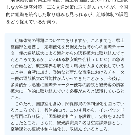
しながら誘客対策、二次交通対策に取り組んでいるが、全国
的に組織を統合した取り組みも見られるが、組織体制の課題
をどう捉えているか伺う。
組織体制の課題についてでありますが、これまでも、県土
整備部と連携し、定期便化を見据えた台湾からの国際チャー
ター便の運航拡大による海外からの誘客拡大に取り組んでき
たところであるが、いわゆる格安航空会社（ＬＣＣ）の急速
な台頭など、航空業界を取り巻く環境が大きく変化している
ことや、台湾に加え、香港など新たな市場におけるチャータ
ー便の運航拡大の可能性が広がってきたことから、今後は、
多角的かつ迅速に国際チャーター便等の誘致と観光客の誘客
拡大に一体的に取り組んでいく必要があると認識していると
ころ。
このため、国際室を含め、関係部局の体制強化を図ってい
るところであり、具体的には、この４月から、インバウンド
を専門に取り扱う「国際観光担当」を設置し、定数を２名増
としたところ。さらに、観光課職員２名は空港課兼務とし、
空港課との連携体制を強化し、取組んでいるところ。