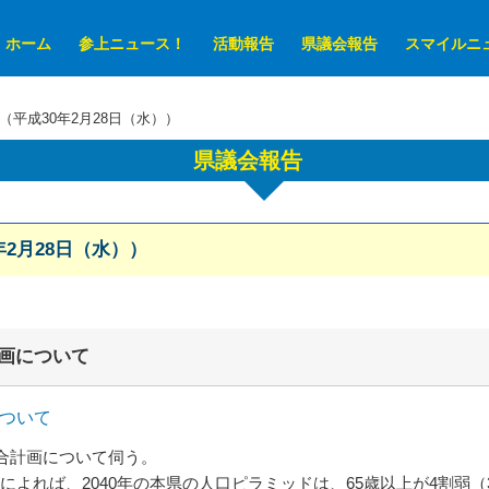
ホーム
参上ニュース！
活動報告
県議会報告
スマイルニ
（平成30年2月28日（水））
県議会報告
年2月28日（水））
画について
について
合計画について伺う。
よれば、2040年の本県の人口ピラミッドは、65歳以上が4割弱（