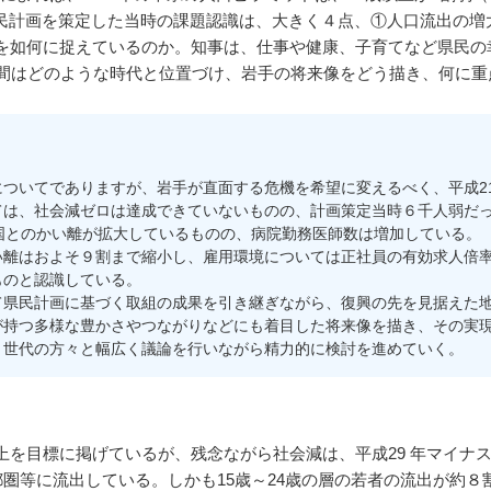
県民計画を策定した当時の課題認識は、大きく４点、①人口流出の増
を如何に捉えているのか。知事は、仕事や健康、子育てなど県民の
年間はどのような時代と位置づけ、岩手の将来像をどう描き、何に
。
ついてでありますが、岩手が直面する危機を希望に変えるべく、平成2
ては、社会減ゼロは達成できていないものの、計画策定当時６千人弱だ
国とのかい離が拡大しているものの、病院勤務医師数は増加している。
離はおよそ９割まで縮小し、雇用環境については正社員の有効求人倍率
ものと認識している。
県民計画に基づく取組の成果を引き継ぎながら、復興の先を見据えた地
が持つ多様な豊かさやつながりなどにも着目した将来像を描き、その実
・世代の方々と幅広く議論を行いながら精力的に検討を進めていく。
目標に掲げているが、残念ながら社会減は、平成29 年マイナス4,
圏等に流出している。しかも15歳～24歳の層の若者の流出が約８割