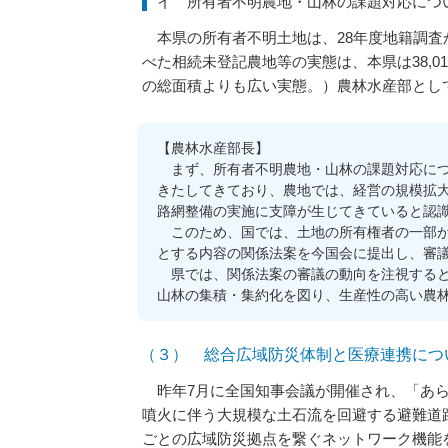
イ 所有者不明農地・山林の課題対応につ
本県の所有者不明土地は、28年度地籍調査か
べた相続未登記農地等の実態は、本県は38,0
の総面積よりも広い実態。）農林水産部とし
【農林水産部長】
まず、所有者不明農地・山林の課題対応につ
きたしてきており、農地では、経営の規模拡
路網整備の実施に支障が生じてきていると認
このため、国では、土地の所有権者の一部が
とする内容の関係法案を今国会に提出し、審
県では、関係法案の審議の動向を注視すると
山林の集積・集約化を図り、生産性の高い農
（３） 総合広域防災体制と医療連携につ
昨年7月に全国知事会議が開催され、「あら
噴火に伴う大規模な土石流を回避する避難道
ごとの広域防災拠点を繋ぐネットワーク機能