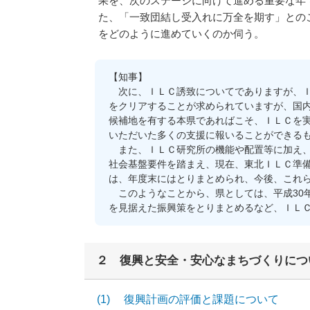
果を、次のステージに向けて進める重要な年
た、「一致団結し受入れに万全を期す」との
をどのように進めていくのか伺う。
【知事】
次に、ＩＬＣ誘致についてでありますが、Ｉ
をクリアすることが求められていますが、国
候補地を有する本県であればこそ、ＩＬＣを
いただいた多くの支援に報いることができる
また、ＩＬＣ研究所の機能や配置等に加え、
社会基盤要件を踏まえ、現在、東北ＩＬＣ準
は、年度末にはとりまとめられ、今後、これ
このようなことから、県としては、平成30
を見据えた振興策をとりまとめるなど、ＩＬ
２ 復興と安全・安心なまちづくりにつ
(1) 復興計画の評価と課題について