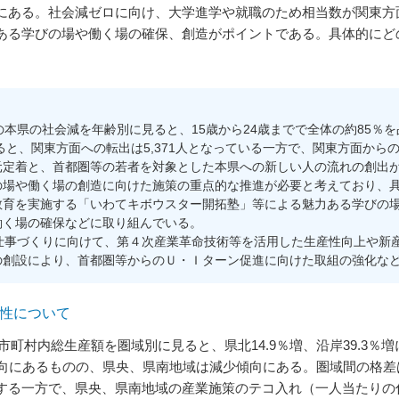
にある。社会減ゼロに向け、大学進学や就職のため相当数が関東方
ある学びの場や働く場の確保、創造がポイントである。具体的にど
本県の社会減を年齢別に見ると、15歳から24歳までで全体の約85％を
ると、関東方面への転出は5,371人となっている一方で、関東方面からの
元定着と、首都圏等の若者を対象とした本県への新しい人の流れの創出
場や働く場の創造に向けた施策の重点的な推進が必要と考えており、具
教育を実施する「いわてキボウスター開拓塾」等による魅力ある学びの
働く場の確保などに取り組んでいる。
仕事づくりに向けて、第４次産業革命技術等を活用した生産性向上や新
の創設により、首都圏等からのＵ・Ｉターン促進に向けた取組の強化な
向性について
町村内総生産額を圏域別に見ると、県北14.9％増、沿岸39.3％増
傾向にあるものの、県央、県南地域は減少傾向にある。圏域間の格
する一方で、県央、県南地域の産業施策のテコ入れ（一人当たりの