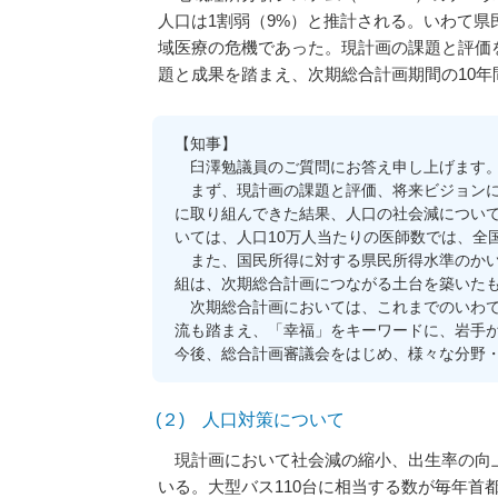
人口は1割弱（9%）と推計される。いわて
域医療の危機であった。現計画の課題と評価
題と成果を踏まえ、次期総合計画期間の10
【知事】
臼澤勉議員のご質問にお答え申し上げます
まず、現計画の課題と評価、将来ビジョンに
に取り組んできた結果、人口の社会減につい
いては、人口10万人当たりの医師数では、全
また、国民所得に対する県民所得水準のかい
組は、次期総合計画につながる土台を築いた
次期総合計画においては、これまでのいわて
流も踏まえ、「幸福」をキーワードに、岩手
今後、総合計画審議会をはじめ、様々な分野
(２) 人口対策について
現計画において社会減の縮小、出生率の向上を
いる。大型バス110台に相当する数が毎年首都