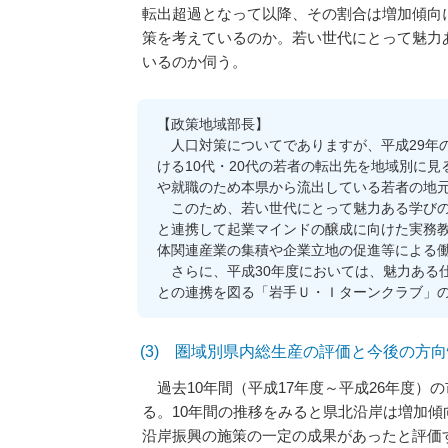
転出超過となって以降、その割合は増加傾向
策を考えているのか。若い世代にとって魅力
いるのか伺う。
【政策地域部長】
人口対策についてでありますが、平成29年の
ける10代・20代の若者の転出先を地域別に見
や就職のため本県から流出している若者の地
このため、若い世代にとって魅力ある学びの
と連携して起業マインドの醸成に向けた実務
体関連産業の集積や企業立地の促進等による
さらに、平成30年度においては、魅力ある
との連携を図る「岩手Ｕ・Ｉターンクラブ」
(3) 圏域別県内総生産の評価と今後の方
過去10年間（平成17年度～平成26年度）の市
る。10年間の推移をみると県北沿岸は増加
沿岸振興の施策の一定の成果があったと評価