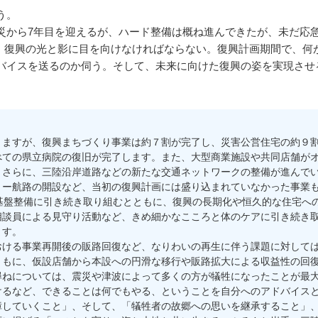
う。
から7年目を迎えるが、ハード整備は概ね進んできたが、未だ応急
実にあり、復興の光と影に目を向けなければならない。復興計画期間で、
バイスを送るのか伺う。そして、未来に向けた復興の姿を実現させ
ますが、復興まちづくり事業は約７割が完了し、災害公営住宅の約９割
べての県立病院の復旧が完了します。また、大型商業施設や共同店舗が
。さらに、三陸沿岸道路などの新たな交通ネットワークの整備が進んで
リー航路の開設など、当初の復興計画には盛り込まれていなかった事業
基盤整備に引き続き取り組むとともに、復興の長期化や恒久的な住宅へ
相談員による見守り活動など、きめ細かなこころと体のケアに引き続き
ます。
ける事業再開後の販路回復など、なりわいの再生に伴う課題に対しては
ともに、仮設店舗から本設への円滑な移行や販路拡大による収益性の回
ねについては、震災や津波によって多くの方が犠牲になったことが最大
けるなど、できることは何でもやる、ということを自分へのアドバイス
していくこと」、そして、「犠牲者の故郷への思いを継承すること」、