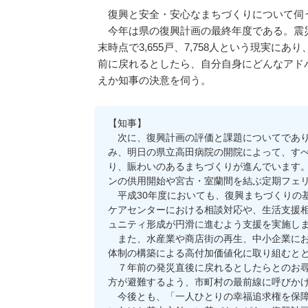
復興と安全・安心なまちづくりについて伺
今年は県の復興計画の最終年度である。震災
末時点で3,655戸、7,758人という現
前に戻れるとしたら、自分自身にどんなアド
えか知事の決意を伺う。
【知事】
次に、復興計画の評価と課題についてであり
み、明日の県立高田病院の開院によって、す
り、賑わいのあるまちづくりが進んでいます
ンの供用開始や宮古・室蘭間を結ぶ定期フェ
平成30年度においても、復興まちづくりの
ケアセンターにおける相談対応や、生活支援
ュニティ形成が円滑に進むよう支援を実施し
また、水産業や商店街の再生、中小企業にお
体制の構築による高付加価値化に取り組むと
７年前の発災直後に戻れるとしたらとのお尋
方が避難するよう、市町村の最前線に呼びか
今後とも、「一人ひとりの幸福追求権を保障