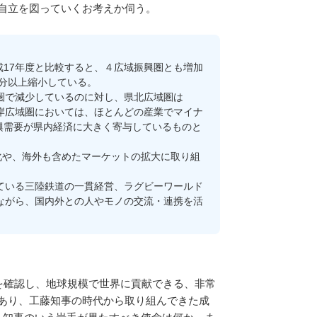
自立を図っていくお考えか伺う。
17年度と比較すると、４広域振興圏とも増加
半分以上縮小している。
圏で減少しているのに対し、県北広域圏は
、沿岸広域圏においては、ほとんどの産業でマイナ
復興需要が県内経済に大きく寄与しているものと
や、海外も含めたマーケットの拡大に取り組
ている三陸鉄道の一貫経営、ラグビーワールド
ながら、国内外との人やモノの交流・連携を活
を確認し、地球規模で世界に貢献できる、非常
あり、工藤知事の時代から取り組んできた成