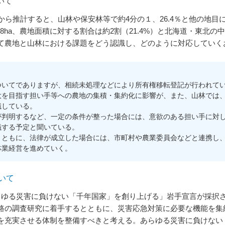
いて
ら推計すると、山林や保安林等で約4分の１、26.4％と他の地目
18ha、農地面積に対する割合は約2割（21.4%）と北海道・東北
て農地と山林における課題をどう認識し、どのように対応していく
いてでありますが、相続未処理などにより所有権移転登記が行われてい
大を目指す担い手等への農地の集積・集約化に影響が、また、山林では
識している。
判明するなど、一定の条件が整った場合には、意欲のある担い手に対し
議する予定と聞いている。
ともに、法律が成立した場合には、市町村や農業委員会などと連携し、
林業経営を進めていく。
いて
ゆる災害に負けない「千年国家」を創り上げる」岩手宣言が採択
路の調査研究に着手するとともに、災害応急対策に必要な機能を集
を充実させる体制を整備すべきと考える。あらゆる災害に負けない