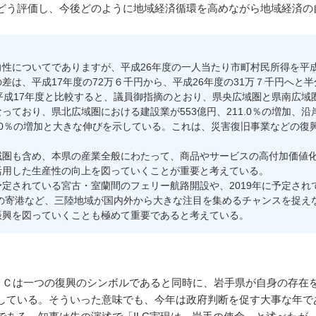
どう評価し、今後どのように地域経済循環を高めながら地域経済の
性についてでありますが、平成26年度の一人当たり市町村民所得を平成
差は、平成17年度の72万６千円から、平成26年度の31万７千円へと
平成17年度と比較すると、議員御指摘のとおり、県央広域圏と県南広域
加となっており、県北広域圏における建設業が553億円、211.0％の増加
84.0％の増加と大きな伸びを示している。これは、災害復旧事業などの
圏も含め、本県の産業全般にわたって、商品やサービスの高付加価値化
活用した生産性の向上を図っていくことが重要と考えている。
定されている宮古・室蘭間のフェリー航路開設や、2019年に予定され
船の寄港など、三陸地域が国内外から大きな注目を集めるチャンスを捉え
振興を図っていくことも極めて重要であると考えている。
ＬＣは一つの復興のシンボルであると同時に、岩手県が自身の存在
している。そういった意味でも、今年は政府判断を促す大事な年で