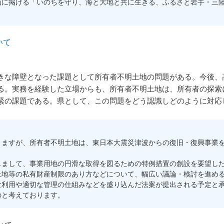
画に掲げる「いのちを守り、海と大地と共に生きる、ふるさと岩手・三
いて
な障壁となった課題として所有者不明土地の問題がある。今後、
る。実務を経験した立場からも、所有者不明土地は、所有者の探索
緊の課題である。県として、この問題をどう認識しどのように対応
ますが、所有者不明土地は、東日本大震災津波からの復旧・復興事業を
まして、事業用地の円滑な取得を図るための特例措置の創設を要望した
土地等の私有財産制限のあり方などについて、幅広い議論・検討を進め
利用や適切な管理の仕組みなどを盛り込んだ法案が提出される予定と承
のと考えております。