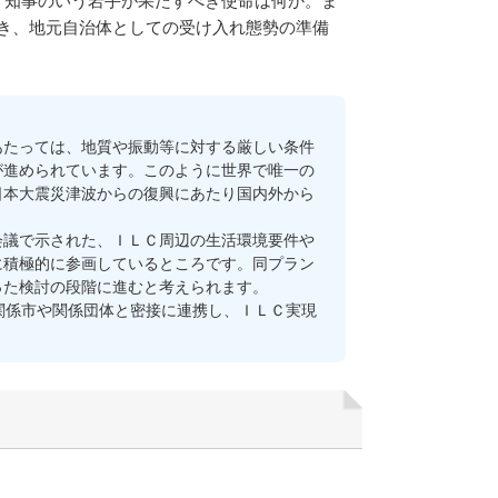
、知事のいう岩手が果たすべき使命は何か。ま
き、地元自治体としての受け入れ態勢の準備
たっては、地質や振動等に対する厳しい条件
が進められています。このように世界で唯一の
日本大震災津波からの復興にあたり国内外から
議で示された、ＩＬＣ周辺の生活環境要件や
に積極的に参画しているところです。同プラン
った検討の段階に進むと考えられます。
関係市や関係団体と密接に連携し、ＩＬＣ実現