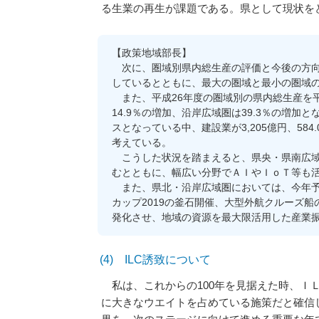
る生業の再生が課題である。県として現状を
【政策地域部長】
次に、圏域別県内総生産の評価と今後の方向
しているとともに、最大の圏域と最小の圏域の
また、平成26年度の圏域別の県内総生産を
14.9％の増加、沿岸広域圏は39.3％の増
スとなっている中、建設業が3,205億円、5
考えている。
こうした状況を踏まえると、県央・県南広域
むとともに、幅広い分野でＡＩやＩｏＴ等も
また、県北・沿岸広域圏においては、今年予
カップ2019の釜石開催、大型外航クルーズ
発化させ、地域の資源を最大限活用した産業
(4) ILC誘致について
私は、これからの100年を見据えた時、Ｉ
に大きなウエイトを占めている施策だと確信