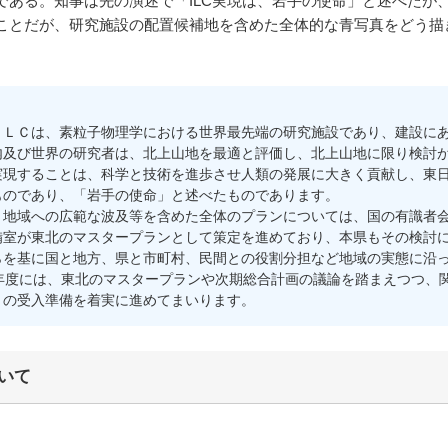
である。知事は先の演述で「ILC実現は、岩手の使命」と述べたが
ことだが、研究施設の配置候補地を含めた全体的な青写真をどう描
ＬＣは、素粒子物理学における世界最先端の研究施設であり、建設にあ
内及び世界の研究者は、北上山地を最適と評価し、北上山地に限り検討
実現することは、科学と技術を進歩させ人類の発展に大きく貢献し、東
ものであり、「岩手の使命」と述べたものであります。
地域への広範な波及等を含めた全体のプランについては、国の有識者会
備室が東北のマスタープランとして策定を進めており、本県もその検討
らを基に国と地方、県と市町村、民間との役割分担など地域の実態に沿
年度には、東北のマスタープランや次期総合計画の議論を踏まえつつ、
Ｃの受入準備を着実に進めてまいります。
いて