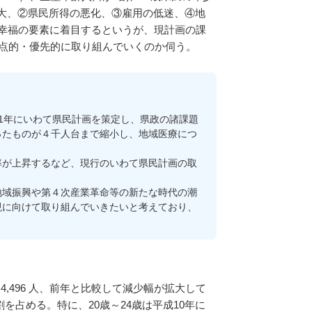
大、②県民所得の悪化、③雇用の低迷、④地
幸福の要素に着目するというが、現計画の課
重点的・優先的に取り組んでいくのか伺う。
1年にいわて県民計画を策定し、県政の諸課題
ったものが４千人台まで縮小し、地域医療につ
が上昇するなど、現行のいわて県民計画の取
域振興や第４次産業革命等の新たな時代の潮
現に向けて取り組んでいきたいと考えており、
496 人、前年と比較して減少幅が拡大して
を占める。特に、20歳～24歳は平成10年に