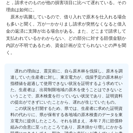
と，請求そのものが他の損害項目に比べて遅れている。その
理由は如何に。
原木が高騰しているので、借り入れで原木を仕入れる場合
も多いと聞く。万が一かかりまし請求が突然なくなると借入
金の返済に支障が出る場合がある。また、どこまで請求して
支払われているかわからない、どの部分に対する賠償金額か
内訳が不明であるため、資金計画が立てられないとの声を聞
く。
遅れの理由は、震災前に、自ら原木林を伐採し、原木を調
達していた生産者に対し、東京電力が、伐採予定の原木林が
指標値を超過して使用できない状況を証明するよう求めてい
た。生産者は、出荷制限地域の原木を使うことはできないと
いうことで、原木検査を行っていない状況であり、証明資料
の提出ができずにいたことから、遅れが生じていたもの。
この状況を打開するため、県では、生産者に求めた証明資
料の代わりに、県が保有する各地域の原木検査のデータを東
京電力に提供したところ。それを踏まえ、本年７月に賠償枠
組みの合意に至ったところであり、原木掛かり増しにかかる