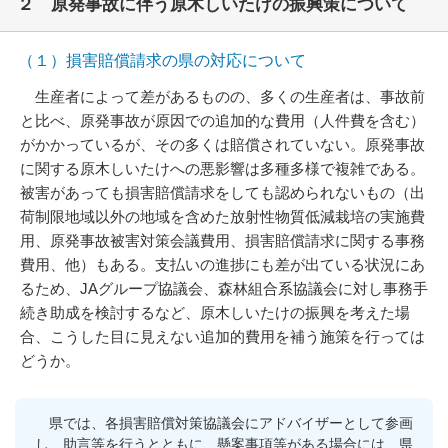
２ 原発事故に伴う原木しいたけの振興策について
（１）損害賠償請求の県の対応について
生産者によって差があるものの、多くの生産者は、事故前
と比べ、原発事故が原因での追加的な費用（人件費を含む）
がかかっているが、その多くは賠償されていない。原発事故
に関する原木しいたけへの悪影響は多種多様で複雑である。
被害があっても損害賠償請求をしても認められないもの（出
荷制限地域以外の地域を含めた放射性物質低減栽培の実施費
用、原発事故被害対策会議費用、損害賠償請求に関する事務
費用、他）もある。支払いの進捗にも差が出ている状況にあ
るため、JAグループ協議会、森林組合系協議会に対し事務手
続き助成を検討するなど、原木しいたけの振興を考えた場
合、こうした目に見えない追加的費用を補う施策を行っては
どうか。
県では、各損害賠償対策協議会にアドバイザーとして参画
し、助言等を行うとともに、懸案事項等がある場合には、県