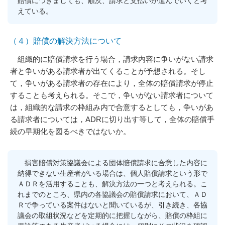
賠償につきましても、順次、請求と支払いが進んでいくと考
えている。
（４）賠償の解決方法について
組織的に賠償請求を行う場合，請求内容に争いがない請求
者と争いがある請求者が出てくることが予想される。そし
て，争いがある請求者の存在により，全体の賠償請求が停止
することも考えられる。そこで，争いがない請求者について
は，組織的な請求の枠組み内で合意するとしても，争いがあ
る請求者については，ADRに切り出す等して，全体の賠償手
続の早期化を図るべきではないか。
損害賠償対策協議会による団体賠償請求に合意した内容に
納得できない生産者がいる場合は、個人賠償請求という形で
ＡＤＲを活用することも、解決方法の一つと考えられる。こ
れまでのところ、県内の各協議会の賠償請求において、ＡＤ
Ｒで争っている案件はないと聞いているが、引き続き、各協
議会の取組状況などを定期的に把握しながら、賠償の枠組に