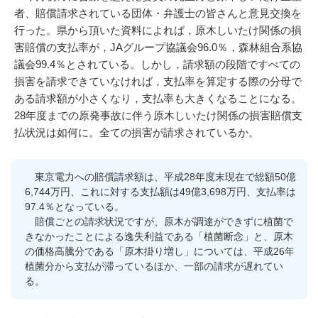
者、賠償請求されている団体・弁護士の皆さんと意見交換を
行った。県から頂いた資料によれば，原木しいたけ関係の損
害賠償の支払率が，JAグループ協議会96.0％，森林組合系協
議会99.4％とされている。しかし，請求額の段階ですべての
損害を請求できていなければ，支払率を算定する際の分母で
ある請求額が小さくなり，支払率も大きくなることになる。
28年度までの原発事故に伴う原木しいたけ関係の損害賠償支
払状況は如何に。全ての損害が請求されているか。
東京電力への賠償請求額は、平成28年度末現在で総額50億
6,744万円、これに対する支払額は49億3,698万円、支払率は
97.4％となっている。
賠償ごとの請求状況ですが、原木が調達ができずに植菌で
きなかったことによる逸失利益である「植菌断念」と、原木
の価格高騰分である「原木掛り増し」については、平成26年
植菌分から支払が滞っているほか、一部の請求が遅れてい
る。