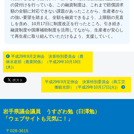
の貸付けを行っている。この融資制度は、これまで賠償請求
額の全額に対応できない課題があったことから、生産者から
の強い要望を踏まえ、全額を融資できるよう、上限額の見直
しを含め、10月17日に制度改正を行ったところ。引き続き、
融資制度や国庫補助制度を活用してながら、生産者が安心し
て再生産に取り組んでいただけるよう、支援していく。
平成29年9月定例会 決算特別委員会（農
林水産部（農業関係）（平成29年10月19日
(木)）
平成29年9月定例会 決算特別委員会（商工労
働観光部）（平成29年10月17日(火)）
岩手県議会議員 うすざわ勉（臼澤勉）
「ウェブサイトも元気に！」
〒028-3615