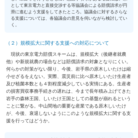
として東京電力と直接交渉する等協議会による賠償請求が円
滑に進むよう支援をしてきたところ。協議会に対するさらな
る支援については、各協議会の意見を伺いながら検討してい
く。
（２）規模拡大に関する支援への対応について
現状の東京電力賠償スキームは、規模拡大（後継者就農
他）や新規就農の場合などは賠償請求の対象となりにくい。
何らかの対策がない限り、今後、岩手県の原木しいたけは縮
小せざるをえない。実際、震災前に比べ原木しいたけ生産者
及び植菌本数とも４割程度減少している実情にある。生産者
の損害買収事務手続きの遅れは、今まで長年積み上げてきた
岩手の森林王国、しいたけ王国としての基盤が崩れるという
ことに繋がる。中山間地の重要な産業である原木しいたけ
が、今後、衰退しないようにこのような規模拡大に関する支
援を行ってはどうか。