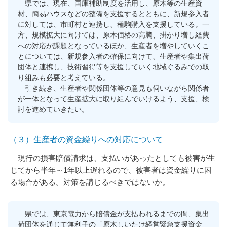
県では、現在、国庫補助制度を活用し、原木等の生産資
材、簡易ハウスなどの整備を支援するとともに、新規参入者
に対しては、市町村と連携し、種駒購入を支援している。一
方、規模拡大に向けては、原木価格の高騰、掛かり増し経費
への対応が課題となっているほか、生産者を増やしていくこ
とについては、新規参入者の確保に向けて、生産者や集出荷
団体と連携し、技術習得等を支援していく地域ぐるみでの取
り組みも必要と考えている。
引き続き、生産者や関係団体等の意見も伺いながら関係者
が一体となって生産拡大に取り組んでいけるよう、支援、検
討を進めていきたい。
（３）生産者の資金繰りへの対応について
現行の損害賠償請求は、支払いがあったとしても被害が生
じてから半年～1年以上遅れるので、被害者は資金繰りに困
る場合がある。対策を講じるべきではないか。
県では、東京電力から賠償金が支払われるまでの間、集出
荷団体を通じて無利子の「原木しいたけ経営緊急支援資金」