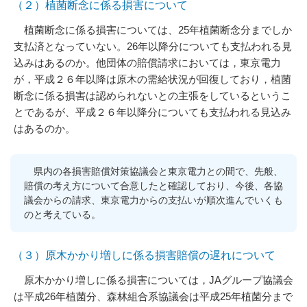
（２）植菌断念に係る損害について
植菌断念に係る損害については、25年植菌断念分までしか
支払済となっていない。26年以降分についても支払われる見
込みはあるのか。他団体の賠償請求においては，東京電力
が，平成２６年以降は原木の需給状況が回復しており，植菌
断念に係る損害は認められないとの主張をしているというこ
とであるが、平成２６年以降分についても支払われる見込み
はあるのか。
県内の各損害賠償対策協議会と東京電力との間で、先般、
賠償の考え方について合意したと確認しており、今後、各協
議会からの請求、東京電力からの支払いが順次進んでいくも
のと考えている。
（３）原木かかり増しに係る損害賠償の遅れについて
原木かかり増しに係る損害については，JAグループ協議会
は平成26年植菌分、森林組合系協議会は平成25年植菌分まで