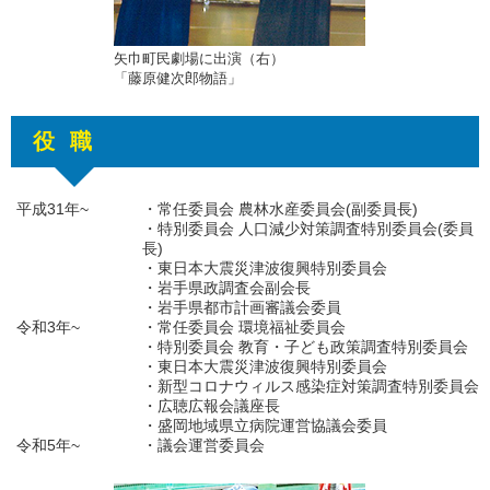
矢巾町民劇場に出演（右）
「藤原健次郎物語」
役職
平成31年~
・常任委員会 農林水産委員会(副委員長)
・特別委員会 人口減少対策調査特別委員会(委員
長)
・東日本大震災津波復興特別委員会
・岩手県政調査会副会長
・岩手県都市計画審議会委員
令和3年~
・常任委員会 環境福祉委員会
・特別委員会 教育・子ども政策調査特別委員会
・東日本大震災津波復興特別委員会
・新型コロナウィルス感染症対策調査特別委員会
・広聴広報会議座長
・盛岡地域県立病院運営協議会委員
令和5年~
・議会運営委員会