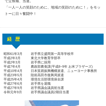
で立候補、当選。
「一人一人の笑顔のために、地域の笑顔のために！」をモッ
トーに日々奮闘中！
経歴
昭和61年3月
岩手県立盛岡第一高等学校卒
平成2年3月
東北大学教育学部卒
平成2年3月
岩手県に採用
平成7年4月
農政部農蚕課(平成8~9年 お米ブラザーズ)
平成10年4月
日本貿易振興機構派遣、ニューヨーク事務所
平成23年5月
陸前高田市復興局派遣
平成25年4月
環境生活部環境保全課
平成27年6月
岩手県を退職
平成27年9月
岩手県議会議員初当選
令和元年9月
岩手県議会議員2期目当選