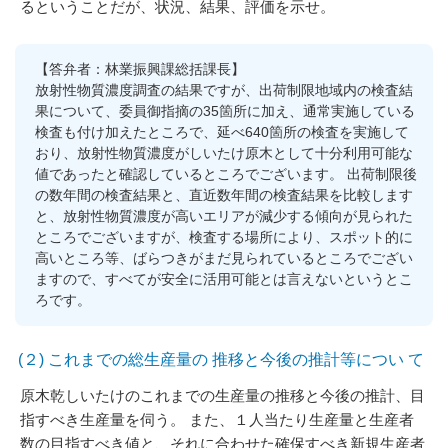
るということだが、状況、結果、評価を示せ。
【答弁者：林業振興課総括課長】
放射性物質濃度調査の結果ですが、出荷制限地域内の検査結
果について、委員御指摘の35箇所に加え、通常実施している
検査も付け加えたところで、延べ640箇所の検査を実施して
おり、放射性物質濃度がしいたけ原木として十分利用可能な
値であったと確認しているところでございます。 出荷制限後
の数年間の検査結果と、直近数年間の検査結果を比較します
と、放射性物質濃度が高いエリアが減少する傾向が見られた
ところでございますが、検査する場所により、スポット的に
高いところ等、ばらつきがまだ見られているところでござい
ますので、すべてが安全に活用可能とは言えないというとこ
ろです。
(２) これまでの総生産量の 推移と今後の推計等につい て
原木乾しいたけのこれまでの生産量の推移と今後の推計、目
指すべき生産量を伺う。 また、１人当たり生産量と生産者
数の目指すべき値と、それに合わせた確保すべき新規生産者