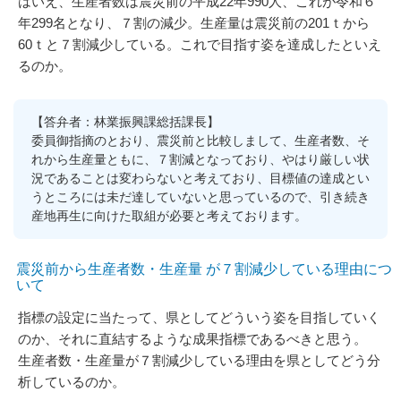
はいえ、生産者数は震災前の平成22年990人、これが令和６
年299名となり、７割の減少。生産量は震災前の201ｔから
60ｔと７割減少している。これで目指す姿を達成したといえ
るのか。
【答弁者：林業振興課総括課長】
委員御指摘のとおり、震災前と比較しまして、生産者数、そ
れから生産量ともに、７割減となっており、やはり厳しい状
況であることは変わらないと考えており、目標値の達成とい
うところには未だ達していないと思っているので、引き続き
産地再生に向けた取組が必要と考えております。
震災前から生産者数・生産量 が７割減少している理由につ
いて
指標の設定に当たって、県としてどういう姿を目指していく
のか、それに直結するような成果指標であるべきと思う。
生産者数・生産量が７割減少している理由を県としてどう分
析しているのか。