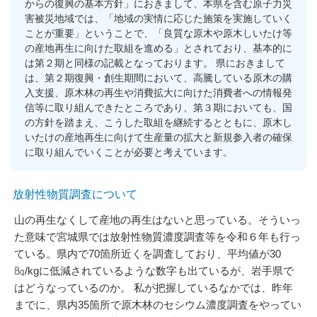
からの復興の基本方針」におきまして、本県を含む原子力災
害被災地域では、「地域の実情に応じた施策を実施していく
ことが重要」ということで、「良質な原木や原木しいたけ等
の産地再生に向けた取組を進める」とされており、基本的に
は第２期と同様の記載となっております。 県におきまして
は、第２期復興・創生期間において、高騰している原木の購
入支援、原木林の再生や消費拡大に向けた消費者への情報発
信等に取り組んできたところであり、第３期においても、国
の方針を踏まえ、こうした取組を継続するとともに、原木し
いたけの産地再生に向けて生産量の拡大と新規参入者の確保
に取り組んでいくことが必要と考えています。
放射性物質調査について
山の再生なくして産地の再生はないと思っている。そういっ
た意味で宮城県では放射性物質濃度調査等を令和６年も行っ
ている。県内で70箇所近くを調査しており、平均値が30
㏃/kgに低減されているような数字も出ているが、岩手県で
はどうなっているのか。 私が把握しているなかでは、昨年
までに、県内35箇所で原木林のセシウム濃度調査をやってい