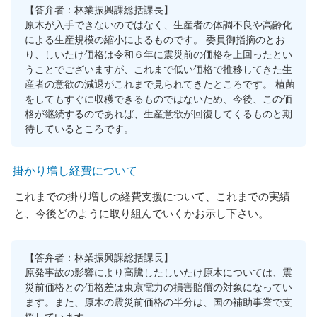
【答弁者：林業振興課総括課長】
原木が入手できないのではなく、生産者の体調不良や高齢化
による生産規模の縮小によるものです。 委員御指摘のとお
り、しいたけ価格は令和６年に震災前の価格を上回ったとい
うことでございますが、これまで低い価格で推移してきた生
産者の意欲の減退がこれまで見られてきたところです。 植菌
をしてもすぐに収穫できるものではないため、今後、この価
格が継続するのであれば、生産意欲が回復してくるものと期
待しているところです。
掛かり増し経費について
これまでの掛り増しの経費支援について、これまでの実績
と、今後どのように取り組んでいくかお示し下さい。
【答弁者：林業振興課総括課長】
原発事故の影響により高騰したしいたけ原木については、震
災前価格との価格差は東京電力の損害賠償の対象になってい
ます。また、原木の震災前価格の半分は、国の補助事業で支