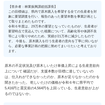
【答弁者：林業振興課総括課長】
この目標値は、県内で原木購入を希望する全ての生産者を対
象に要望調査を行い、報告のあった要望本数を事業計画とし
て取りまとめたものです。
令和６年度は、29万本の要望となっていたものが、生産者が
要望時点で見込んでいた植菌について、高齢化等や体調不良
等により取りやめたため、実績が21万本に減少したもので
す。 今後も、原木購入を行う生産者の意向を丁寧に伺いなが
ら、必要な事業計画の把握に努めてまいりたいと考えており
ます。
原木の不足状況及び原木しいたけ単価上昇による生産意欲向
上について 確認だが、支援本数が目標に達していないの
は、仕入れができなかったのか、原木が足りなかったのかを
聞きたかった。 乾しいたけの価格が令和６年に県平均で
5,416円と震災前の4,564円を上回っている。生産意欲が上が
るのではないか。