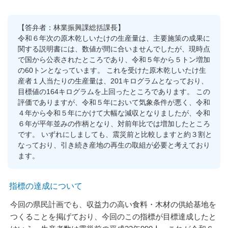
【答弁者：林業振興課総括課長】
令和６年次の原木乾しいたけの生産量は、主要施策の成果に
関する説明書には、数値が間に合いませんでしたが、現時点
で国から公表されたところであり、令和５年から５トン増加
の60トンとなっています。 これを受けた原木乾しいたけ生
産者１人当たりの生産量は、201キログラムとなっており、
目標値の164キログラムを上回ったところであります。 この
評価でありますが、令和５年において気象条件が悪く、令和
４年から令和５年にかけて大幅な減収となりましたが、令和
６年が平年並みの作柄となり、対前年比では増加したところ
です。 いずれにしましても、震災前と比較しますと約３割と
なっており、引き続き産地の再生の取組が必要と考えており
ます。
指標の達成について
今回の県民計画でも、収益力の高い食料・木材の供給基地を
つくることを掲げており、今回のこの指標が目標達成したと