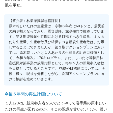
数を示せ。
【答弁者：林業振興課総括課長】
原木乾しいたけの生産量は、令和６年次は60トンと、震災前
の約３割となっており、震災以降、減少傾向で推移していま
す。第３期復興創生期間における目指すべき生産量、１人あ
たり生産量、生産者数及び確保すべき新規生産者数は、お示
しすることはできませんが、第２期アクションプランにおい
ては、原木乾しいたけ１人あたりの生産量の計画目標値とし
て、令和８年次に170キログラム、また、しいたけ等特用林
産振興対策事業の成果指標として、毎年２人の新規参入者数
を目標としているところです。 指標や目標値については、今
後、様々、現状を分析しながら、次期アクションプランに向
けて検討を進めていきます。
今後５年間の再生計画につ いて
１人170kg、新規参入者２人でどうやって岩手県の原木しい
たけの再生が図れるのか。そこの認識が甘いというか、緩い