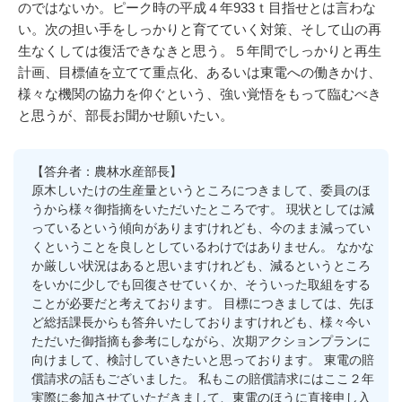
のではないか。ピーク時の平成４年933ｔ目指せとは言わな
い。次の担い手をしっかりと育てていく対策、そして山の再
生なくしては復活できなきと思う。５年間でしっかりと再生
計画、目標値を立てて重点化、あるいは東電への働きかけ、
様々な機関の協力を仰ぐという、強い覚悟をもって臨むべき
と思うが、部長お聞かせ願いたい。
【答弁者：農林水産部長】
原木しいたけの生産量というところにつきまして、委員のほ
うから様々御指摘をいただいたところです。 現状としては減
っているという傾向がありますけれども、今のまま減ってい
くということを良しとしているわけではありません。 なかな
か厳しい状況はあると思いますけれども、減るというところ
をいかに少しでも回復させていくか、そういった取組をする
ことが必要だと考えております。 目標につきましては、先ほ
ど総括課長からも答弁いたしておりますけれども、様々今い
ただいた御指摘も参考にしながら、次期アクションプランに
向けまして、検討していきたいと思っております。 東電の賠
償請求の話もございました。 私もこの賠償請求にはここ２年
実際に参加させていただきまして、東電のほうに直接申し入