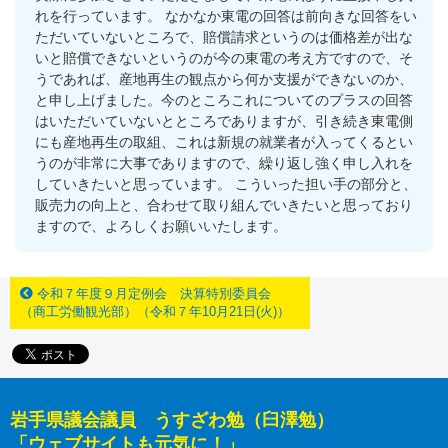
れを行っています。 なかなか東電の回答は前向きな回答をい
ただいていないところで、賠償請求というのは価格差が出な
いと賠償できないというのが今の東電の考え方ですので、そ
うであれば、産地再生の観点から何か支援ができないのか、
と申し上げました。今のところこれについてのプラスの回答
はいただいていないとところでありますが、引き続き東電側
にも産地再生の取組、これは新規の就業者が入ってくるとい
うのが非常に大事でありますので、繰り返し強く申し入れを
していきたいと思っています。 こういった担い手の部分と、
販売力の向上と、合わせて取り組んでいきたいと思っており
ますので、よろしくお願いいたします。
令和７年度９月定例会 決算特別委員会
（商工労働観光部）（令和７年10月21日(火)）
岩手県議会議員 うすざわ勉（臼澤勉）
「ウェブサイトも元気に！」