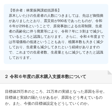
【答弁者：林業振興課総括課長】
原木しいたけの生産者の人数につきましては、先ほど御指摘
がありましたとおり、震災前が990名であったものが、令和
６年が299名ということで、原発事故による出荷制限、生産
者の高齢化に伴う廃業等により、令和７年に３割まで減少し
ているところと認識しております。 さらに、令和４年度まで
は市場価格の低迷ということもあり、植菌本数も大きく減少
しており、生産量も減少してきたという経緯がありますの
で、これまでの生産者数、生産量ともに減少してきたと認識
しております。
２ 令和６年度の原木購入支援本数について
目標値29万本のところ、21万本の実績となった原因を示せ。
目標値と実績の隔たりがあるが、原因をどう考えているの
か。また、今後の目標値設定をどうしていくのか。