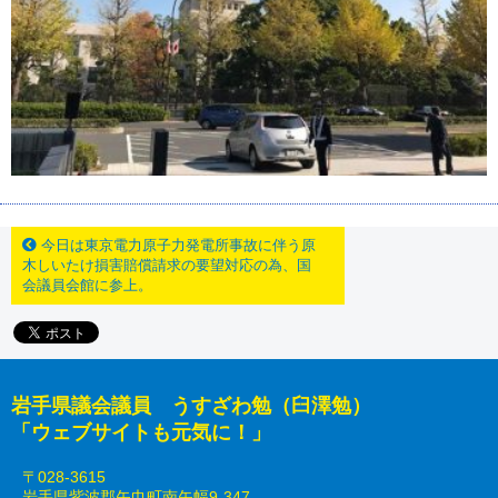
今日は東京電力原子力発電所事故に伴う原
木しいたけ損害賠償請求の要望対応の為、国
会議員会館に参上。
岩手県議会議員 うすざわ勉（臼澤勉）
「ウェブサイトも元気に！」
〒028-3615
岩手県紫波郡矢巾町南矢幅9-347