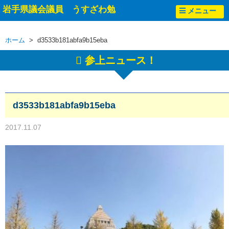
岩手県議会議員 うすざわ勉
メニュー
ホーム
> d3533b181abfa9b15eba
参上ニュース！
d3533b181abfa9b15eba
2017.11.07