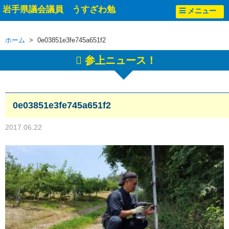
岩手県議会議員 うすざわ勉
メニュー
ホーム
> 0e03851e3fe745a651f2
参上ニュース！
0e03851e3fe745a651f2
2017.06.22