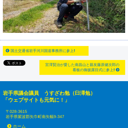
国土交通省岩手河川国道事務所に参上❗
宮澤賢治が愛した南昌山と親友藤原健次郎の
看板の御披露目式に参上❗
岩手県議会議員 うすざわ勉（臼澤勉）
「ウェブサイトも元気に！」
〒028-3615
岩手県紫波郡矢巾町南矢幅9-347
ホーム