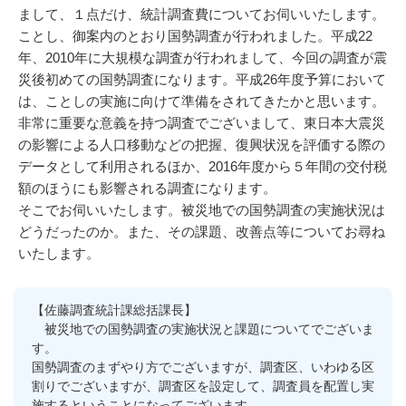
まして、１点だけ、統計調査費についてお伺いいたします。
ことし、御案内のとおり国勢調査が行われました。平成22
年、2010年に大規模な調査が行われまして、今回の調査が震
災後初めての国勢調査になります。平成26年度予算において
は、ことしの実施に向けて準備をされてきたかと思います。
非常に重要な意義を持つ調査でございまして、東日本大震災
の影響による人口移動などの把握、復興状況を評価する際の
データとして利用されるほか、2016年度から５年間の交付税
額のほうにも影響される調査になります。
そこでお伺いいたします。被災地での国勢調査の実施状況は
どうだったのか。また、その課題、改善点等についてお尋ね
いたします。
【佐藤調査統計課総括課長】
被災地での国勢調査の実施状況と課題についてでございま
す。
国勢調査のまずやり方でございますが、調査区、いわゆる区
割りでございますが、調査区を設定して、調査員を配置し実
施するということになってございます。