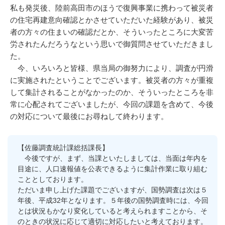
私も発災後、陸前高田市のほうで復興事業に携わって被災者
の住宅再建意向確認とかさせていただいた経験があり、被災
者の方々の住まいの確認だとか、そういったところに大変苦
労されたんだろうなという思いで御質問させていただきまし
た。
今、いろいろと皆様、県当局の御努力により、調査が円滑
に実施されたということでございます。被災者の方々が重複
して集計されることがなかったのか、そういったところを非
常に心配されてございましたが、今回の課題を含めて、今後
の対応について最後にお尋ねして終わります。
【佐藤調査統計課総括課長】
今後ですが、まず、当課といたしましては、当面は年内を
目途に、人口速報値を公表できるように集計作業に取り組む
こととしております。
ただいま申し上げた課題でございますが、国勢調査は次は５
年後、平成32年となります。５年後の国勢調査時には、今回
とは状況もかなり変化していると考えられますことから、そ
のときの状況に応じて適切に対応したいと考えております。