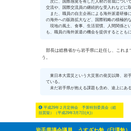
次に、国際感覚を有した人材の育成について
交流や、国際交流員の継続的な受入れなどに
また、職員の自主企画による海外派遣研修に
の海外への販路拡大など、国際戦略の積極的
現地の風土、食事、生活習慣、人間関係とい
も、職員の海外派遣の機会を提供するととも
部長は総務省から岩手県に赴任し、これまで
う。
東日本大震災という大災害の発災以降、岩手
ている。
未だ岩手県が抱える課題も含め、途上にある
平成29年２月定例会 予算特別委員会（総
括質疑）（平成29年3月7日(火)）
岩手県議会議員 うすざわ勉（臼澤勉）