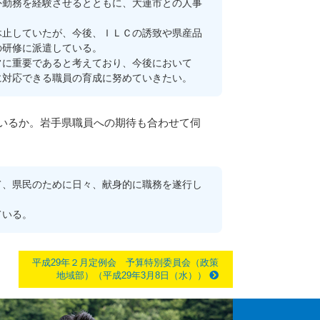
勤務を経験させるとともに、大連市との人事
止していたが、今後、ＩＬＣの誘致や県産品
の研修に派遣している。
に重要であると考えており、今後において
に対応できる職員の育成に努めていきたい。
いるか。岩手県職員への期待も合わせて伺
、県民のために日々、献身的に職務を遂行し
ている。
平成29年２月定例会 予算特別委員会（政策
地域部）（平成29年3月8日（水））