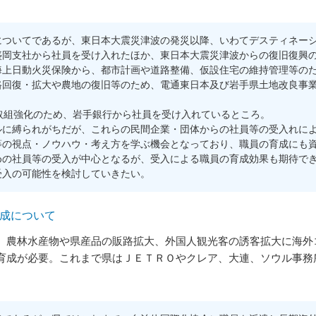
ついてであるが、東日本大震災津波の発災以降、いわてデスティネーシ
盛岡支社から社員を受け入れたほか、東日本大震災津波からの復旧復興
海上日動火災保険から、都市計画や道路整備、仮設住宅の維持管理等の
路回復・拡大や農地の復旧等のため、電通東日本及び岩手県土地改良事
取組強化のため、岩手銀行から社員を受け入れているところ。
に縛られがちだが、これらの民間企業・団体からの社員等の受入れによ
等の視点・ノウハウ・考え方を学ぶ機会となっており、職員の育成にも
の社員等の受入が中心となるが、受入による職員の育成効果も期待でき
受入の可能性を検討していきたい。
育成について
農林水産物や県産品の販路拡大、外国人観光客の誘客拡大に海外
育成が必要。これまで県はＪＥＴＲＯやクレア、大連、ソウル事務