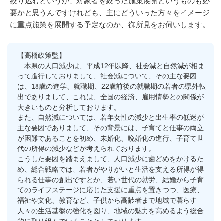
絞り込むというか、対象者を絞った施策展開というものも必
要かと思うんですけれども、主にどういった方々をイメージ
に重点施策を展開する予定なのか、御所見をお伺いします。
【高橋政策監】
本県の人口減少は、平成12年以降、社会減と自然減が相ま
って進行しておりまして、社会減について、その主な要因
は、18歳の進学、就職期、22歳前後の就職期の若者の県外転
出でありまして、これは、全国の経済、雇用情勢との関係が
大きいものと分析しております。
また、自然減については、若年女性の減少と出生率の低迷が
主な要因でありまして、その背景には、子育てと仕事の両立
が困難であることを初め、未婚化、晩婚化の進行、子育て世
代の所得の減少などが考えられております。
こうした要因を踏まえまして、人口減少に歯どめをかけるた
め、総合戦略では、若者がやりがいと生活を支える所得が得
られる仕事の創出ですとか、若い世代の就労、結婚から子育
てのライフステージに応じた支援に重点を置きつつ、医療、
福祉や文化、教育など、子供から高齢者まで地域で暮らす
人々の生活基盤の強化を図り、地域の魅力を高めるよう総合