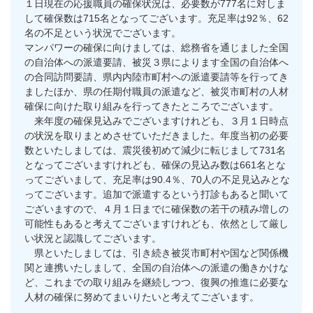
１日現在の応援職員の確保状況は、必要数が777名に対しま
して確保数は715名となってございます。充足率は92％、62
名の不足という状況でございます。
マンパワーの確保に向けましては、総務省を通じました全国
の自治体への派遣要請、被災３県によります全国の自治体へ
の合同訪問要請、県内内陸市町村への派遣要請等を行ってき
ましたほか、県の任期付職員の派遣など、被災市町村の人材
確保に向けた取り組みを行ってきたところでございます。
来年度の確保見込みでございますけれども、３月１日時点
の状況を取りまとめさせていただきました。年度当初の必要
数といたしましては、震災後初めて減少に転じまして731名
となってございますけれども、確保の見込み数は661名とな
ってございまして、充足率は90.4％、70人の不足見込みとな
ってございます。追加で派遣するという打診もあると聞いて
ございますので、４月１日までに確保数の若干の積み増しの
可能性もあると考えてございますけれども、依然として厳し
い状況と認識してございます。
県といたしましては、引き続き被災市町村や国など関係機
関と連携いたしまして、全国の自治体への派遣の働きかけな
ど、これまでの取り組みを継続しつつ、復興の推進に必要な
人材の確保に努めてまいりたいと考えてございます。