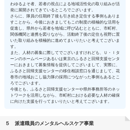
わゆるよそ者、若者の視点による地域活性化の取り組みが活
発に展開されてきているところでございます。
さらに、隊員の任期終了後も引き続き定住する事例もありま
すことから、今後におきましてもこの制度の積極的な活用を
促進し、県外から若者を地域に呼び込むとともに、市町村、
関係機関と連携を図りながら、活動終了後の定住も視野に置
いた取り組みを積極的に進めてまいりたいと考えてございま
す。
また、人材の募集に際してでございますけれども、Ｕ・Ｉタ
ーンのホームページあるいは東京のふるさと回帰支援センタ
ーにおきまして募集情報を提供してございまして、実際に、
ふるさと回帰支援センターの移住相談窓口を通じまして、花
巻市の地域おこし協力隊の採用につながった事例もあるとこ
ろでございます。
今後とも、ふるさと回帰支援センターや県外事務所等のネッ
トワークを活用しながら、市町村における必要な人材の確保
に向けた支援を行ってまいりたいと考えてございます。
５ 派遣職員のメンタルヘルスケア事業