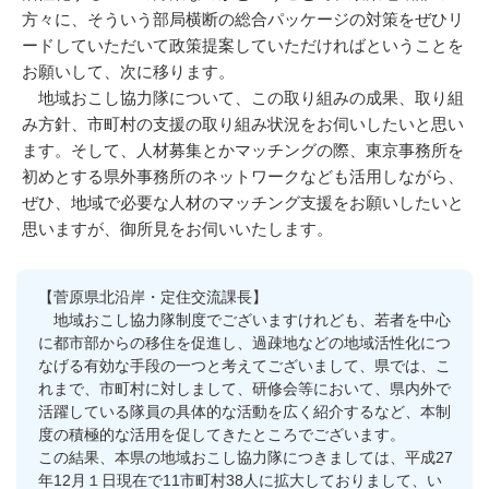
方々に、そういう部局横断の総合パッケージの対策をぜひリ
ードしていただいて政策提案していただければということを
お願いして、次に移ります。
地域おこし協力隊について、この取り組みの成果、取り組
み方針、市町村の支援の取り組み状況をお伺いしたいと思い
ます。そして、人材募集とかマッチングの際、東京事務所を
初めとする県外事務所のネットワークなども活用しながら、
ぜひ、地域で必要な人材のマッチング支援をお願いしたいと
思いますが、御所見をお伺いいたします。
【菅原県北沿岸・定住交流課長】
地域おこし協力隊制度でございますけれども、若者を中心
に都市部からの移住を促進し、過疎地などの地域活性化につ
なげる有効な手段の一つと考えてございまして、県では、こ
れまで、市町村に対しまして、研修会等において、県内外で
活躍している隊員の具体的な活動を広く紹介するなど、本制
度の積極的な活用を促してきたところでございます。
この結果、本県の地域おこし協力隊につきましては、平成27
年12月１日現在で11市町村38人に拡大しておりまして、い