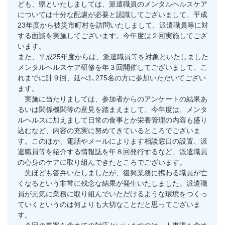
ども、県といたしましては、派遣職員のメンタルヘルスケア
については十分な配慮が必要と認識してございまして、平成
23年度から被災市町村を訪問いたしまして、派遣職員等に対
する面談を実施してございます。今年度は２回実施してござ
います。
また、平成25年度からは、派遣職員等を対象といたしました
メンタルヘルスケア研修を年３回開催してございまして、こ
れまでに計９回、延べ1､275名の方に参加いただいてござい
ます。
実施に当たりましては、参加者からのアンケートの結果あ
るいは関係機関等の意見を踏まえまして、今年度は、メンタ
ルヘルスに加えまして日常の食事とか栄養管理の内容も盛り
込むなど、内容の充実に努めてきているところでございま
す。このほか、電話やメールによります相談窓口の設置、派
遣職員等を紹介する情報誌を年８回発行するなど、派遣職員
の心身のケアに取り組んできたところでございます。
先ほども答弁いたしましたが、復興業務に携わる職員が亡
くなるという非常に残念な結果が発生いたしました。派遣職
員が元気に業務に取り組んでいただけるような環境をつくっ
ていくというのは何よりも大切なことだと思ってございま
す。