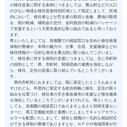
の移住促進に関する条例につきましては、農山村などの人口
の少ない地域を移住促進特別区域として指定しまして、区域
内において、移住者などが空き家の取得と改修、農地の取得
を、税の軽減、補助金の交付、金利負担の軽減のパッケージ
で支援するという大変先進的な取り組みであると伺っており
ます。
県といたしましては、首都圏での相談窓口を含めた移住推進
体制の整備や、本県の魅力や、仕事、住居、支援施策などの
移住情報の一元的な発信を重点的に取り組んでございまし
て、移住者に対する個別の支援につきましては、主に市町村
の役割として、県、市町村、関係団体の連携を強化しなが
ら、移住、定住の促進に取り組んでいるところでございま
す。
県内市町村におきましては、既に策定したところもありま
すけれども、年度内に策定する総合戦略に移住、定住の取り
組みを位置づけ、移住者の空き家改修等の支援など移住施策
を強化しているところでございますけれども、県といたしま
しても、首都圏の相談窓口でありますふるさと回帰支援セン
ターに、商工労働観光部と連携いたしましてキャリアカウン
セラーを配置いたしまして、移住と就職の一元的な相談対応
ができる体制の整備でありますとか、ＮＰＯや地域団体が行