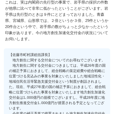
これは、実は内閣府の先行型の事業で、岩手県の採択の件数
が他県に比べて非常に低かったということがございます。岩
手県は先行型のときは９件にとどまっておりました。青森
県、宮城県、山形県では、２倍というか３倍、29件というか
20件台という中で、岩手県の数がちょっと少なかったという
印象があります。今の地方創生加速化交付金の状況について
お伺いします。
【佐藤市町村課総括課長】
地方創生に関する交付金についてのお尋ねでございます。
地方創生に関する交付金につきましては、平成26年度の国
の補正予算におきまして、総合戦略の策定経費や総合戦略に
位置づける見込みの事業を対象といたしました地域活性化・
地域住民生活等緊急支援交付金という制度が創設されまし
た。現在、平成27年度の国の補正予算におきまして、総合戦
略に位置づけられた事業を対象といたします地方創生加速化
交付金は1､000億円の規模でございますし、平成28年度に地
方創生推進交付金1､000億円が措置される予定となってござ
います。
今年度の補正予算で措置されました地方創生加速化交付金