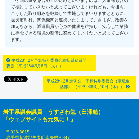
今回の事案を含めての対応といいますのは、人事課も含め
て検討していきたいと思ってございますけれども、今後も、
こうした取り組みを継続して実施してまいりますとともに、
被災市町村、関係機関と連携いたしまして、さまざま改善を
加えながら、派遣職員が心身の健康を維持し、安心して業務
に専念できる環境の整備に努めてまいりたいと思ってござい
ます。
平成28年2月予算特別委員会総括質疑質問
要旨（平成28年3月8日（火））
平成28年2月定例会 予算特別委員会（環境生
活部） （平成28年3月10日（木））
岩手県議会議員 うすざわ勉（臼澤勉）
「ウェブサイトも元気に！」
〒028-3615
岩手県紫波郡矢巾町南矢幅9-347