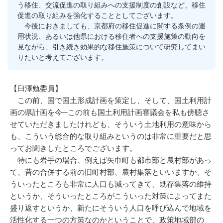
う移住、交流促進の取り組みへの支援制度の創設など、移住
促進の取り組みを強化することとしてございます。
今後におきましても、京都府の移住促進に関する条例の運
用状況、あるいは他県における移住者への支援施策の動向を
見ながら、引き続き効果的な移住施策について研究してまい
りたいと考えてございます。
【臼澤勉委員】
この前、国で国土形成計画を策定し、そして、国土利用計
画の県計画を今─この前も国土利用計画審議会を私も傍聴さ
せていただきましたけれども、そういう土地利用の意味から
も、こういう総合的な取り組みというのは非常に重要だと思
ってお聞きしたところでございます。
特にも岩手の場合、例えば矢巾町も都市部と農村部があっ
て、昔の合併する前の旧町村部、農村集落といいますか、そ
ういったところも非常に人口も減ってきて、既存集落の維持
というか、そういったところがこういった対策によってまた
盛り返すというか、新たにそういう人口を呼び込んで地域を
活性化する一つの方策なのかということで、政策地域部の