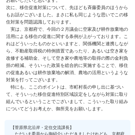
お願いしたいと思います。
次に、移住促進対策について、先ほども斉藤委員のほうから
もお話がございました。まさに私も同じような思いでこの移
住対策を問題認識しております。
実は、京都府で、今回の２月議会に空家及び耕作放棄地の
活用による移住の促進に関する条例が上がっております。こ
れはどういったものかといいますと、関係機関と連携しなが
ら、不動産取得税の特例措置であったり、あるいは空き家を
改修する補助金、そして空き家や農地等の取得の際の金利負
担の軽減、そういった政策を総合的に実施することで、移住
の促進あるいは耕作放棄地の解消、農地の活用というような
対策を打ってございます。
特にも、ここのポイントは、市町村長の申し出に基づい
て、そういった移住促進特別区域設定をしながら対策に取り
組んでいるということでございまして、こういった取り組み
についてどうお考えか、御所見をお願いします。
【菅原県北沿岸・定住交流課長】
ただいま委員から御紹介いただきましたけれども、京都府