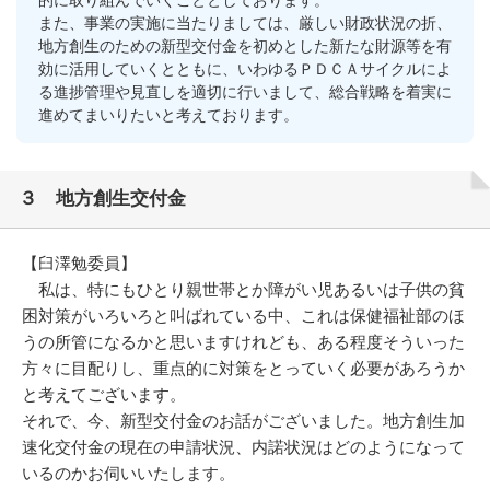
的に取り組んでいくこととしております。
また、事業の実施に当たりましては、厳しい財政状況の折、
地方創生のための新型交付金を初めとした新たな財源等を有
効に活用していくとともに、いわゆるＰＤＣＡサイクルによ
る進捗管理や見直しを適切に行いまして、総合戦略を着実に
進めてまいりたいと考えております。
３ 地方創生交付金
【臼澤勉委員】
私は、特にもひとり親世帯とか障がい児あるいは子供の貧
困対策がいろいろと叫ばれている中、これは保健福祉部のほ
うの所管になるかと思いますけれども、ある程度そういった
方々に目配りし、重点的に対策をとっていく必要があろうか
と考えてございます。
それで、今、新型交付金のお話がございました。地方創生加
速化交付金の現在の申請状況、内諾状況はどのようになって
いるのかお伺いいたします。