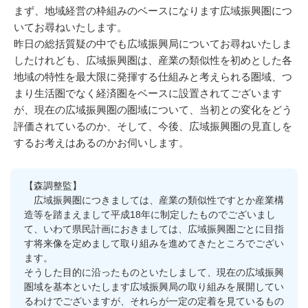
まず、地域経営の枠組みのベースになります広域振興圏につ
いてお尋ねいたします。
昨日の総括質疑の中でも広域振興局についてお尋ねいたしま
したけれども、広域振興圏は、産業の類似性を初めとした各
地域の特性を最大限に発揮する仕組みと考えられる圏域、つ
まり生活圏でなく経済圏をベースに設置されてございます
が、現在の広域振興圏の圏域について、当初との変化をどう
評価されているのか、そして、今後、広域振興圏の見直しを
するお考えはあるのかお伺いします。
【森調整監】
広域振興圏につきましては、産業の類似性ですとか産業構
造等を踏まえまして平成18年に制定したものでございまし
て、いわて県民計画におきましては、広域振興圏ごとに目指
す将来像を定めまして取り組みを進めてきたところでござい
ます。
そうした目的に沿ったものといたしまして、現在の広域振興
圏域を基本といたします広域振興局の取り組みを展開してい
るわけでございますが、それらが一定の定着を見ているもの