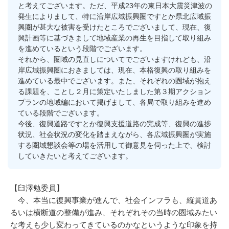
と考えてございます。ただ、平成23年の東日本大震災津波の
発生によりまして、特に沿岸広域振興圏ですとか県北広域振
興圏が甚大な被害を受けたところでございまして、現在、復
興計画等に基づきまして地域産業の再生を目指して取り組み
を進めているという段階でございます。
それから、圏域の見直しについてでございますけれども、沿
岸広域振興圏におきましては、現在、本格復興の取り組みを
進めている最中でございます。また、それぞれの圏域が抱え
る課題を、ことし２月に策定いたしました第３期アクション
プランの地域編において掲げまして、各局で取り組みを進め
ている段階でございます。
今後、復興道路ですとか復興支援道路の完成等、復興の進捗
状況、社会状況の変化を踏まえながら、各広域振興圏が実施
する圏域懇談会等の場を活用して御意見を伺った上で、検討
していきたいと考えてございます。
【臼澤勉委員】
今、本当に復興事業が進んで、社会インフラも、縦貫道あ
るいは横断道の整備が進み、それぞれその当時の圏域みたい
な考えも少し変わってきているのかなというような印象を持