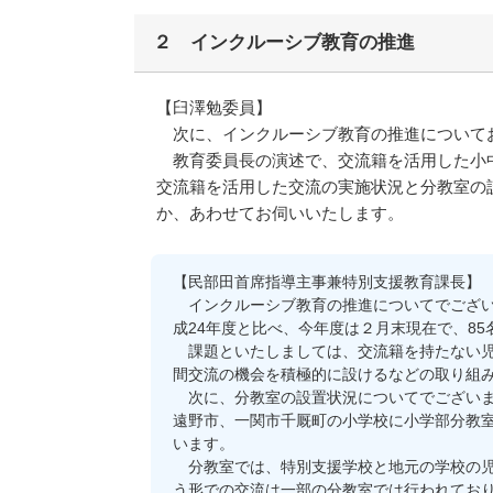
２ インクルーシブ教育の推進
【臼澤勉委員】
次に、インクルーシブ教育の推進について
教育委員長の演述で、交流籍を活用した小中
交流籍を活用した交流の実施状況と分教室の
か、あわせてお伺いいたします。
【民部田首席指導主事兼特別支援教育課長】
インクルーシブ教育の推進についてでござい
成24年度と比べ、今年度は２月末現在で、8
課題といたしましては、交流籍を持たない児
間交流の機会を積極的に設けるなどの取り組
次に、分教室の設置状況についてでございま
遠野市、一関市千厩町の小学校に小学部分教
います。
分教室では、特別支援学校と地元の学校の児
う形での交流は一部の分教室では行われてお