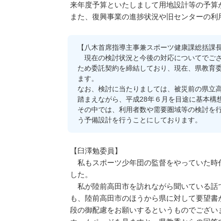
来年度予算といたしまして用地設計等の予算
また、復興事業の進捗状況や旧センターの利
【八木首席指導主事兼スポーツ健康課総括課
現在の検討状況と今後の対応についてでござ
ため委託契約を締結しており、現在、県教育
ます。
なお、検討に当たりましては、被災前の県立
踏まえながら、平成28年６月を目途に基本構
その中では、利用者数や需要圏域等の検討を
う予備設計を行うことにしております。
【臼澤勉委員】
私もスポーツ少年団の監督をやっていた時代
した。
私が陸前高田市を訪れながら聞いている話で
も、陸前高田市のほうから県に対して要望書
段の御配慮をお願いするというものでござい