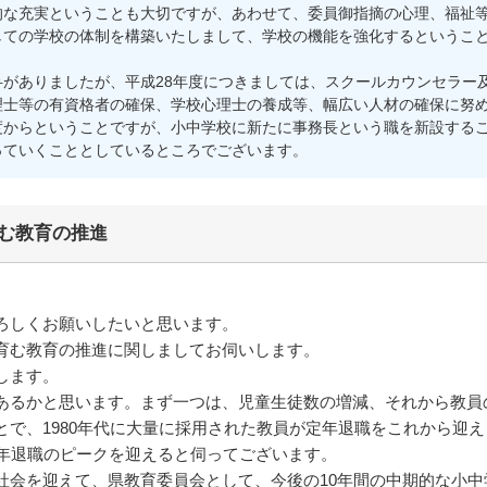
的な充実ということも大切ですが、あわせて、委員御指摘の心理、福祉
しての学校の体制を構築いたしまして、学校の機能を強化するというこ
がありましたが、平成28年度につきましては、スクールカウンセラー
理士等の有資格者の確保、学校心理士の養成等、幅広い人材の確保に努
度からということですが、小中学校に新たに事務長という職を新設する
っていくこととしているところでございます。
む教育の推進
ろしくお願いしたいと思います。
育む教育の推進に関しましてお伺いします。
します。
あるかと思います。まず一つは、児童生徒数の増減、それから教員
で、1980年代に大量に採用された教員が定年退職をこれから迎え
定年退職のピークを迎えると伺ってございます。
社会を迎えて、県教育委員会として、今後の10年間の中期的な小