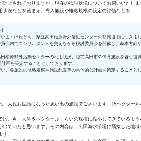
が計上されておりますが、現在の検討状況についてお伺いいたしま
用状況などを踏まえ、導入施設や概略規模の設定の評価などを
長】
いますけれども、県立高田松原野外活動センターの移転復旧につきまし
委員会内でコンサルタントを交えながら検討委員会を開催し、基本方針
高田松原野外活動センターの利用状況、陸前高田市の体育施設を含む復
想計画を策定することとしております。
行い、各施設の概略規模や施設配置等の具体的な計画を策定することと
、大変お世話になった思い出の施設でございます。15ヘクタール
は、今、大体５ヘクタールぐらいの規模に縮小してきているよう
が出ていたと思います。その内容は、広田海水浴場に隣接した地域
ます。