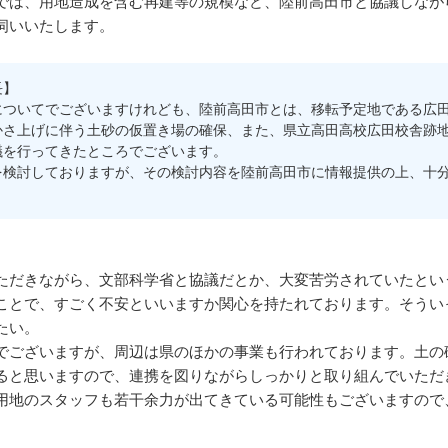
では、用地造成を含む再建等の規模など、陸前高田市と協議しなが
伺いいたします。
長】
ついてでございますけれども、陸前高田市とは、移転予定地である広田
かさ上げに伴う土砂の仮置き場の確保、また、県立高田高校広田校舎跡
議を行ってきたところでございます。
検討しておりますが、その検討内容を陸前高田市に情報提供の上、十分
だきながら、文部科学省と協議だとか、大変苦労されていたとい
ことで、すごく不安といいますか関心を持たれております。そうい
たい。
でございますが、周辺は県のほかの事業も行われております。土の
ると思いますので、連携を図りながらしっかりと取り組んでいただ
用地のスタッフも若干余力が出てきている可能性もございますので