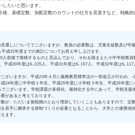
いしたいと思います。
今後、基礎定数、加配定数のカウントの仕方を見直すなど、戦略的
】
見通しについてでございますが、教員の必要数は、児童生徒数及び学級
ら平成32年度までの推計についてお答え申し上げます。
350人前後で推移するものと見込んでおり、それを踏まえた小中学校教員
3人、平成30年度は6､225人、平成31年度は6､157人、平成32年度は6
ざいますが、平成23年４月に義務教育標準法の一部改正が行われ、小
成24年度に中学校１年生、平成25年度に小学校３年生、平成26年度
ろでございます。学校課題が多様化、複雑化する中にあって、学校支援
必要があると考えております。
数が、ただいま御指摘のとおり増加していくこともありますので、定数
能を若手に継承する体制づくりが必要となることから、大学との連携強
考えます。