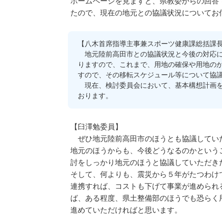
ホームページを見ますと、県教委からの回答
たので、現在の地元との協議状況についてお
【八木首席指導主事兼スポーツ健康課総括課
地元陸前高田市との協議状況と今後の対応に
りますので、これまで、用地の確保や用地の
すので、その移転スケジュール等について協
現在、検討委員会において、基本構想計画を
おります。
【臼澤勉委員】
ぜひ地元陸前高田市のほうとも協議していた
地元のほうからも、今後どうなるのかという
討をしっかり地元のほうと協議していただき
そして、何よりも、震災から５年がたつわけ
連携すれば、コストも下げて事業が進められ
ば、ある程度、県土整備部のほうでも恐らく
進めていただければと思います。