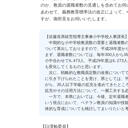
のか、教員の退職者数の見通しを含めてお伺
あわせて、義務教育標準法の改正によって、
すが、御所見をお伺いいたします。
【佐藤首席経営指導主事兼小中学校人事課長
中期的な小中学校教員数の需要と退職者数の
ついて算出しておりますので、平成28年度か
まず、退職者数については、毎年300人から
小中合わせて6､473人、平成29年度は6､27
も変化してくるものと思います。
次に、戦略的な教職員定数の改善についてでご
に引き下げられたことを受け、県としては、平
がら、35人以下学級の拡充を進めてきたとこ
拡充やその活用方法について、一層工夫する
一方で、本県においては、今後、定年退職者
いう視点において、ベテラン教員の知識や技
体的な育成についても検討してまいりたいと
【臼澤勉委員】