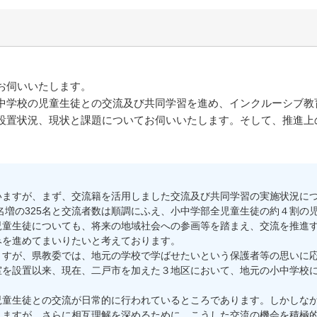
お伺いいたします。
学校の児童生徒との交流及び共同学習を進め、インクルーシブ教
設置状況、現状と課題についてお伺いいたします。そして、推進上
ますが、まず、交流籍を活用しました交流及び共同学習の実施状況につ
5名増の325名と交流者数は順調にふえ、小中学部全児童生徒の約４割の
童生徒についても、将来の地域社会への参画等を踏まえ、交流を推進す
みを進めてまいりたいと考えております。
すが、県教委では、地元の学校で学ばせたいという保護者等の思いに応
室を設置以来、現在、二戸市を加えた３地区において、地元の小中学校
童生徒との交流が日常的に行われているところであります。しかしなが
りますが、さらに相互理解を深めるために、こうした交流の機会を積極