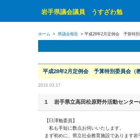
岩手県議会議員 うすざわ勉
ホーム
>
県議会報告
> 平成28年2月定例会 予算特別
平成28年2月定例会 予算特別委員会（教
2016.03.17
１ 岩手県立高田松原野外活動センター
【臼澤勉委員】
私も手短に数点お伺いいたします。
まず初めに、県立社会教育施設であります岩