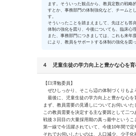
ます。そういった観点から、教員定数の戦略
すとか、事務部門の体制強化など、チームと
す。
そういったことを踏まえまして、先ほども答弁
体制の強化を図り、今後についても、臨床心
また、事務部門につきましては、これも来年
により、教員をサポートする体制の強化を図
４ 児童生徒の学力向上と豊かな心を育
【臼澤勉委員】
ぜひしっかり、そこら辺の体制づくりもよ
最後に、児童生徒の学力向上と豊かな心を
まず、教員需要の見通しについてお伺いいた
この教員需要を決定する主な要因として二つ
戦後３回目の大量採用期の真っ最中ということ
第一線で今活躍されていて、今後10年間で
それでお伺いしたいのは、人口減少、少子化