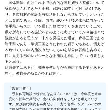
国体開催に向けこれまで総合的な運動施設の整備について
議論がなされてきたと承知。施設は50年近く経つわけであ
り、各市町村の施設を有効活用しながら進めていくというこ
とは賛成である。今回、国体が終わり今後の未来に向かって
岩手県からスポーツを通じた故郷づくりを進めていく上で、
県が所有している施設をどのように考えていくか今後様々な
議論があると思うが、未来を見据えた場合、森林王国である
岩手県であり、環境王国とうたわれた岩手でもある。例えば
木造づくりの屋内施設みたいなものを県営体育館も含めて、
目に見える形のレガシーとなる施設を検討していく必要もあ
ると思う。
財政難ではあるが、知恵を使いながら検討する必要があると
思う。教育長の所見があれば伺う。
【教育長答弁】
県営体育施設の総合的なあり方については、今年度と来年
度の２箇年の期間で一定の方向付けをしたいと考えていま
す。財政的な制約も事実だが、一方で岩手インターハイの際
に県が支援しながら市町村の体育施設を整備したということ