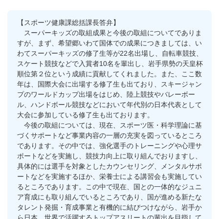
【スポーツ健康課総括課長答弁】
スーパーキッズの取組成果と今後の取組についてでありま
すが、まず、希望郷いわて国体での成果につきましては、い
わてスーパーキッズの修了生等が22名出場し、自転車競技、
スケート競技などで入賞者10名を輩出し、岩手県勢の天皇杯
順位第２位という成績に貢献してくれました。また、ここ数
年は、国際大会に出場する修了生も出ており、スキージャン
プのワールドカップ出場をはじめ、陸上競技やバレーボー
ル、ハンドボール競技などにおいて年代別の日本代表として
大会に参加している修了生も出ております。
今後の取組については、現在、スポーツ医・科学理論に基
づくサポートなど事業内容の一層の充実を図っているところ
であります。その中では、強化選手のトレーニングや心理サ
ポートなどを実施し、競技力向上に取り組んでおりますし、
具体的には選手を対象としたカウンセリング、メンタルサポ
ートなどを実施するほか、栄養士による講習会も実施してい
るところであります。この中で現在、国との一体的なジュニ
ア育成にも取り組んでいるところであり、国が進める新たな
タレント発掘・育成事業と有機的に結びつけながら、岩手か
ら日本、世界で活躍するトップアスリートの輩出を目指して