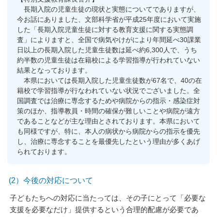
長期入院の児童生徒の現状と実態についてでありますが、
今お話にありました、文部科学省が平成25年度において実施
した「長期入院児童生徒に対する教育支援に関する実態調
査」によりますと、全国で病気やけがにより年間延べ30課業
日以上の長期入院した児童生徒数は延べ約6,300人で、うち
約半数の児童生徒は在籍校による学習指導が行われていない
結果となっております。
本県においては長期入院した児童生徒数が67名で、40の在
籍校で学習指導が行なわれていない状況でございました。全
国調査では治療に専念するためや病院からの指示・感染症対
策のほか、指導教員・時間の確保が難しいことや病院が遠方
であることなどが主な理由とされております。本県において
も同様ですが、特に、本人の病状から病院からの指示を優先
し、治療に専念することを最優先したという理由が多くあげ
られております。
(2）今後の対応について
子どもたちへの対応に当たっては、その子にとって「必要な
支援を必要なだけ」提供するという合理的配慮が必要であ