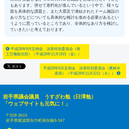
もあります。併せて老朽化が進んでいるという中で、様々な
面を具体的な課題と、また大震災で凍結されたドーム施設の
あり方などについても具体的な検討を進める必要があるとい
うように思っているところであり、全体的なあり方を検討し
ていきたいと考えております。
平成28年9月定例会 決算特別委員会（商
工労働観光部）（平成28年11月18日（金））
平成28年9月定例会 決算特別委員会（農林水
産部）（平成28年11月22日（火））
岩手県議会議員 うすざわ勉（臼澤勉）
「ウェブサイトも元気に！」
〒028-3615
岩手県紫波郡矢巾町南矢幅9-347