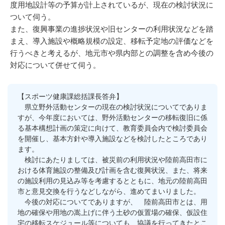
度用地設計等の予算が計上されているが、現在の検討状況に
ついて伺う。
また、復興事業の進捗状況や旧センターの利用状況などを踏
まえ、導入施設や概略規模の設定、移転予定地の評価などを
行うべきと考えるが、地元市や県内部との調整を含め今後の
対応について併せて伺う。
【スポーツ健康課総括課長答弁】
県立野外活動センターの現在の検討状況についてでありま
すが、今年度においては、野外活動センターの移転復旧に係
る基本構想計画の策定に向けて、教育委員会内で検討委員会
を開催し、基本方針や導入施設などを検討したところであり
ます。
検討にあたりましては、被災前の利用状況や陸前高田市に
おける体育施設の整備及び計画を含む復興状況、また、将来
の施設利用の見込み等を考慮するとともに、地元の陸前高田
市と意見交換を行うなどしながら、進めてまいりました。
今後の対応についてでありますが、 陸前高田市とは、用
地の確保や用地の嵩上げに伴う土砂の仮置場の確保、仮設住
宅の移転スケジュール等についても、協議を行ってきたとこ