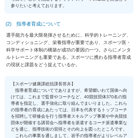
参りたいと考えております。
(2) 指導者育成について
選手能力を最大限発揮させるために、科学的トレーニング、
コンディショニング、栄養指導が重要であり、スポーツ医・
科学サポート体制の構築が成功の要因の一つ。さらにメンタ
ルトレーニングも重要である。スポーツに携わる指導者育成
の現状と課題をどう捉えているか。
【スポーツ健康課総括課長答弁】
指導者育成についてでありますが、希望郷いわて国体へ向
けては、これまで監督やコーチなど、40競技団体370名の指
導者を指定し、選手強化に取り組んでまいりました。これら
の指導者の育成にあたっては、日本を代表するトップコーチ
を招聘して研修会を行う指導者スキルアップ事業や中央競技
団体が開催する講習会へ指導者を派遣するコーチ派遣事業な
どを通じ、指導技術の習得とその向上を図ったところです。
これらの事業を通しまして、岩手の指導者がよりレベルア