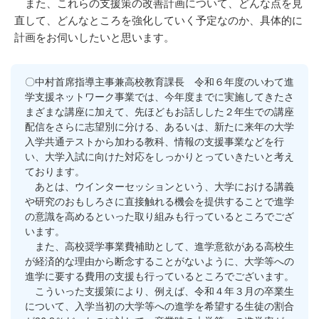
また、これらの支援策の改善計画について、どんな点を見
直して、どんなところを強化していく予定なのか、具体的に
計画をお伺いしたいと思います。
〇中村首席指導主事兼高校教育課長 令和６年度のいわて進
学支援ネットワーク事業では、今年度までに実施してきたさ
まざまな講座に加えて、先ほどもお話しした２年生での講座
配信をさらに志望別に分ける、あるいは、新たに来年の大学
入学共通テストから加わる教科、情報の支援事業などを行
い、大学入試に向けた対応をしっかりとっていきたいと考え
ております。
あとは、ウインターセッションという、大学における講義
や研究のおもしろさに直接触れる機会を提供することで進学
の意識を高めるといった取り組みも行っているところでござ
います。
また、高校奨学事業費補助として、進学意欲がある高校生
が経済的な理由から断念することがないように、大学等への
進学に要する費用の支援も行っているところでございます。
こういった支援策により、例えば、令和４年３月の卒業生
について、入学当初の大学等への進学を希望する生徒の割合