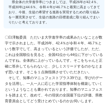
県全体の大学進学率につきましては、平成26年が42.4％、
平成30年は44.6％、令和４年が46.7％と着実に高まってきて
おり、今後、生徒の希望する進路を実現するための取り組み
を一層充実させて、生徒の進路の目標達成に取り組んでまい
りたいと考えております。
〇臼澤勉委員 ただいま大学進学率の成果みたいなことが数
字で示されました。平成26年、42.4％が令和４年、46.7％と
いう数字でして、高まっているという評価でしたが、ただ、
これは全国順位を見ると、全国41位から44位に下がっている
んですね。全体的に上がっているんです。そこをちゃんと正
確に答弁してもらわないと、少しミスリードするのかなとま
ず思います。そこを１点御指摘させていただきたい。
そして、知事のマニュフェストプラス39では、学びのデー
タを活用し、一人一人に応じた学習指導体制を構築していく
というようなことも書かれております。知事のマニュフェス
トを踏まえて、改めて、今の現状の全国最下位の評価、県教
育委員会としてどう受けとめているのかお伺いします。