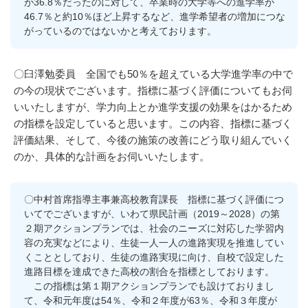
が36.8％だったのに対して、卒業時の大学等への進学率が
46.7％と約10％ほど上昇するなど、進学希望者の増加につな
がっているのではないかと考えております。
〇臼澤勉委員 全国でも50％を超えている大学進学率の中で
の今の現状でございます。指標に基づく評価についてもお伺
いいたしますが、学力向上とか進学支援の効果をはかるため
の指標を設定していると思います。この内容、指標に基づく
評価結果、そして、今後の施策の改善にどう取り組んでいく
のか、具体的な計画をお伺いいたします。
〇中村首席指導主事兼高校教育課長 指標に基づく評価につ
いてでございますが、いわて県民計画（2019～2028）の第
２期アクションプランでは、社会のニーズに対応した学習内
容の充実などにより、生徒一人一人の進路実現を推進してい
くこととしており、生徒の進路実現に向け、自校で設定した
進路目標を達成できた高校の割合を指標としております。
この指標は第１期アクションプランでも設けておりまし
て、令和元年度は54％、令和２年度が63％、令和３年度が