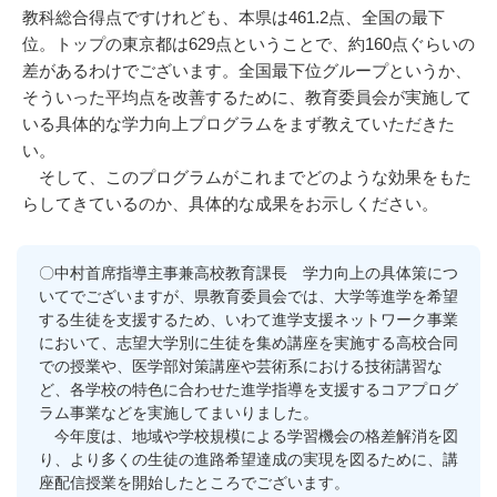
教科総合得点ですけれども、本県は461.2点、全国の最下
位。トップの東京都は629点ということで、約160点ぐらいの
差があるわけでございます。全国最下位グループというか、
そういった平均点を改善するために、教育委員会が実施して
いる具体的な学力向上プログラムをまず教えていただきた
い。
そして、このプログラムがこれまでどのような効果をもた
らしてきているのか、具体的な成果をお示しください。
〇中村首席指導主事兼高校教育課長 学力向上の具体策につ
いてでございますが、県教育委員会では、大学等進学を希望
する生徒を支援するため、いわて進学支援ネットワーク事業
において、志望大学別に生徒を集め講座を実施する高校合同
での授業や、医学部対策講座や芸術系における技術講習な
ど、各学校の特色に合わせた進学指導を支援するコアプログ
ラム事業などを実施してまいりました。
今年度は、地域や学校規模による学習機会の格差解消を図
り、より多くの生徒の進路希望達成の実現を図るために、講
座配信授業を開始したところでございます。