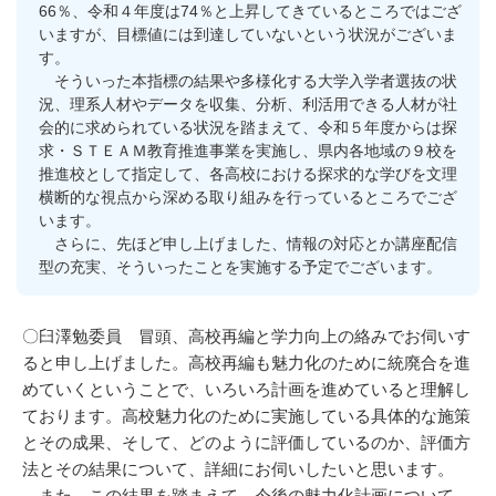
66％、令和４年度は74％と上昇してきているところではござ
いますが、目標値には到達していないという状況がございま
す。
そういった本指標の結果や多様化する大学入学者選抜の状
況、理系人材やデータを収集、分析、利活用できる人材が社
会的に求められている状況を踏まえて、令和５年度からは探
求・ＳＴＥＡＭ教育推進事業を実施し、県内各地域の９校を
推進校として指定して、各高校における探求的な学びを文理
横断的な視点から深める取り組みを行っているところでござ
います。
さらに、先ほど申し上げました、情報の対応とか講座配信
型の充実、そういったことを実施する予定でございます。
〇臼澤勉委員 冒頭、高校再編と学力向上の絡みでお伺いす
ると申し上げました。高校再編も魅力化のために統廃合を進
めていくということで、いろいろ計画を進めていると理解し
ております。高校魅力化のために実施している具体的な施策
とその成果、そして、どのように評価しているのか、評価方
法とその結果について、詳細にお伺いしたいと思います。
また、この結果を踏まえて、今後の魅力化計画について、