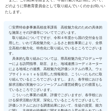
どのように県教育委員会として取り組んでいくのかお伺いい
たします。
〇安齊特命参事兼高校改革課長 高校魅力化のための具体的
な施策とその評価等についてでございます。
取り組みについてですが、令和４年度から国の交付金を活
用した、いわて高校魅力化・ふるさと創生事業により、全県
立高校の魅力化、特色化に取り組んでいるところでございま
す。
具体的な取り組みについては、県高校魅力化プロデューサ
ーによる訪問指導、助言、また、地域連携コーディネーター
による地域との連携、高校魅力化評価システムの導入、ウェ
ブサイトｎｏｔｅを活用した情報発信、こういったものに取
り組んでいるところでございますし、また、各学校における
探求活動の実施やコンソーシアムの運営経費などの措置もし
ているところでございます。
こういった事業の成果、評価でございますが、各学校にお
ける探求活動が充実、深化しているところでございまして、
評価システムにおける調査結果において、生徒の資質、能力
に関し、主体性や協働性に関する数値の上昇が見られている