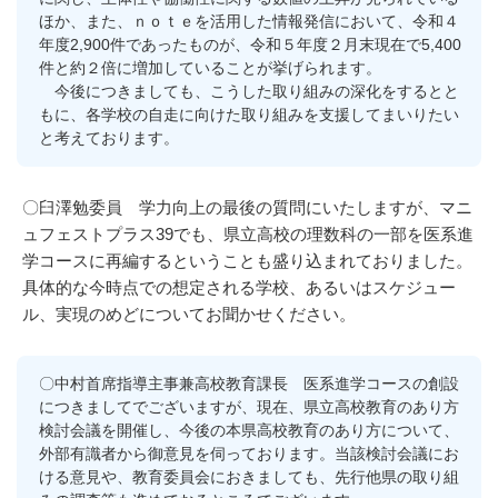
ほか、また、ｎｏｔｅを活用した情報発信において、令和４
年度2,900件であったものが、令和５年度２月末現在で5,400
件と約２倍に増加していることが挙げられます。
今後につきましても、こうした取り組みの深化をするとと
もに、各学校の自走に向けた取り組みを支援してまいりたい
と考えております。
〇臼澤勉委員 学力向上の最後の質問にいたしますが、マニ
ュフェストプラス39でも、県立高校の理数科の一部を医系進
学コースに再編するということも盛り込まれておりました。
具体的な今時点での想定される学校、あるいはスケジュー
ル、実現のめどについてお聞かせください。
〇中村首席指導主事兼高校教育課長 医系進学コースの創設
につきましてでございますが、現在、県立高校教育のあり方
検討会議を開催し、今後の本県高校教育のあり方について、
外部有識者から御意見を伺っております。当該検討会議にお
ける意見や、教育委員会におきましても、先行他県の取り組