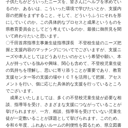
子供たちがどういったニーズを、皆さんにヘルプを求めてい
るのか、あるいは、こういった環境で学びたいとか、支援内
容の把握をまずすること。そして、どういうふうにそれを形
にしていくのか。この具体的なプロセスと成果というものを
県教育委員会としてどう考えているのか、最後に御所見を聞
いて終わりたいと思います。
〇千田首席指導主事兼生徒指導課長 不登校生徒のニーズ把
握と支援内容のマッチングについてでございますが、支援ニ
ーズや本人としてはどうありたいのかという希望や願い、本
人が持っている強みや興味、関心も含めて、不登校児童生徒
の気持ちを理解し、思いに寄り添うことが重要であり、教育
支援センター等の支援の場やＩＣＴを活用して把握、アセス
メントを行い、個に応じた具体的な支援を行っているところ
でございます。
成果といたしましては、多くの不登校児童生徒が必要な相
談、指導等を受け、さまざまな支援につながっていることが
挙げられますが、一方、相談、指導等を受けていない児童生
徒が一定数いることが課題として挙げられます。このため、
令和６年度、ふれあいルームの利便性を図るため、県立図書