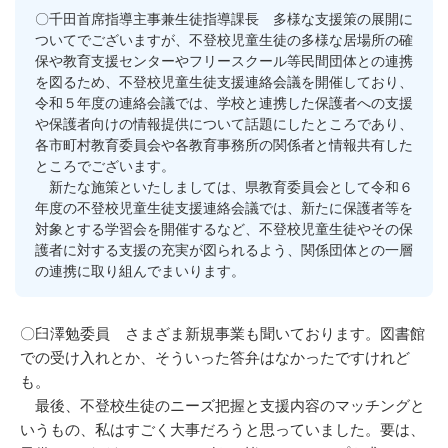
〇千田首席指導主事兼生徒指導課長 多様な支援策の展開に
ついてでございますが、不登校児童生徒の多様な居場所の確
保や教育支援センターやフリースクール等民間団体との連携
を図るため、不登校児童生徒支援連絡会議を開催しており、
令和５年度の連絡会議では、学校と連携した保護者への支援
や保護者向けの情報提供について話題にしたところであり、
各市町村教育委員会や各教育事務所の関係者と情報共有した
ところでございます。
新たな施策といたしましては、県教育委員会として令和６
年度の不登校児童生徒支援連絡会議では、新たに保護者等を
対象とする学習会を開催するなど、不登校児童生徒やその保
護者に対する支援の充実が図られるよう、関係団体との一層
の連携に取り組んでまいります。
〇臼澤勉委員 さまざま新規事業も聞いております。図書館
での受け入れとか、そういった答弁はなかったですけれど
も。
最後、不登校生徒のニーズ把握と支援内容のマッチングと
いうもの、私はすごく大事だろうと思っていました。要は、