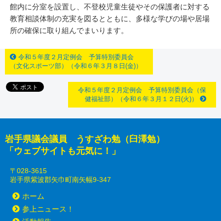
館内に分室を設置し、不登校児童生徒やその保護者に対する
教育相談体制の充実を図るとともに、多様な学びの場や居場
所の確保に取り組んでまいります。
令和５年度２月定例会 予算特別委員会
（文化スポーツ部）（令和６年３月８日(金)）
令和５年度２月定例会 予算特別委員会（保
健福祉部）（令和６年３月１２日(火)）
岩手県議会議員 うすざわ勉（臼澤勉）
「ウェブサイトも元気に！」
〒028-3615
岩手県紫波郡矢巾町南矢幅9-347
ホーム
参上ニュース！