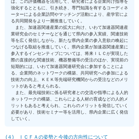
は、この評価機器を活用して、研究者による企業向け指導を
強化するとともに、引き続き、専門知識を有するコーディネ
ーターによる企業訪問やマッチング活動により、産学官によ
る共同開発をより一層推進していく。
また、加速器関連産業の拡大に向け、いわて加速器関連産
業研究会のセミナーなどを通じて県内の参入実績、関連技術
等を広く発信しながら、新たな県内企業の参入意欲の喚起に
つなげる取組を推進していく。県内企業が加速器関連産業に
参入するインセンティブについては、将来ＩＬＣが実現した
際の直接的な関連技術、機器整備等の受注のほか、実現前の
短期的には、いわて加速器関連研究会に参加することによ
る、企業間のネットワークの構築、共同研究への参加による
技術力の向上、ＫＥＫ等先端研究機関からの受注などのメリ
ットがあると考えられる。
また、最先端技術に係る研究者との交流や指導による人的
ネットワークの構築、これらによる人材の育成などの人的メ
リットもあると考えられ、これらのメリットを発信していく
必要があり、技術セミナー等を活用し、県内企業に広く発信
していく。
(４) ＩＣＦＡの姿勢と今後の方向性について