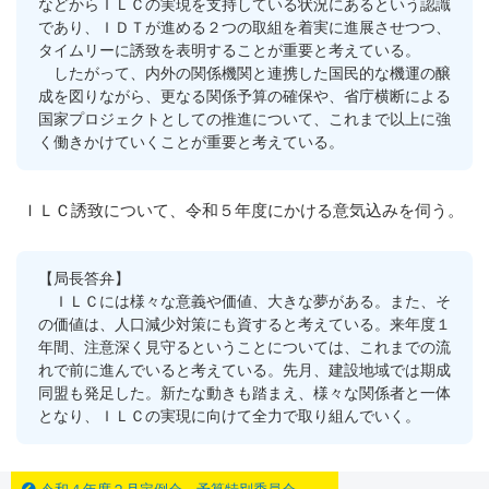
などからＩＬＣの実現を支持している状況にあるという認識
であり、ＩＤＴが進める２つの取組を着実に進展させつつ、
タイムリーに誘致を表明することが重要と考えている。
したがって、内外の関係機関と連携した国民的な機運の醸
成を図りながら、更なる関係予算の確保や、省庁横断による
国家プロジェクトとしての推進について、これまで以上に強
く働きかけていくことが重要と考えている。
ＩＬＣ誘致について、令和５年度にかける意気込みを伺う。
【局長答弁】
ＩＬＣには様々な意義や価値、大きな夢がある。また、そ
の価値は、人口減少対策にも資すると考えている。来年度１
年間、注意深く見守るということについては、これまでの流
れで前に進んでいると考えている。先月、建設地域では期成
同盟も発足した。新たな動きも踏まえ、様々な関係者と一体
となり、ＩＬＣの実現に向けて全力で取り組んでいく。