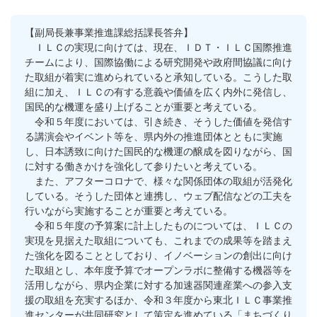
【副局長兼事業推進課総括課長答弁】
ＩＬＣの実現に向けては、現在、ＩＤＴ・ＩＬＣ国際推進
チームにより、国際協働による研究開発や政府間協議に向け
た取組が着実に進められていると承知している。こうした取
組に加え、ＩＬＣの有する意義や価値を広く内外に発信し、
国民的な機運を盛り上げることが重要と考えている。
令和５年度においては、引き続き、そうした価値を発信す
る講演会やイベント等を、県内外の推進団体とともに実施
し、日本誘致に向けた国民的な機運の醸成を図りながら、国
に対する働きかけを強化して参りたいと考えている。
また、アフターコロナで、様々な関係団体の取組が活発化
している。そうした団体と連携し、ウェブ配信などの工夫を
行いながら実施することが重要と考えている。
令和５年度の予算案に計上したものについては、ＩＬＣの
実現を見据えた取組についても、これまでの成果等を踏まえ
た強化を図ることとしており、イノベーションの創出に向け
た取組とし、本年度予算でオープンラボに整備する機器等を
活用しながら、県内企業に対する加速器関連産業への参入支
援の取組を充実するほか、令和３年度から東北ＩＬＣ事業推
進センターが共同研究として策定を進めている「まちづくり