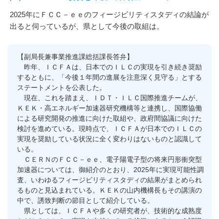
2025年にＦＣＣ－ｅｅのフィージビリティスタディの結論が
出ると伺っているが、県として今後の取組は。
【副局長兼事業推進課総括課長答弁】
昨年、ＩＣＦＡは、日本でのＩＬＣの実現を引き続き奨励
するともに、「今後１年間の進展を注意深く見守る」とする
ステートメントを公表した。
現在、これを踏まえ、ＩＤＴ・ＩＬＣ国際推進チームが、
ＫＥＫ・高エネルギー加速器研究機構等と連携し、国際協働
による研究開発の推進に向けた取組や、政府間協議に向けた
検討を進めている。現時点で、ＩＣＦＡが日本でのＩＬＣの
実現を奨励している状況に全く変わりはないものと認識して
いる。
ＣＥＲＮのＦＣＣ－ｅｅ、電子陽電子型の将来円形衝突型
加速器については、御紹介のとおり、2025年に実現可能性調
査、いわゆるフィージビリティスタディの結果がまとめられ
るものと見込まれている。ＫＥＫの山内機構長もその講演の
中で、誘致判断の節目として紹介している。
県としては、ＩＣＦＡや多くの研究者が、技術的な成熟度