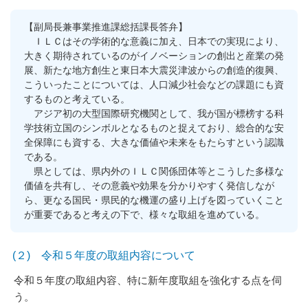
【副局長兼事業推進課総括課長答弁】
ＩＬＣはその学術的な意義に加え、日本での実現により、
大きく期待されているのがイノベーションの創出と産業の発
展、新たな地方創生と東日本大震災津波からの創造的復興、
こういったことについては、人口減少社会などの課題にも資
するものと考えている。
アジア初の大型国際研究機関として、我が国が標榜する科
学技術立国のシンボルとなるものと捉えており、総合的な安
全保障にも資する、大きな価値や未来をもたらすという認識
である。
県としては、県内外のＩＬＣ関係団体等とこうした多様な
価値を共有し、その意義や効果を分かりやすく発信しなが
ら、更なる国民・県民的な機運の盛り上げを図っていくこと
が重要であると考えの下で、様々な取組を進めている。
(２) 令和５年度の取組内容について
令和５年度の取組内容、特に新年度取組を強化する点を伺
う。