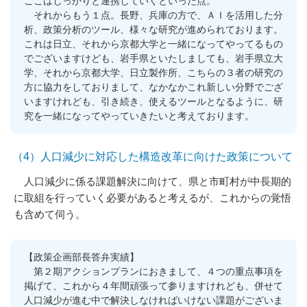
ここはしっかりと連携していくといった点。
それからもう１点。長野、兵庫の方で、ＡＩを活用した分
析、政策分析のツール、様々な研究が進められております。
これは日立、それから京都大学と一緒になってやってるもの
でございますけども、岩手県といたしましても、岩手県立大
学、それから京都大学、日立製作所、こちらの３者の研究の
方に協力をしておりまして、なかなかこれ新しい分野でござ
いますけれども、引き続き、使えるツールとなるように、研
究を一緒になってやっていきたいと考えております。
（4）人口減少に対応した構造改革に向けた政策について
人口減少に係る課題解決に向けて、県と市町村が中長期的
に取組を行っていく必要があると考えるが、これからの覚悟
も含めて伺う。
【政策企画部長答弁実績】
第２期アクションプランにおきまして、４つの重点事項を
掲げて、これから４年間頑張って参りますけれども、併せて
人口減少が進む中で解決しなければいけない課題がございま