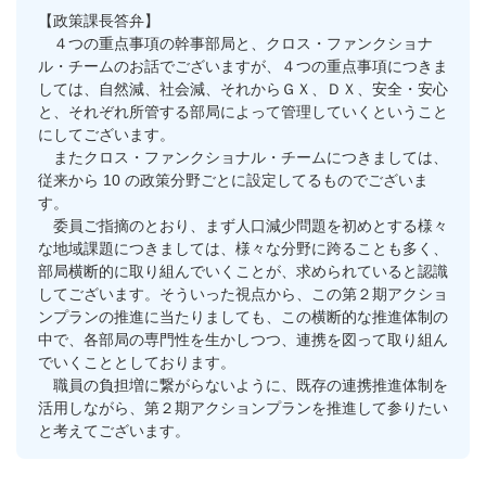
【政策課長答弁】
４つの重点事項の幹事部局と、クロス・ファンクショナ
ル・チームのお話でございますが、４つの重点事項につきま
しては、自然減、社会減、それからＧＸ、ＤＸ、安全・安心
と、それぞれ所管する部局によって管理していくということ
にしてございます。
またクロス・ファンクショナル・チームにつきましては、
従来から 10 の政策分野ごとに設定してるものでございま
す。
委員ご指摘のとおり、まず人口減少問題を初めとする様々
な地域課題につきましては、様々な分野に跨ることも多く、
部局横断的に取り組んでいくことが、求められていると認識
してございます。そういった視点から、この第２期アクショ
ンプランの推進に当たりましても、この横断的な推進体制の
中で、各部局の専門性を生かしつつ、連携を図って取り組ん
でいくこととしております。
職員の負担増に繋がらないように、既存の連携推進体制を
活用しながら、第２期アクションプランを推進して参りたい
と考えてございます。