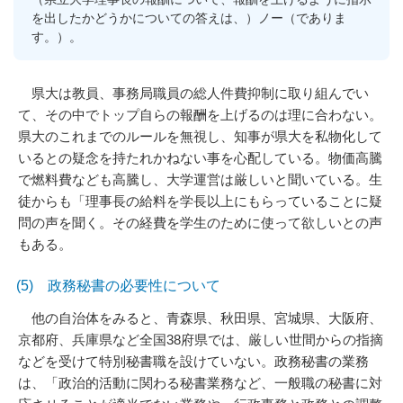
を出したかどうかについての答えは、）ノー（でありま
す。）。
県大は教員、事務局職員の総人件費抑制に取り組んでい
て、その中でトップ自らの報酬を上げるのは理に合わない。
県大のこれまでのルールを無視し、知事が県大を私物化して
いるとの疑念を持たれかねない事を心配している。物価高騰
で燃料費なども高騰し、大学運営は厳しいと聞いている。生
徒からも「理事長の給料を学長以上にもらっていることに疑
問の声を聞く。その経費を学生のために使って欲しいとの声
もある。
(5) 政務秘書の必要性について
他の自治体をみると、青森県、秋田県、宮城県、大阪府、
京都府、兵庫県など全国38府県では、厳しい世間からの指摘
などを受けて特別秘書職を設けていない。政務秘書の業務
は、「政治的活動に関わる秘書業務など、一般職の秘書に対