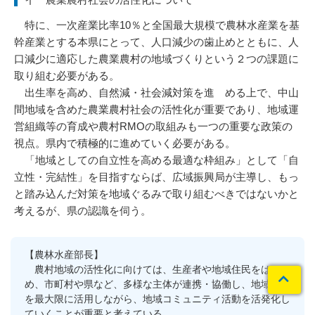
特に、一次産業比率10％と全国最大規模で農林水産業を基
幹産業とする本県にとって、人口減少の歯止めとともに、人
口減少に適応した農業農村の地域づくりという２つの課題に
取り組む必要がある。
出生率を高め、自然減・社会減対策を進 める上で、中山
間地域を含めた農業農村社会の活性化が重要であり、地域運
営組織等の育成や農村RMOの取組みも一つの重要な政策の
視点。県内で積極的に進めていく必要がある。
「地域としての自立性を高める最適な枠組み」として「自
立性・完結性」を目指すならば、広域振興局が主導し、もっ
と踏み込んだ対策を地域ぐるみで取り組むべきではないかと
考えるが、県の認識を伺う。
【農林水産部長】
農村地域の活性化に向けては、生産者や地域住民をはじ
め、市町村や県など、多様な主体が連携・協働し、地域資源
を最大限に活用しながら、地域コミュニティ活動を活発化し
ていくことが重要と考えている。