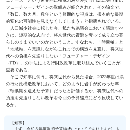
ェアーズ」という世界的に権威のある外交専門誌に矢巾町の
フューチャーデザインの取組みが紹介された。その論文で、
「数日、数カ月、数年という短期的な視点は、根本的な長期
的変化の可能性を見えなくしてしまう」と指摘されている。
人口減少社会に転じた今、私たち県議会において議論すべ
きは、短期的な志向で、将来世代の資源を奪って成り立つ暮
らしのままでいいのかということ。すなわち、「時間軸」と
「地域軸」を意識しながらこれまでの構造を見直し、将来世
代への負担を先送りしない「フューチャー・デザイン
（FD）」の手法による行財政改革に取り組んでいくことが
重要である。
そこで知事に伺う。将来世代から見た場合、2023年度は県
の行財政構造改革において、どのように岩手が変わった年
（転換期を迎えた予算）だったと評価するか。将来世代への
負担を先送りしない改革を今回の予算編成にどう反映してい
るか。
【知事】
まず、令和５年度当初予算編成についてでありますが、人