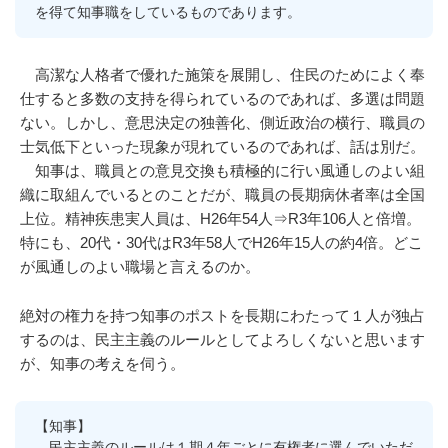
を得て知事職をしているものであります。
高潔な人格者で優れた施策を展開し、住民のためによく奉
仕すると多数の支持を得られているのであれば、多選は問題
ない。しかし、意思決定の独善化、側近政治の横行、職員の
士気低下といった現象が現れているのであれば、話は別だ。
知事は、職員との意見交換も積極的に行い風通しのよい組
織に取組んでいるとのことだが、職員の長期病休者率は全国
上位。精神疾患実人員は、H26年54人⇒R3年106人と倍増。
特にも、20代・30代はR3年58人でH26年15人の約4倍。どこ
が風通しのよい職場と言えるのか。
絶対の権力を持つ知事のポストを長期にわたって１人が独占
するのは、民主主義のルールとしてよろしくないと思います
が、知事の考えを伺う。
【知事】
民主主義のルールは１期４年ごとに有権者に選んでいただ