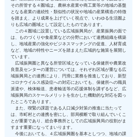
その所管する４圏域は、農林水産業や商工業等の地域の基盤
となる産業の連続性・類似性の状況や地域の産業構造の特徴
を踏まえ、より成果を上げていく視点で、いわゆる生活圏よ
りも広域の圏域として設定したものであります。
この４圏域に設置している広域振興局が、産業振興の面で
は、ものづくりや食産業などの分野において連携組織を構築
し、地域産業の強化やビジネスマッチングの促進、人材育成
など、地域の特性やニーズを踏まえた広域的な施策を展開し
ています。
広域振興圏と異なる所管区域となっている保健所や農業改
良普及センターの運営については、それぞれ区域が重なる広
域振興局との連携により、円滑に業務を推進しており、新型
コロナウイルス感染症への対応においても、保健所への職員
派遣や、検体輸送、患者輸送等の応援体制を講ずるなど、広
域振興局のスケールメリットを生かした機動的な対応を図っ
たところであります。
また、喫緊の課題である人口減少対策の推進に当たって
は、市町村との連携を密にし、部局横断で取り組んでいくこ
とが重要であり、総合事務所としての広域振興局の役割がま
すます重要になってまいります。
今後においても、４広域振興圏を基本としつつ、地域の課