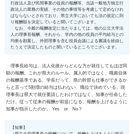
行政法人及び民間事業の役員の報酬等、当該一般地方独立行
政法人の業務の実績、その他の事情等を考慮して定めなけれ
ばならないとされており、県立大学においても法の規定に則
り報酬額を決定していると聞いてございます。
なお、今般の報酬改定に当たりましては、他の公立大学法
人の理事長報酬、それから、学内の他の役員の平均給与との
均衡を勘案し、外部理事を含む役員会議による審議を経由し
たうえで決定したものと聞いているところでございます。
理事長給与は、法人化後からどんな方が就任してもほぼ同
額の報酬。これが県大のルール。属人的ではなく、職責自体
の報酬基準である。学長だって、県の幹部も仕事ができるか
らと言って5割増の給与は払わない、職位で決めている。現
理事長は県大で就任要請したわけではなく、知事が任命した
だけ。従って従来の報酬が前提になる。報酬を上げるように
知事が指示したのか。 Yes or No？
【知事】
（県立大学理事長の報酬について、報酬を上げるように指示