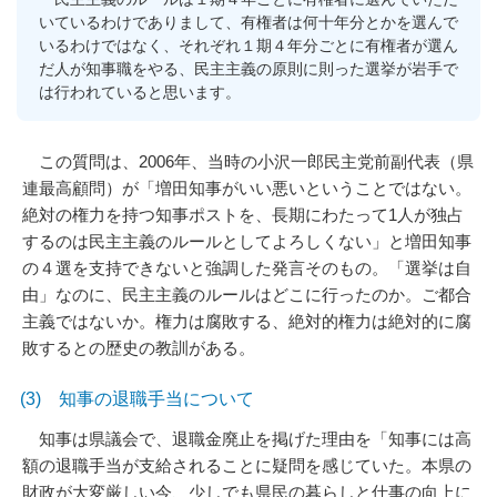
いているわけでありまして、有権者は何十年分とかを選んで
いるわけではなく、それぞれ１期４年分ごとに有権者が選ん
だ人が知事職をやる、民主主義の原則に則った選挙が岩手で
は行われていると思います。
この質問は、2006年、当時の小沢一郎民主党前副代表（県
連最高顧問）が「増田知事がいい悪いということではない。
絶対の権力を持つ知事ポストを、長期にわたって1人が独占
するのは民主主義のルールとしてよろしくない」と増田知事
の４選を支持できないと強調した発言そのもの。「選挙は自
由」なのに、民主主義のルールはどこに行ったのか。ご都合
主義ではないか。権力は腐敗する、絶対的権力は絶対的に腐
敗するとの歴史の教訓がある。
(3) 知事の退職手当について
知事は県議会で、退職金廃止を掲げた理由を「知事には高
額の退職手当が支給されることに疑問を感じていた。本県の
財政が大変厳しい今、少しでも県民の暮らしと仕事の向上に