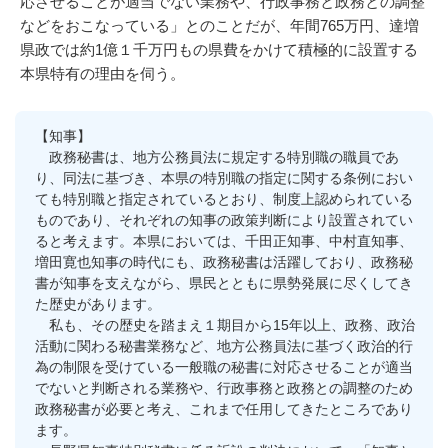
応させることが適当でない業務や、行政事務と政務との調整
などをおこなっている」とのことだが、年間765万円、達増
県政では約1億１千万円もの県費をかけて積極的に設置する
本県特有の理由を伺う。
【知事】
政務秘書は、地方公務員法に規定する特別職の職員であ
り、同法に基づき、本県の特別職の指定に関する条例におい
ても特別職と指定されているとおり、制度上認められている
ものであり、それぞれの知事の政策判断により設置されてい
ると考えます。本県においては、千田正知事、中村直知事、
増田寛也知事の時代にも、政務秘書は活躍しており、政務秘
書が知事を支えながら、県民とともに県勢発展に尽くしてき
た歴史があります。
私も、その歴史を踏まえ１期目から15年以上、政務、政治
活動に関わる秘書業務など、地方公務員法に基づく政治的行
為の制限を受けている一般職の秘書に対応させることが適当
でないと判断される業務や、行政事務と政務との調整のため
政務秘書が必要と考え、これまで任用してきたところであり
ます。