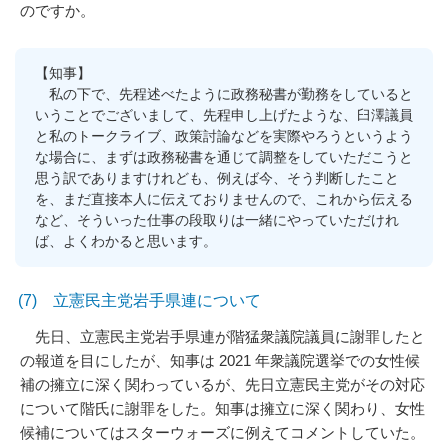
のですか。
【知事】
私の下で、先程述べたように政務秘書が勤務をしていると
いうことでございまして、先程申し上げたような、臼澤議員
と私のトークライブ、政策討論などを実際やろうというよう
な場合に、まずは政務秘書を通じて調整をしていただこうと
思う訳でありますけれども、例えば今、そう判断したこと
を、まだ直接本人に伝えておりませんので、これから伝える
など、そういった仕事の段取りは一緒にやっていただけれ
ば、よくわかると思います。
(7) 立憲民主党岩手県連について
先日、立憲民主党岩手県連が階猛衆議院議員に謝罪したと
の報道を目にしたが、知事は 2021 年衆議院選挙での女性候
補の擁立に深く関わっているが、先日立憲民主党がその対応
について階氏に謝罪をした。知事は擁立に深く関わり、女性
候補についてはスターウォーズに例えてコメントしていた。