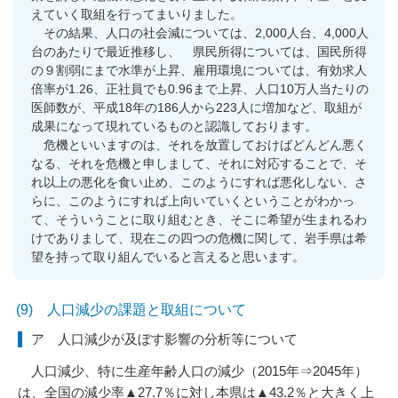
えていく取組を行ってまいりました。
その結果、人口の社会減については、2,000人台、4,000人
台のあたりで最近推移し、 県民所得については、国民所得
の９割弱にまで水準が上昇、雇用環境については、有効求人
倍率が1.26、正社員でも0.96まで上昇、人口10万人当たりの
医師数が、平成18年の186人から223人に増加など、取組が
成果になって現れているものと認識しております。
危機といいますのは、それを放置しておけばどんどん悪く
なる、それを危機と申しまして、それに対応することで、そ
れ以上の悪化を食い止め、このようにすれば悪化しない、さ
らに、このようにすれば上向いていくということがわかっ
て、そういうことに取り組むとき、そこに希望が生まれるわ
けでありまして、現在この四つの危機に関して、岩手県は希
望を持って取り組んでいると言えると思います。
(9) 人口減少の課題と取組について
ア 人口減少が及ぼす影響の分析等について
人口減少、特に生産年齢人口の減少（2015年⇒2045年）
は、全国の減少率▲27.7％に対し本県は▲43.2％と大きく上