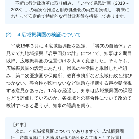
不断に行財政改革に取り組み、「いわて県民計画（2019～
2028）」の着実な推進と財政健全化の両立を実現し、将来に
わたって安定的で持続的な行財政基盤を構築して参ります。
(2) ４広域振興圏の検証について
平成18年３月に４広域振興圏を設定。「将来の自治体」と
見立てた地域振興「岩手四分の計」について、知事は２期目
以降、広域振興圏の位置づけを大きく変更した。そもそも、
広域振興圏の設定にあたり、県民の生活圏と乖離した枠組
み、第二次医療圏や保健所、教育事務所など広域行政と結び
つかない、整合性が図れないなど課題を指摘する声や疑問視
する意見があった。17年が経過し、知事は広域振興圏の課題
をどう評価しているのか、各圏域との整合性について改めて
検討すべきと思うが、知事の認識を伺う。
【知事】
次に、４広域振興圏についてでありますが、広域振興圏
は、産業振興による地域経済の活性化を主眼として設置し、