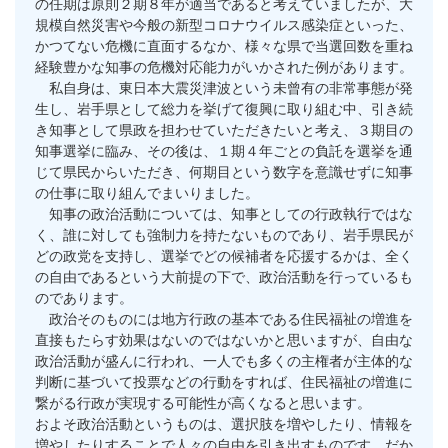
の任期は原則２期８年が適当であると考えていましたが、大
規模自然災害や今般の新型コロナウイルス感染症といった、
かつてない危機に直面するなか、様々な県で当選回数を重ね
経験豊かな知事の危機対応能力がいかされた例があります。
私自身は、東日本大震災津波という未曾有の非常事態が発
生し、岩手県として総力を挙げて復興に取り組む中、引き続
き知事として県政を担わせていただきたいと考え、３期目の
知事選挙に臨み、その後は、１期４年ごとの負託を選挙を通
じて県民からいただき、何期目という数字を意識せずに知事
の仕事に取り組んでまいりました。
知事の政治活動については、知事としての行政執行ではな
く、誰に対しても強制力を持たないものであり、岩手県民が
どの政党を支持し、選挙でどの候補者を応援するかは、全く
の自由であるという大前提の下で、政治活動を行っているも
のであります。
政治そのものには地方行政の基本である住民福祉の増進を
直接もたらす効果はないのではないかと思いますが、自由な
政治活動が盛んに行われ、一人でも多くの主権者が主体的な
判断に基づいて投票などの行動をすれば、住民福祉の増進に
繋がる行政が実現する可能性が高くなると思います。
およそ政治活動というものは、選択肢を増やしたり、情報を
増やしたりすることで人々の自由を引き出すものです。だか