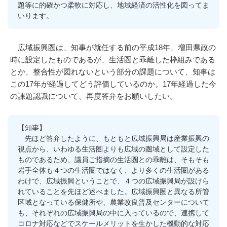
題等に的確かつ柔軟に対応し、地域経済の活性化を図ってま
いります。
広域振興圏は、知事が就任する前の平成18年、増田県政の
時に設定したものであるが、生活圏と乖離した枠組みである
とか、整合性が図れないという部分の課題について、知事は
この17年が経過してどう評価しているのか。17年経過した今
の課題認識について、再度答弁をお願いしたい。
【知事】
先ほど答弁したように、もともと広域振興局は産業振興の
視点から、いわゆる生活圏よりも広域の圏域として設定した
ものであるため、議員ご指摘の生活圏との乖離は、そもそも
岩手全体も４つの生活圏ではなく、より多くの生活圏がある
わけで、広域振興ということで、４つの広域振興局が設けら
れていることを先ほど述べました。広域振興圏と異なる所管
区域となっている保健所や、農業改良普及センターについて
も、それぞれの広域振興局の中に入っているので、連携して
コロナ対応などでスケールメリットを生かした機動的な対応