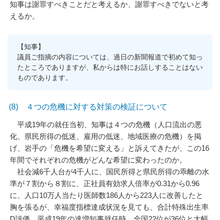
知事は謝罪すべきことだと考えるか、謝罪すべきでないと考
えるか。
【知事】
議員ご指摘の内容については、過日の新聞報道で初めて知っ
たところでありますが、私からは特にお話しすることはない
ものであります。
(8) ４つの危機に対する対策の検証について
平成19年の就任当初、知事は４つの危機（人口流出の悪
化、県民所得の低迷、雇用の低迷、地域医療の危機）を掲
げ、岩手の「危機を希望に変える」と訴えてきたが、この16
年間でそれぞれの危機がどんな希望に変わったのか。
社会減6千人台が4千人に、国民所得と県民所得の乖離の水
準が７割から８割に、正社員有効求人倍率が0.31から0.96
に、人口10万人当たり医師数186人から223人に改善したと
胸を張るが、幸福度指標達成状況を見ても、合計特殊出生率
D評価、平成19年の達増知事就任時、全国22位が36位と大幅