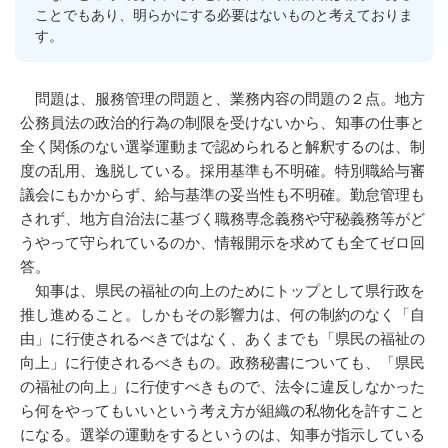
ことでもあり、明らかにする必要はないものと考えておりま
す。
問題は、服務管理の問題と、業務内容の問題の２点。地方
公務員法の政治的行為の制限を受けないから、知事の仕事と
全く関係のない選挙運動まで認められると解釈するのは、制
度の乱用、逸脱している。採用基準も不明確。特別職給与審
議会にもかからず、給与基準の妥当性も不明確。勤怠管理も
されず、地方自治法に基づく職務専念義務や守秘義務等がど
うやって守られているのか、情報開示を求めても全てゼロ回
答。
知事は、県民の福祉の向上のためにトップとして県行政を
推し進めること。しかもその影響力は、何の制約のなく「自
由」に行使されるべきではなく、あくまでも「県民の福祉の
向上」に行使されるべきもの。政務秘書についても、「県民
の福祉の向上」に行使すべきもので、法令に違反しなかった
ら何をやってもいいという考え方が組織の私物化を許すこと
になる。選挙の運動をするというのは、知事が指示している