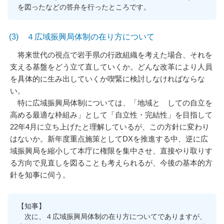
を図ったなどの答弁を行ったところです。
(3) ４広域振興局体制の在り方について
将来世代の視点で岩手県の行政組織を考えた場合、それを
支える基盤をどう立て直していくか。どんな改革により人員
を具体的に生み出していくか喫緊に検討しなければならな
い。
特に広域振興局体制については、「地域と しての自立を
高める最適な枠組み」として「自立性・完結性」を目指して
22年4月に立ち上げたと理解しているが、この方針に変わり
はないか。新年度重点施策としてDXを推進する中、逆に広
域振興局を縮小して本庁に権限を集中させ、直接やり取りす
る方向で見直しを図ることも考えられるが、今後の基本的方
針を知事に伺う。
【知事】
次に、４広域振興局体制の在り方についてでありますが、