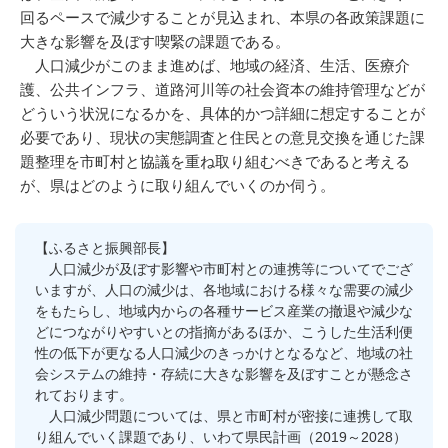
回るペースで減少することが見込まれ、本県の各政策課題に
大きな影響を及ぼす喫緊の課題である。
人口減少がこのまま進めば、地域の経済、生活、医療介
護、公共インフラ、道路河川等の社会資本の維持管理などが
どういう状況になるかを、具体的かつ詳細に想定することが
必要であり、現状の実態調査と住民との意見交換を通じた課
題整理を市町村と協議を重ね取り組むべきであると考える
が、県はどのように取り組んでいくのか伺う。
【ふるさと振興部長】
人口減少が及ぼす影響や市町村との連携等についてでござ
いますが、人口の減少は、各地域における様々な需要の減少
をもたらし、地域内からの各種サービス産業の撤退や減少な
どにつながりやすいとの指摘があるほか、こうした生活利便
性の低下が更なる人口減少のきっかけとなるなど、地域の社
会システムの維持・存続に大きな影響を及ぼすことが懸念さ
れております。
人口減少問題については、県と市町村が密接に連携して取
り組んでいく課題であり、いわて県民計画（2019～2028）