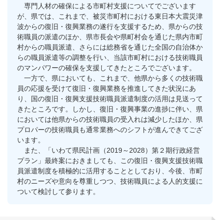
専門人材の確保による市町村支援についてでございます
が、県では、これまで、被災市町村における東日本大震災津
波からの復旧・復興業務の遂行を支援するため、県からの技
術職員の派遣のほか、県市長会や県町村会を通じた県内市町
村からの職員派遣、さらには総務省を通じた全国の自治体か
らの職員派遣等の調整を行い、当該市町村における技術職員
のマンパワーの確保を支援してきたところでございます。
一方で、県においても、これまで、他県から多くの技術職
員の応援を受けて復旧・復興業務を推進してきた状況にあ
り、国の復旧・復興支援技術職員派遣制度の活用は見送って
きたところです。しかし、復旧・復興事業の進捗に伴い、県
においては他県からの技術職員の受入れは減少したほか、県
プロパーの技術職員も通常業務へのシフトが進んできてござ
います。
また、「いわて県民計画（2019～2028）第２期行政経営
プラン」最終案におきましても、この復旧・復興支援技術職
員派遣制度を積極的に活用することとしており、今後、市町
村のニーズや意向を尊重しつつ、技術職員による人的支援に
ついて検討して参ります。