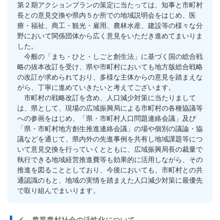
第２期アクションプランの策定に当たっては、知事と市町村
長との意見交換や県内５か所での地域説明会をはじめ、医
療・福祉、商工・観光・雇用、農林水産、建設等の様々な分
野において関係団体から広く意見をいただき進めてまいりま
した。
今般の「まち・ひと・しごと創生法」に基づく国の総合戦
略の抜本改訂を受け、県や市町村においても地方版総合戦略
の改訂が求められており、多様な主体からの意見を踏まえな
がら、丁寧に進めていきたいと考えてございます。
市町村の戦略改訂を含め、人口減少対策に当たりまして
は、県として、現場の広域振興局による市町村の各種協議等
への参画をはじめ、「県・市町村人口問題連絡会議」及び
「県・市町村地方創生推進連絡会議」の場や個別の議論・協
議などを通じて、県内外の先進事例を共有し地域課題等につ
いて意見交換を行っていくとともに、広域振興局長の裁量で
執行できる地域経営推進費等も効果的に活用しながら、その
推進を図ることとしており、今後においても、市町村との共
通認識のもと、地域の実情を踏まえた人口減少対策に最優先
で取り組んでまいります。
イ 農業農村社会の活性化について