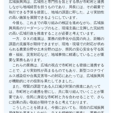
広域振興局は、広域性と専門性を旨とする県が市町村と連携
しながら地域経営を担うものであり、局長には、その裁量で
執行できる予算を措置し、地域の課題に即した、より実効性
の高い施策を展開できるようにしています。
今後も、これまでの取り組みの検証を進めながら、広域振
興局長のリーダーシップのもと、現場主義に立脚した完結性
の高い広域行政を推進することが必要と考えています。
一方、ＤＸの進展は、業務の効率化や品質の向上、距離の
課題の克服等が期待できますが、現地・現場での対応が求め
られる農業分野や土木分野のほか、県民の安心安全を守る医
療・福祉、災害対応など、地域事情に精通していることが重
要な業務もあります。
これらの業務は、広域の視点で市町村とも密接に連携する
ことで、より実効性が高まるものでもあり、新型コロナウイ
ルス感染症や台風災害等への対応にあたっては、広域振興局
が機動的にその役割を果たしてきました。
また、喫緊の課題である人口減少対策の推進にあたって
は、市町村との連携を密にし、共に取り組んでいくことが重
要であり、住民に身近な市町村と力を合わせることで、さら
に効果の高い取組が期待できると考えております。
こうしたことを踏まえ、今後においても、現在の広域振興
局体制を基本としながら、ＤＸを積極的に推進し、業務の不