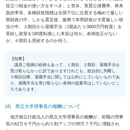
役立つ税金の使い方をすべき」と答弁。実質公債費率、将来
負担率等、各種財政指標は全国下位に位置する極めて厳しい
県財政の中、しかも震災後、復興で本県財政が大変厳しい状
況の中、３期目から退職手当（1期あたり3800万円程度）を
受給し政策を180度転換した本旨は何か。条例改正がない
が、４期目も受給するのか伺う。
【知事】
議員ご指摘の経緯もあって、１期目、２期目、退職手当を
受け取らなかった訳でありますけれども、総合的に判断し、
３期目以降、退職手当に関しては公約にしていないものであ
り、退職手当を受け取らない条例の提案等はしていないとこ
ろであります。
(4) 県立大学理事長の報酬について
地方独立行政法人の県立大学理事長の報酬が、前職の理事
長の62万６千円から約５割アップの99万７千円に増額され