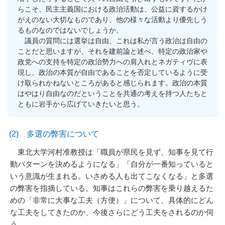
らこそ、民主主義国における政治活動は、公益に資するかけ
がえのない大切なものであり、他の様々な活動より優先しう
るものなのではないでしょうか。
議員の質問には選挙は自由、これは私が言う政治は自由の
ことだと思いますが、それを建前論と述べ、特定の政治家や
政党への支持を特定の政治勢力への肩入れとネガティヴに表
現し、政治の本質が自由であることを否定しているように受
け取られかねないところがあると感じられます。政治の本質
はやはり自由なのだということを共通の考えを持つ人たちと
ともに岩手から広げていきたいと思う。
(2) 多選の弊害について
東北大学河村准教授は「職員が県民を見ず、知事を見て行
動パターンを決めるようになる」「自分が一番知っていると
いう意識が生まれる。いさめる人も出てこなくなる」と多選
の弊害を指摘している。知事はこれらの弊害を乗り越えるた
めの「非常に大事な工夫（方便）」について、具体的にどん
な工夫をしてきたのか、今後さらにどう工夫をされるのか伺
う。