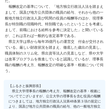
た。
報酬改定の基準について、「地方独立行政法人法を踏まえ
まして、国及び地方公共団体の職員の給与、それから他の一
般地方独立行政法人及び民間の役員の報酬等のほか、現理事
長が特別職の現職時代、特別職であったということを考慮し
まして、前職における給料を参考に決定した」と聞いている
が、これは言わば一般的な改定基準である。
県立大学は県から毎年35億円もの運営交 付金が交付され
ている。厳しい財政状況を踏まえ、徹底した歳出の見直し、
職員体制のスリム化、県出資等法人の見直しなど、県や大学
は改革プログラムを推進していると認識しているが、理事長
職の報酬の考え方、報酬改定の明確な基準・根拠について伺
う。
【ふるさと振興部長】
県立大学理事長の報酬の考え方、報酬改定の基準・根拠に
ついてでございますが、公立大学の理事長を含む役員の報酬
につきましては、地方独立行政法人法第48条第３項の規定に
より、国及び地方公共団体の職員の給与、他の一般地方独立