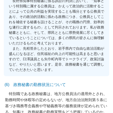
長野県知事特別秘書に係る訴訟の判決において、「知事と
いう特別職に属する公務員は、かえって政治的に活動するこ
とによって公共の利益を実現することも職分とする公務員で
あり、その政治的活動に係わる政務につき、公務員としてこ
れを補佐する秘書を設けることが、その職務の円滑、効率的
な遂行に資するもの」として判示されております。私が政務
秘書とともに、そして、県民とともに県勢発展に尽くしてき
ているということについては、多くの県民の皆さんに御理解
いただけるものと考えております。
また、先程答弁したとおり、岩手県内で自由な政治活動が
盛んになるほど、住民福祉の向上の可能性は高まると思いま
すので、臼澤議員とも矢巾町内等でトークライブ、政策討論
など、やりたいと思います。是非、政務秘書を通じて調整し
ていただきたいと思います。
(6) 政務秘書の勤務状況について
特別職である政務秘書は、地方公務員法の適用外とされ、
勤務時間や休暇等の定めもないが、地方自治法附則第５条に
基づき職務専念義務や守秘義務等の服務規律が定められてい
る。知事は、政務秘書の勤務実態をどう把握しているのか。