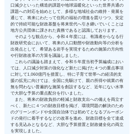
口減少といった構造的課題や地球温暖化といった世界共通の
課題への対応を始めとして、多様な地域社会の維持・発展を
通じて、将来にわたって住民の福祉の増進を図りつつ、安定
的で持続可能な財政基盤を将来世代へ引き継いでいくことは
地方公共団体に課された責務であると認識しております。
そのような観点から、令和４年度には、有識者からなる行
財政研究会において、将来の人口動態や財政動向等の分析を
出発点として、希望ある岩手を実現するための施策の方向性
や行財政改革の方策を議論しました。
これらの議論も踏まえて、令和５年度当初予算編成におい
ては、人口減少対策の強化など新たに掲げた４つの重点事項
に対して1,060億円を措置し、特に子育て世帯への経済的支
援の拡充に向けては、全国に先駆けて、親の所得や就業の有
無を問わない普遍的な施策を創設するなど、近年にない水準
で大胆な予算の重点配分を行いました。
また、将来の財政負担の軽減と財政支出への備えを両立す
べく、新たに４つの財政目標を掲げ、環境問題の解決のため
のグリーンボンドや全国自治体では初めてとなるブルーボン
ドの発行に着手するなどの改革を進め、財政目標を全て達成
する見込みとなるなど、大胆な予算措置と財政健全化の両立
を実現しました。