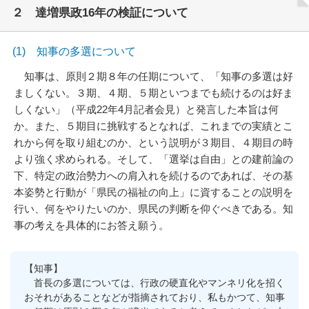
２ 達増県政16年の検証について
(1) 知事の多選について
知事は、原則２期８年の任期について、「知事の多選は好
ましくない。３期、４期、５期といつまでも続けるのは好ま
しくない」（平成22年4月記者会見）と発言した本旨は何
か。また、５期目に挑戦するとなれば、これまでの実績とこ
れから何を取り組むのか、という説明が３期目、４期目の時
より強く求められる。そして、「選挙は自由」との建前論の
下、特定の政治勢力への肩入れを続けるのであれば、その基
本姿勢と行動が「県民の福祉の向上」に資することの説明を
行い、何をやりたいのか、県民の判断を仰ぐべきである。知
事の考えを具体的にお答え願う。
【知事】
首長の多選については、行政の硬直化やマンネリ化を招く
おそれがあることなどが指摘されており、私もかつて、知事