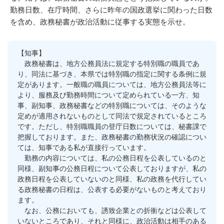
勤務日数、在庁時間、さらに昨年の国政選挙に関わった日数
を含め、政務秘書が政治活動に従事する実態を示せ。
【知事】
政務秘書は、地方公務員法に規定する特別職の職員であ
り、同法に基づき、本県では特別職の指定に関する条例に規
定があります。一般職の職員については、地方公務員法等に
より、服務及び勤務時間について定められている一方、知
事、副知事、政務秘書などの特別職については、そのような
定めが適用されないものとして同法で規定されているところ
です。ただし、特別職職員の登庁日数については、秘書課で
把握しております。また、政務秘書の勤務状況の確認につい
ては、知事である私が直接行っています。
勤務の内容については、私の公務日程を公表しているのと
同様、副知事の公務日程について公表しておりますが、私の
政務日程を公表していないのと同様、私の政務を代行してい
る政務秘書の日程は、公表する必要がないものと考えており
ます。
なお、公務においても、誘致企業との折衝などは公表して
いないところであり、それと同様に、政治活動は相手のある