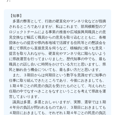
【知事】
多選の弊害として、行政の硬直化やマンネリ化などが指摘
されるところでありますが、私はこれまで、部局横断型のプ
ロジェクトチームによる事業の推進や広域振興局職員との意
見交換など幅広く職員からの意見を取り込むとともに、各種
団体からの提言や県内各地域で活躍する住民等との懇談会を
通じて県民から直接意見を伺うなど、積極的に様々な意見・
提言を取り入れながら、硬直化やマンネリ化に陥らないよう
に県政運営を行ってまいりました。歴代知事の中でも、最も
職員との話し合いに時間をかけている方だと思いますし、県
民と触れ合う機会についても、最も多い方だと思います。
また、３期目からは何期目という数字を意識せずに知事の
仕事に取り組んできたところであり、今後におきましても、
１期４年ごとの民意の負託を受けたものとして、与えられた
任期の中でなすべきことをなすということを考えて県政を運
営してまいります。
議員は多選、多選とおしゃいますが、実際、選挙では１期
４年分の負託が問われるものであり、３期目におきましても
４期目におきましても、それぞれ１期４年ごとの民意の負託