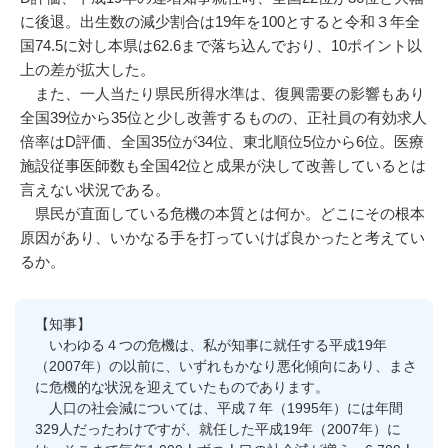
に後退。出生数の減少割合は19年を100とすると令和３年全
国74.5に対し本県は62.6まで落ち込んでおり、10ポイント以
上の差が拡大した。
また、一人当たり県民所得水準は、復興需要の影響もあり
全国39位から35位と少し改善するものの、正社員の有効求人
倍率はD評価、全国35位が34位、東北順位5位から6位。医療
施設従事医師数も全国42位と成果が決して改善しているとは
言えない状況である。
県民が直面している危機の本質とは何か。どこにその根本
原因があり、いかなる手を打っていけば良かったと考えてい
るか。
【知事】
いわゆる４つの危機は、私が知事に就任する平成19年
（2007年）の以前に、いずれもかなり悪化傾向にあり、まさ
に危機的な状況を迎えていたものであります。
人口の社会減については、平成７年（1995年）には年間
329人だったわけですが、就任した平成19年（2007年）に