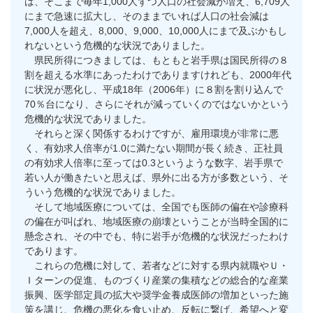
は、そこまで毎年1,000人ずつ人口の社会減が増え、6,709人
にまで急速に拡大し、そのままでいれば人口の社会減は
7,000人を超え、8,000、9,000、10,000人にまで及ぶかもし
れないという危機的な状況でありました。
県民所得につきましては、もともと岩手県は国民所得の８
割を超える水準にあったわけでありますけれども、2000年代
に状況が悪化し、平成18年（2006年）に８割を割り込んで
70％台になり、さらにそれが減っていくのではないかという
危機的な状況でありました。
それらと深く関係するわけですが、雇用環境が非常に悪
く、有効求人倍率が1.0に満たない期間が長く続き、正社員
の有効求人倍率に至っては0.3というような数字、岩手県で
若い人が働きたいと思えば、県外に出る方が多数という、そ
ういう危機的な状況でありました。
そして地域医療については、全国でも医師の偏在や診療科
の偏在が叫ばれ、地域医療の崩壊ということが当時全国的に
懸念され、その中でも、特に岩手が危機的な状況だったわけ
であります。
これらの危機に対して、若者などに対する県内就職やＵ・
Ｉターンの促進、ものづくり産業の集積などの総合的な産業
振興、医学部定員の拡大や奨学金養成医師の増加といった施
策を講じ、危機の悪化を食い止め、反転に繋げ、希望へと変