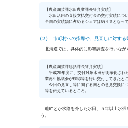
【農産園芸課水田農業課長答弁実績】
水田活用の直接支払交付金の交付実績につい
全国の実績額に占めるシェアは約４％となっ
(２) 市町村への指導や、見直しに対する
北海道では、具体的に影響調査を行いながら
【農産園芸課総括課長答弁実績】
平成29年度に、交付対象水田が明確化され
業再生協議会が確認等を行い交付してきたと
今回の見直し等に関する国との意見交換につ
等を伝えているところ。
畦畔とか水路を外した水田、５年以上水張り
う。