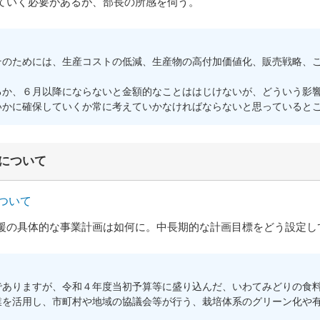
ていく必要があるが、部長の所感を伺う。
のためには、生産コストの低減、生産物の高付加価値化、販売戦略、こ
か、６月以降にならないと金額的なことははじけないが、どういう影響
いかに確保していくか常に考えていかなければならないと思っていると
について
ついて
の具体的な事業計画は如何に。中長期的な計画目標をどう設定し
ありますが、令和４年度当初予算等に盛り込んだ、いわてみどりの食料
業を活用し、市町村や地域の協議会等が行う、栽培体系のグリーン化や