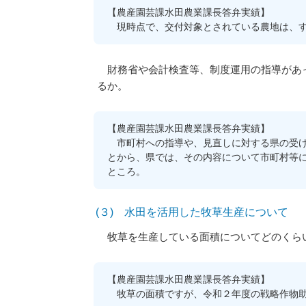
【農産園芸課水田農業課長答弁実績】
現時点で、交付対象とされている農地は、す
財務省や会計検査等、制度運用の指導があっ
るか。
【農産園芸課水田農業課長答弁実績】
市町村への指導や、見直しに対する県の受け
とから、県では、その内容について市町村等
ところ。
(３) 水田を活用した牧草生産について
牧草を生産している面積についてどのくらい
【農産園芸課水田農業課長答弁実績】
牧草の面積ですが、令和２年度の戦略作物助成の