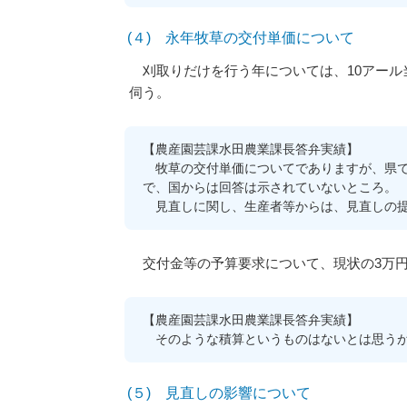
(４) 永年牧草の交付単価について
刈取りだけを行う年については、10アール当
伺う。
【農産園芸課水田農業課長答弁実績】
牧草の交付単価についてでありますが、県で
で、国からは回答は示されていないところ。
見直しに関し、生産者等からは、見直しの提
交付金等の予算要求について、現状の3万円
【農産園芸課水田農業課長答弁実績】
そのような積算というものはないとは思うが
(５) 見直しの影響について