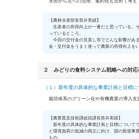
水田から次への活用、集約化も含めて考え
【農林水産部長答弁実績】
生産者の所得向上が一番だと思っている。そ
っているところ。
今回の交付金の見直し等でどんな影響がある
金・交付金をうまく使って農家の所得向上を
２ みどりの食料システム戦略への対応
（１）新年度の具体的な事業計画と目標に
栽培体系のグリーン化や有機農業の導入支援
【農業普及技術課総括課長答弁実績】
新年度の具体的な事業計画と目標についてで
と環境負荷の低減の両立に向け、国の新規事
もの。