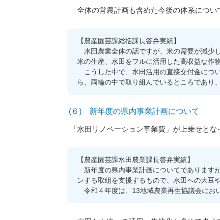
全体の営農計画も含めた今後の体系について
【農産園芸課総括課長答弁実績】
水田農業全体の話ですが、米の需要が減少し
米の生産、水田をフルに活用した高収益な作
こうした中で、水田活用の直接交付金につい
ら、両輪の中で取り組んでいるところであり
(６) 新年度の県内事業計画について
「水田リノベーション事業費」が上乗せとな
【農産園芸課水田農業課長答弁実績】
新年度の県内事業計画についてでありますが
ンする取組を支援するもので、水田への大豆
令和４年度は、13地域農業再生協議会におい