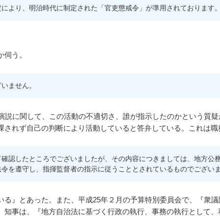
定により、明治時代に制定された「官吏懲戒令」が準用されております
か伺う。
ざいません。
頭演説に関して、この活動の不適切さ、誰が指示したのかという質
課されず自己の判断により活動していると答弁している。これは職
確認したところでございましたが、その内容につきましては、地方公務
法令を遵守し、指揮監督者の指示に従うこととされているものでござい
いる』とあった。また、平成25年２月の予算特別委員会で、『衆
、知事は、『地方自治法に基づく行政の執行、事務の執行として、