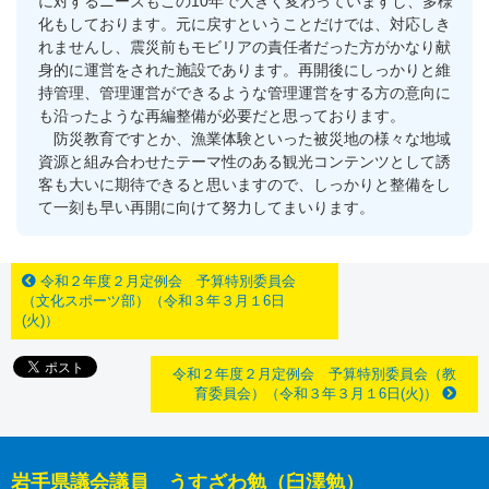
に対するニーズもこの10年で大きく変わっていますし、多様
化もしております。元に戻すということだけでは、対応しき
れませんし、震災前もモビリアの責任者だった方がかなり献
身的に運営をされた施設であります。再開後にしっかりと維
持管理、管理運営ができるような管理運営をする方の意向に
も沿ったような再編整備が必要だと思っております。
防災教育ですとか、漁業体験といった被災地の様々な地域
資源と組み合わせたテーマ性のある観光コンテンツとして誘
客も大いに期待できると思いますので、しっかりと整備をし
て一刻も早い再開に向けて努力してまいります。
令和２年度２月定例会 予算特別委員会
（文化スポーツ部）（令和３年３月１6日
(火)）
令和２年度２月定例会 予算特別委員会（教
育委員会）（令和３年３月１6日(火)）
岩手県議会議員 うすざわ勉（臼澤勉）