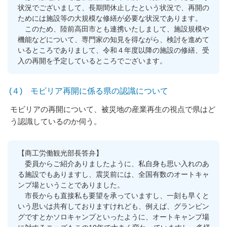
状況でございまして、長期間休止したという状況で、再開の
ためには施設等の大規模な修繕が必要な状況であります。
このため、陸前高田市とも連携いたしまして、施設規模や
機能などについて、専門家の知見を得ながら、検討を進めて
いるところでありまして、令和４年度以降の施設の修繕、受
入の再開を予定しているところでございます。
(４) モビリア再開に係る県の認識について
モビリアの再開について、被災地の産業再生の視点で県はど
う認識しているのか伺う。
【商工労働観光部長答弁】
委員からご紹介ありましたように、私自身も思い入れのあ
る施設でもありますし、震災前には、全国有数のオートキャ
ンプ場ということでありました。
市長からも直接私も要望を承っていますし、一刻も早くと
いう思いは共有しておりますけれども、例えば、グランピン
グですとかソロキャンプといったように、オートキャンプ場