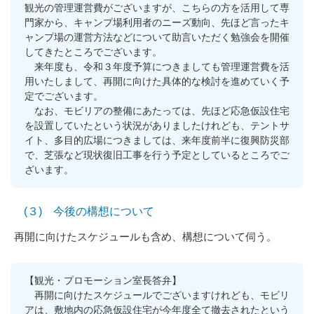
観光の管理運営費がございますが、こちらの方を活用して専
門家から、キャンプ場利用者のニーズ動向、先ほど言ったキ
ャンプ場の運営方法などについて助言いただく勉強会を開催
してきたところでございます。
来年度も、令和３年度予算につきましても管理運営費を活
用いたしまして、再開に向けた具体的な検討を進めていく予
定でございます。
なお、モビリアの整備にあたっては、先ほど応急仮設住宅
を設置していたという状況がありましたけれども、テントサ
イト、多目的広場につきましては、来年度前半に復興防災部
で、芝張など現状復旧工事を行う予定としているところでご
ざいます。
(３) 今後の構想について
再開に向けたスケジュールも含め、構想について伺う。
【観光・プロモーション室長答弁】
再開に向けたスケジュールでございますけれども、モビリ
アは、敷地内の応急仮設住宅が今年度全て撤去されたという