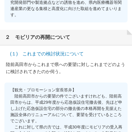
究開発部門や製造拠点などの誘致を進め、県内医療機器等関
連産業の更なる集積と高度化に向けた取組を進めてまいりま
す。
２ モビリアの再開について
(１) これまでの検討状況について
陸前高田市からこれまで県への要望に対しこれまでどのよう
に検討されてきたのか伺う。
【観光・プロモーション室長答弁】
陸前高田市からの要望の件でございますけれども、陸前高
田市からは、平成29年度から応急仮設住宅撤去後、先ほど申
し上げた応急仮設住宅の部分の撤去後の本格再開を見据えた
施設全体のリニューアルについて、要望を受けているところ
でございます。
これに対して県の方では、平成30年度にモビリアの受入再