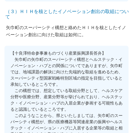
（３）ＨＩＨを核としたイノベーション創出の取組につい
て
矢巾町のスーパーシティ構想と絡めたＨＩＨを核としたイノ
ベーション創出に向けた取組は如何に。
【十良澤特命参事兼ものづくり産業振興課長答弁】
矢巾町の矢巾町のスーパーシティ構想とヘルステック・イ
ノベーション・ハブとの関係についてでありますが、矢巾町
では、地域課題の解決に向けた先端的な取組を進めるため、
スーパーシティ型国家戦略特別区域の指定を目指していると
承知しているところです。
この構想では、想定している取組分野として、ヘルスケア
分野や医療分野、産業分野等が挙げられており、ヘルステッ
ク・イノベーション・ハブの入居企業が参画する可能性もあ
ると認識しているところです。
このようなことから、県といたしましては、矢巾町のスー
パーシティ構想が、県の医療機器等関連産業の振興やヘルス
テック・イノベーション・ハブに入居する企業等の取組と相