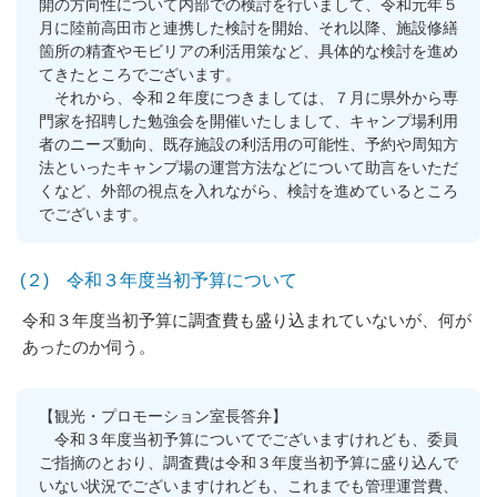
開の方向性について内部での検討を行いまして、令和元年５
月に陸前高田市と連携した検討を開始、それ以降、施設修繕
箇所の精査やモビリアの利活用策など、具体的な検討を進め
てきたところでございます。
それから、令和２年度につきましては、７月に県外から専
門家を招聘した勉強会を開催いたしまして、キャンプ場利用
者のニーズ動向、既存施設の利活用の可能性、予約や周知方
法といったキャンプ場の運営方法などについて助言をいただ
くなど、外部の視点を入れながら、検討を進めているところ
でございます。
(２) 令和３年度当初予算について
令和３年度当初予算に調査費も盛り込まれていないが、何が
あったのか伺う。
【観光・プロモーション室長答弁】
令和３年度当初予算についてでございますけれども、委員
ご指摘のとおり、調査費は令和３年度当初予算に盛り込んで
いない状況でございますけれども、これまでも管理運営費、