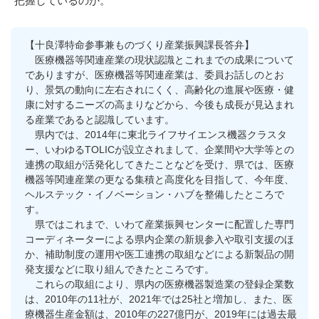
把握しているのか。
【十良澤特命参事兼ものづくり産業振興課長答弁】
医療機器等関連産業の現状認識とこれまでの成果について
でありますが、医療機器等関連産業は、委員お話しのとお
り、景気の動向に左右されにくく、高齢化の進展や医療・健
康に対するニーズの高まりなどから、今後も成長が見込まれ
る産業であると認識しています。
県内では、2014年に東北ライフサイエンス機器クラスタ
ー、いわゆるTOLICが設立されまして、企業間や大学等との
連携の取組が活発化してきたことなどを受け、県では、医療
機器等関連産業の更なる集積と高度化を目指して、今年度、
ヘルステック・イノベーション・ハブを整備したところで
す。
県ではこれまで、いわて産業振興センターに配置した専門
コーディネーターによる県内企業の新規参入や取引支援のほ
か、補助制度の運用や医工連携の取組などによる新製品の開
発支援などに取り組んできたところです。
これらの取組により、県内の医療機器製造業の登録企業数
は、2010年の11社が、2021年では25社と増加し、また、医
療機器生産金額は、2010年の227億円が、2019年には過去最