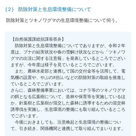
(２) 防除対策と生息環境整備について
防除対策とツキノワグマの生息環境整備について伺う。
【自然保護課総括課長答弁】
防除対策と生息環境整備についてでありますが、令和２年
度は、ブナの結実状況や春の雪解け状況などから「ツキノワ
グマの出没に関する注意報」を発表しているところでござい
ますが、今年度は様子を見ているところでございます。
また、農林水産部と連携して国の交付金等を活用して、電
気柵の設置や、やぶの刈払いなどの防除対策の取組を推進し
ているところでございます。
さらに、森林整備事業においては、コナラ等のツキノワグマ
の餌となる広葉樹について、造林や保育等を実施しているほ
か、針葉樹と広葉樹が混交した森林に誘導するための混交林
誘導伐を実施し、生息環境の整備にも取り組んでいるところ
でございます。
今後におきましても、注意喚起と生息環境の整備につい
て、引き続き、関係機関と連携して取り組んでまいります。