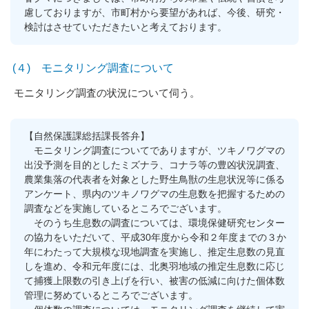
慮しておりますが、市町村から要望があれば、今後、研究・
検討はさせていただきたいと考えております。
(４) モニタリング調査について
モニタリング調査の状況について伺う。
【自然保護課総括課長答弁】
モニタリング調査についてでありますが、ツキノワグマの
出没予測を目的としたミズナラ、コナラ等の豊凶状況調査、
農業集落の代表者を対象とした野生鳥獣の生息状況等に係る
アンケート、県内のツキノワグマの生息数を把握するための
調査などを実施しているところでございます。
そのうち生息数の調査については、環境保健研究センター
の協力をいただいて、平成30年度から令和２年度までの３か
年にわたって大規模な現地調査を実施し、推定生息数の見直
しを進め、令和元年度には、北奥羽地域の推定生息数に応じ
て捕獲上限数の引き上げを行い、被害の低減に向けた個体数
管理に努めているところでございます。