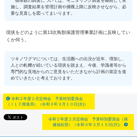
個体数の調査については、モニタリング調査を継続して実
施し、調査結果を管理計画や捕獲上限に反映させながら、必
要な見直しを図ってまいります。
現状をどのように第13次鳥獣保護管理事業計画に反映してい
くか伺う。
ツキノワグマについては、生活圏への出没が近年、増加し、
人との軋轢が続いている現状を踏まえ、今後、学識者等から
専門的な見地からのご意見をいただきながら計画の策定を進
めていきたいと考えております。
令和２年度２月定例会 予算特別委員会
（ＩＬＣ推進局）（令和３年３月１０日(水)）
令和２年度２月定例会 予算特別委員会（保
健福祉部）（令和３年３月１５日(月)）