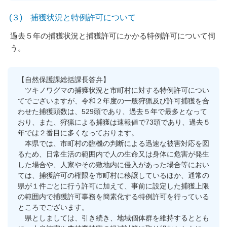
(３) 捕獲状況と特例許可について
過去５年の捕獲状況と捕獲許可にかかる特例許可について伺
う。
【自然保護課総括課長答弁】
ツキノワグマの捕獲状況と市町村に対する特例許可につい
てでございますが、令和２年度の一般狩猟及び許可捕獲を合
わせた捕獲頭数は、529頭であり、過去５年で最多となって
おり、また、狩猟による捕獲は速報値で73頭であり、過去５
年では２番目に多くなっております。
本県では、市町村の臨機の判断による迅速な被害対応を図
るため、日常生活の範囲内で人の生命又は身体に危害が発生
した場合や、人家やその敷地内に侵入があった場合等におい
ては、捕獲許可の権限を市町村に移譲しているほか、通常の
県が１件ごとに行う許可に加えて、事前に設定した捕獲上限
の範囲内で捕獲許可事務を簡素化する特例許可を行っている
ところでございます。
県としましては、引き続き、地域個体群を維持するととも