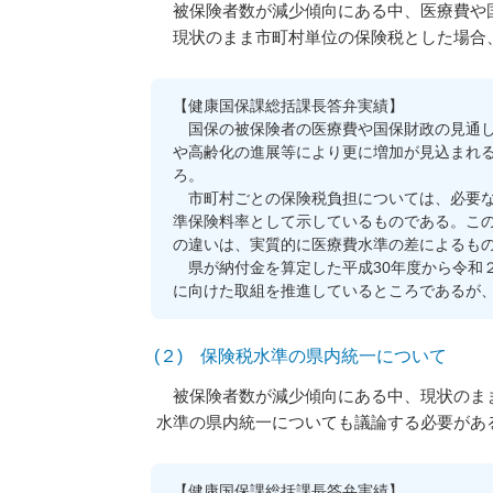
被保険者数が減少傾向にある中、医療費や
現状のまま市町村単位の保険税とした場合
【健康国保課総括課長答弁実績】
国保の被保険者の医療費や国保財政の見通し
や高齢化の進展等により更に増加が見込まれ
ろ。
市町村ごとの保険税負担については、必要な
準保険料率として示しているものである。こ
の違いは、実質的に医療費水準の差によるも
県が納付金を算定した平成30年度から令和２
に向けた取組を推進しているところであるが
(２) 保険税水準の県内統一について
被保険者数が減少傾向にある中、現状のまま
水準の県内統一についても議論する必要があ
【健康国保課総括課長答弁実績】