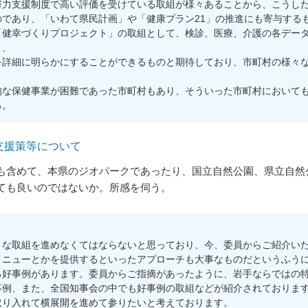
力支援制度で高い評価を受けている取組が様々あることから、こうした
であり、「いわて県民計画」や「健康プラン21」の推進にも寄与する
健幸づくりプロジェクト」の取組として、検診、医療、介護の各データ
り、
を詳細に明らかにすることができるものと期待しており、市町村の様々
な保健事業が困難であった市町村もあり、そういった市町村においても
る。
支援策等について
も含めて、本県のジオパークであったり、国立自然公園、県立自然
ても良いのではないか。所感を伺う。
な取組を進めなくてはならないと思っており、今、委員からご紹介いた
メニューとかを提供するといったアプローチも大事なものだというふう
好事例があります。委員からご指摘があったように、岩手ならではの特
事例、また、全国知事会の中でも好事例の取組などが紹介されておりま
取り入れて横展開を進めて参りたいと考えております。