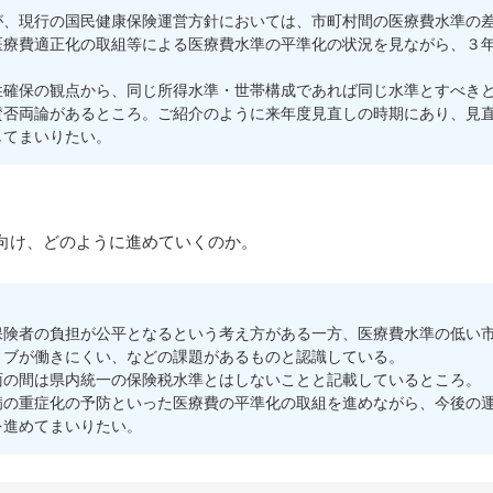
、現行の国民健康保険運営方針においては、市町村間の医療費水準の差
医療費適正化の取組等による医療費水準の平準化の状況を見ながら、３
確保の観点から、同じ所得水準・世帯構成であれば同じ水準とすべきと
賛否両論があるところ。ご紹介のように来年度見直しの時期にあり、見
してまいりたい。
向け、どのように進めていくのか。
険者の負担が公平となるという考え方がある一方、医療費水準の低い市
ィブが働きにくい、などの課題があるものと認識している。
の間は県内統一の保険税水準とはしないことと記載しているところ。
の重症化の予防といった医療費の平準化の取組を進めながら、今後の運
を進めてまいりたい。