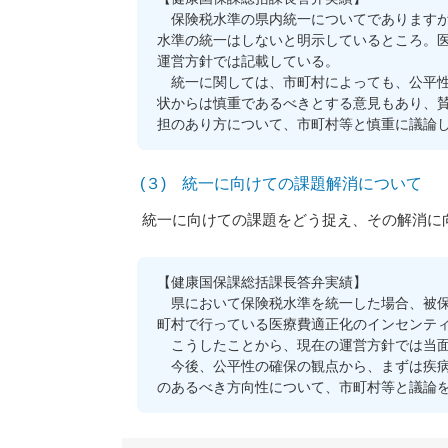
保険税水準の県内統一についてでありますが
水準の統一はしないと明示しているところ。
運営方針では記載している。
統一に関しては、市町村によっても、公平性
状からは慎重であるべきとする意見もあり、
担のあり方について、市町村等と慎重に議論
(３) 統一に向けての課題解消について
統一に向けての課題をどう捉え、その解消に
【健康国保課総括課長答弁実績】
県において保険税水準を統一した場合、被保
町村で行っている医療費適正化のインセンテ
こうしたことから、現在の運営方針では当面
今後、公平性の確保の観点から、まずは疾病
のあるべき方向性について、市町村等と議論