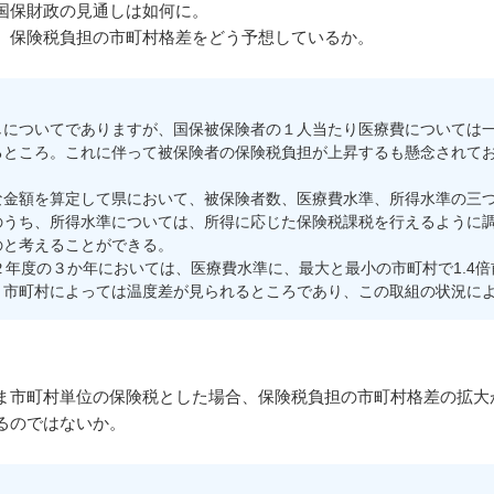
国保財政の見通しは如何に。
、保険税負担の市町村格差をどう予想しているか。
についてでありますが、国保被保険者の１人当たり医療費については一
るところ。これに伴って被保険者の保険税負担が上昇するも懸念されて
金額を算定して県において、被保険者数、医療費水準、所得水準の三つ
のうち、所得水準については、所得に応じた保険税課税を行えるように
のと考えることができる。
年度の３か年においては、医療費水準に、最大と最小の市町村で1.4
、市町村によっては温度差が見られるところであり、この取組の状況に
市町村単位の保険税とした場合、保険税負担の市町村格差の拡大
るのではないか。