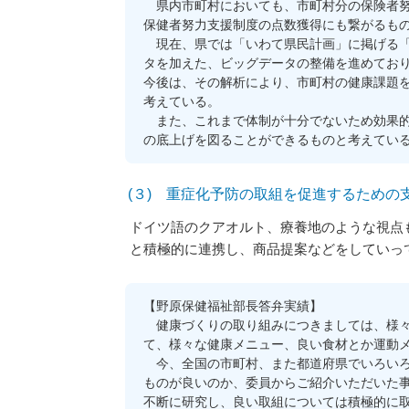
県内市町村においても、市町村分の保険者努
保健者努力支援制度の点数獲得にも繋がるもの
現在、県では「いわて県民計画」に掲げる「
タを加えた、ビッグデータの整備を進めてお
今後は、その解析により、市町村の健康課題
考えている。
また、これまで体制が十分でないため効果的
の底上げを図ることができるものと考えてい
(３) 重症化予防の取組を促進するための
ドイツ語のクアオルト、療養地のような視点
と積極的に連携し、商品提案などをしていっ
【野原保健福祉部長答弁実績】
健康づくりの取り組みにつきましては、様々
て、様々な健康メニュー、良い食材とか運動
今、全国の市町村、また都道府県でいろいろ
ものが良いのか、委員からご紹介いただいた
不断に研究し、良い取組については積極的に