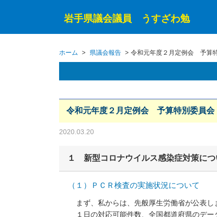
岩手県議会議員 うすざわ勉
ホーム
>
県議会報告
> 令和元年度２月定例会 予算特
令和元年度２月定例会 予算特別委員会（
2020.03.20
１ 新型コロナウイルス感染症対策につ
（１）ＰＣＲ検査の実施状況について
まず、私からは、先般厚生労働省が公表し
１日の対応可能件数、全国都道府県のデータ