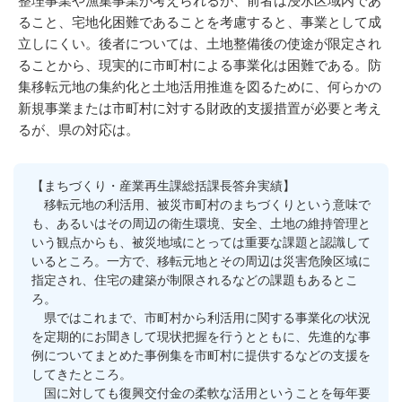
整理事業や漁集事業が考えられるが、前者は浸水区域内であ
ること、宅地化困難であることを考慮すると、事業として成
立しにくい。後者については、土地整備後の使途が限定され
ることから、現実的に市町村による事業化は困難である。防
集移転元地の集約化と土地活用推進を図るために、何らかの
新規事業または市町村に対する財政的支援措置が必要と考え
るが、県の対応は。
【まちづくり・産業再生課総括課長答弁実績】
移転元地の利活用、被災市町村のまちづくりという意味で
も、あるいはその周辺の衛生環境、安全、土地の維持管理と
いう観点からも、被災地域にとっては重要な課題と認識して
いるところ。一方で、移転元地とその周辺は災害危険区域に
指定され、住宅の建築が制限されるなどの課題もあるとこ
ろ。
県ではこれまで、市町村から利活用に関する事業化の状況
を定期的にお聞きして現状把握を行うとともに、先進的な事
例についてまとめた事例集を市町村に提供するなどの支援を
してきたところ。
国に対しても復興交付金の柔軟な活用ということを毎年要