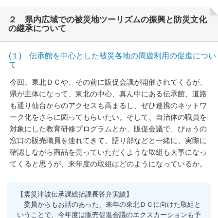
２ 県内広域での被災地ツーリズムの振興と防災文化
の継承について
(１) 伝承館を中心とした被災各地の周遊利用の促進につい
て
今回、東北ＤＣや、その前に販促会議が開催されてくるが、
県が主体になって、東北の中心、真ん中にある伝承館、道路
も通り仙台からのアクセスも高まるし、ぜひ連携のネットワ
ーク化をさらに図ってもらいたい。そして、自治体の職員を
対象にした教育研修プログラムとか、販促会議で、びゅうの
窓口の販売職員を連れてきて、語り部などと一緒に、実際に
確認しながら商品を売っていただくような取組も大事になっ
てくると思うが、来年度の取組はどのようになっているか。
【震災津波伝承課総括課長答弁実績】
委員からもお話のあった、来年の東北ＤＣに向けた取組と
いうことで、今年度は販売促進会議のエクスカーションも予