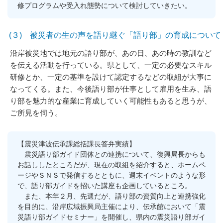
修プログラムや受入れ態勢について検討していきたい。
(３) 被災者の生の声を語り継ぐ「語り部」の育成について
沿岸被災地では地元の語り部が、あの日、あの時の教訓など
を伝える活動を行っている。県として、一定の必要なスキル
研修とか、一定の基準を設けて認定するなどの取組が大事に
なってくる。また、今後語り部が仕事として雇用を生み、語
り部を魅力的な産業に育成していく可能性もあると思うが、
ご所見を伺う。
【震災津波伝承課総括課長答弁実績】
震災語り部ガイド団体との連携について、復興局長からも
お話ししたところだが、現在の取組を紹介すると、ホームペ
ージやＳＮＳで発信するとともに、週末イベントのような形
で、語り部ガイドを招いた講座も企画しているところ。
また、本年２月、先週だが、語り部の資質向上と連携強化
を目的に、沿岸広域振興局主催により、伝承館において「震
災語り部ガイドセミナー」を開催し、県内の震災語り部ガイ