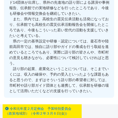
ド14団体が出席し、県外の先進地の語り部による講演や事例
報告、伝承館での実地研修などを行ったところであり、今後
も研修会や情報交換会を継続していきたい。
また、県内では、高校生の震災伝承活動も活発になってお
り、伝承館でも高校生の震災伝承活動報告会を開催したとこ
ろであり、今後もこういった若い世代の活動を支援していき
たいと考えている。
県の一定の基準設定や研修・認定については、釜石市や陸
前高田市では、独自に語り部やガイドの養成を行う取組を進
めているところでもあり、実際に語り部の皆さんや、市町村
の意見も聴きながら、必要性について検討していければと思
う。
語り部の起業、産業化ということについては、そこまでい
くには、収入の確保や、予約の受入といったような課題もあ
ると思うので、まずはそういう語り部の希望者に対しては、
市町村や語り部ガイド団体とも連携して、伝承館を研修の場
として活用いただくなどの支援を行っていきたい。
令和元年度２月定例会 予算特別委員会
（政策地域部）（令和２年３月６日(金)）