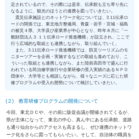
定されているので、その際には是非、伝承館も立ち寄り先に
なるように、観光のほうとの連携を図っていきたい。
震災伝承施設とのネットワーク化については、3.11伝承ロ
ードの関係では、東北地方整備局、青森・岩手・宮城・福島
の被災４県、大学及び産業界が中心となり、昨年８月に「一
般財団法人３.１１伝承ロード推進機構」が設立され、ここで
行う広域的な取組とも連携しながら、取り組んでいく。
また、3.11伝承ロード推進機構では、防災ツーリズムのモ
ニターツアーを企画・実施するなどの取組も進めており、こ
ういった取組とも連携しながら、また陸前高田市で盛んに行
われている民泊修学旅行や企業研修の受入実績のあるＮＰＯ
団体や、大学等とも相談しながら、様々なニーズに応じた研
修プログラムや受入れ態勢について検討していきたい。
(２) 教育研修プログラムの開発について
今回、東北ＤＣや、その前に販促会議が開催されてくるが、
県が主体になって、東北の中心、真ん中にある伝承館、道路
も通り仙台からのアクセスも高まるし、ぜひ連携のネットワ
ーク化をさらに図ってもらいたい。そして、自治体の職員を