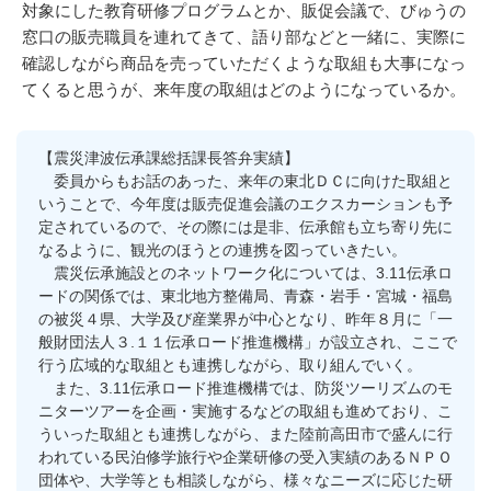
対象にした教育研修プログラムとか、販促会議で、びゅうの
窓口の販売職員を連れてきて、語り部などと一緒に、実際に
確認しながら商品を売っていただくような取組も大事になっ
てくると思うが、来年度の取組はどのようになっているか。
【震災津波伝承課総括課長答弁実績】
委員からもお話のあった、来年の東北ＤＣに向けた取組と
いうことで、今年度は販売促進会議のエクスカーションも予
定されているので、その際には是非、伝承館も立ち寄り先に
なるように、観光のほうとの連携を図っていきたい。
震災伝承施設とのネットワーク化については、3.11伝承ロ
ードの関係では、東北地方整備局、青森・岩手・宮城・福島
の被災４県、大学及び産業界が中心となり、昨年８月に「一
般財団法人３.１１伝承ロード推進機構」が設立され、ここで
行う広域的な取組とも連携しながら、取り組んでいく。
また、3.11伝承ロード推進機構では、防災ツーリズムのモ
ニターツアーを企画・実施するなどの取組も進めており、こ
ういった取組とも連携しながら、また陸前高田市で盛んに行
われている民泊修学旅行や企業研修の受入実績のあるＮＰＯ
団体や、大学等とも相談しながら、様々なニーズに応じた研