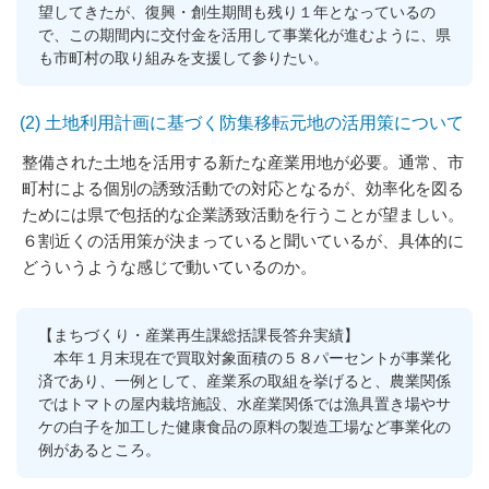
望してきたが、復興・創生期間も残り１年となっているの
で、この期間内に交付金を活用して事業化が進むように、県
も市町村の取り組みを支援して参りたい。
(2) 土地利用計画に基づく防集移転元地の活用策について
整備された土地を活用する新たな産業用地が必要。通常、市
町村による個別の誘致活動での対応となるが、効率化を図る
ためには県で包括的な企業誘致活動を行うことが望ましい。
６割近くの活用策が決まっていると聞いているが、具体的に
どういうような感じで動いているのか。
【まちづくり・産業再生課総括課長答弁実績】
本年１月末現在で買取対象面積の５８パーセントが事業化
済であり、一例として、産業系の取組を挙げると、農業関係
ではトマトの屋内栽培施設、水産業関係では漁具置き場やサ
ケの白子を加工した健康食品の原料の製造工場など事業化の
例があるところ。