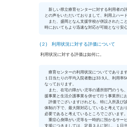
新しい県立療育センターに対する利用者の評
との声をいただいておりまして、利用上ハー
また、盛岡となん支援学校が併設されたこと
時においてもより迅速な対応が可能となり安
(２) 利用状況に対する評価について
利用状況に対する評価は如何に。
療育センターの利用状況についてであります
１日当たりの平均入院者数は33.9人、利用率
なっております。
また、在宅の障がい児等の通所部門のうち、医
援事業と生活介護事業を併せて行う事業所におき
評価でございますけれども、特に入所及び診
体制の下で、最大限対応していると考えてお
必要であると考えているところでございます
重症心身障がい児等を一時的に預かるサービス
支援につきましては、定員３人に対し、１日当た