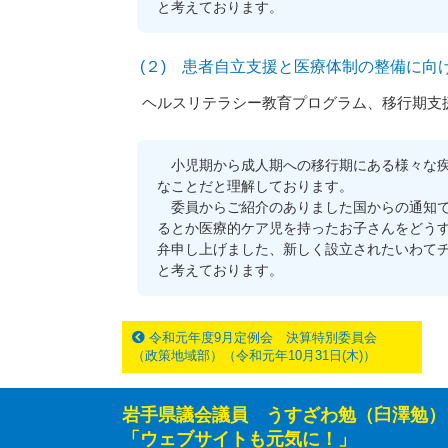
と考えております。
(２) 患者自立支援と医療体制の整備に向
ヘルスリテラシー教育プログラム、移行期支
小児期から成人期への移行期にある様々な疾
なことだと理解しております。
委員からご紹介のありました国からの通知で
るとか医療的ケア児を持ったお子さんをどう
弁申し上げました、新しく設立されたいわて
と考えております。
令和元年度9月定例会 決算特別委員会
（政策地域部）（令和元年10月31日(木)）
岩手県議会議員 うすざわ勉（臼澤勉）
「ウェブサイトも元気に！」