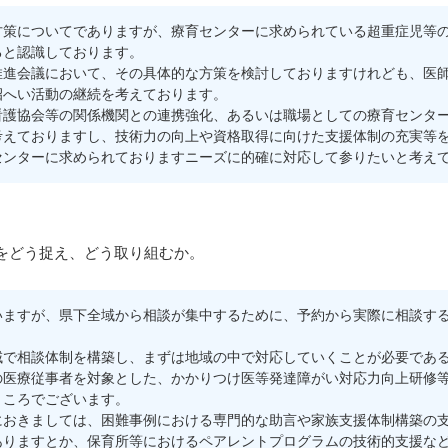
策についてでありますが、療育センターに求められている超重症児等の
ると認識しております。
進会議において、その具体的な方策を検討しておりますけれども、医師
招へい活動の継続を考えております。
護協会等の関係機関との連携強化、あるいは職場としての療育センター
考えておりますし、技術力の向上や資格取得に向けた支援体制の充実等
センターに求められておりますニーズに的確に対応して参りたいと考え
をどう捉え、どう取り組むか。
ますが、県下全域から相談が集中するために、予約から実際に相談する
で相談体制を構築し、まずは地域の中で対応していくことが必要である
の医療従事者を対象とした、かかりつけ医等発達障がい対応力向上研修
ところでございます。
おきましては、困難事例における専門的な助言や家族支援体制構築の支
ありますとか、保育所等におけるペアレントプログラムの技術的支援な