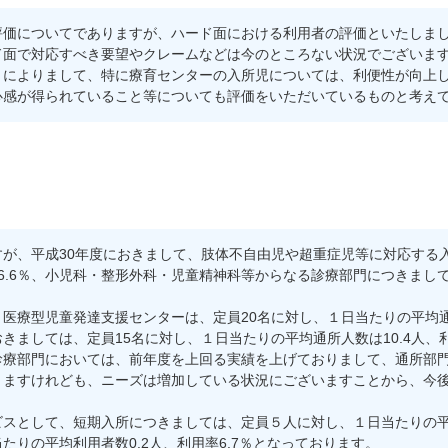
価についてでありますが、ハード面における利用者の評価といたしまし
ド面で対応すべき要望やクレームなどは今のところない状況でございま
によりまして、特に療育センターの入所児については、利便性が向上し
心感が得られていること等についても評価をいただいているものと考え
が、平成30年度におきまして、肢体不自由児や超重症児等に対応する入
56.6％、小児科・整形外科・児童精神科等からなる診療部門につきまして
療型児童発達支援センターは、定員20名に対し、１日当たりの平均通所人
ましては、定員15名に対し、１日当たりの平均通所人数は10.4人、利
療部門においては、前年度を上回る実績を上げておりまして、通所部門
りますけれども、ニーズは増加している状況にございますことから、今
。
として、短期入所につきましては、定員５人に対し、１日当たりの平均入
りの平均利用者数0.2人、利用率6.7％となっております。