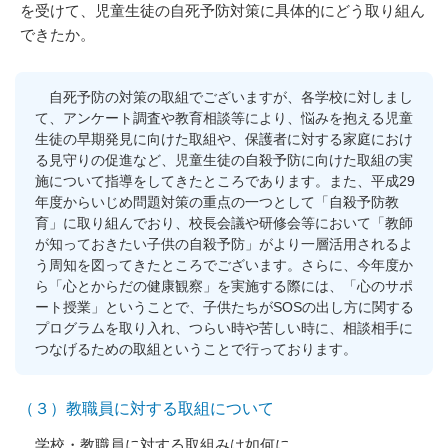
を受けて、児童生徒の自死予防対策に具体的にどう取り組ん
できたか。
自死予防の対策の取組でございますが、各学校に対しまし
て、アンケート調査や教育相談等により、悩みを抱える児童
生徒の早期発見に向けた取組や、保護者に対する家庭におけ
る見守りの促進など、児童生徒の自殺予防に向けた取組の実
施について指導をしてきたところであります。また、平成29
年度からいじめ問題対策の重点の一つとして「自殺予防教
育」に取り組んでおり、校長会議や研修会等において「教師
が知っておきたい子供の自殺予防」がより一層活用されるよ
う周知を図ってきたところでございます。さらに、今年度か
ら「心とからだの健康観察」を実施する際には、「心のサポ
ート授業」ということで、子供たちがSOSの出し方に関する
プログラムを取り入れ、つらい時や苦しい時に、相談相手に
つなげるための取組ということで行っております。
（３）教職員に対する取組について
学校・教職員に対する取組みは如何に。