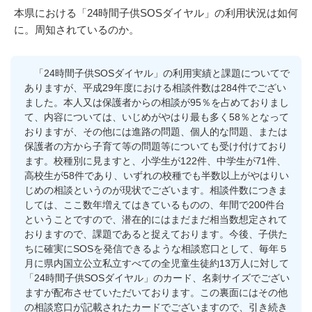
本県における「24時間子供SOSダイヤル」の利用状況は如何
に。周知されているのか。
「24時間子供SOSダイヤル」の利用実績と課題についてで
ありますが、平成29年度における相談件数は284件でござい
ました。本人又は保護者からの相談が95％を占めておりまし
て、内容については、いじめがやはり最も多く58％となって
おりますが、その他には進路の問題、個人的な問題、または
保護者の方から子育て等の問題等についても受け付けており
ます。校種別に見ますと、小学生が122件、中学生が71件、
高校生が58件であり、いずれの校種でも半数以上がやはりい
じめの相談というのが現状でございます。相談件数につきま
しては、ここ数年増えてはきているものの、年間で200件台
ということですので、潜在的にはまだまだ相当数想定されて
おりますので、課題であると捉えております。今後、子供た
ちに確実にSOSを発信できるような相談窓口として、毎年５
月に県内国立公立私立すべての全児童生徒約13万人に対して
「24時間子供SOSダイヤル」のカード、名刺サイズでござい
ますが配布させていただいております。この裏面にはその他
の相談窓口が記載されたカードでございますので、引き続き