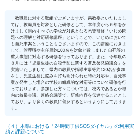
教職員に対する取組でございますが、県教委といたしまし
ては、教職員を対象とした研修として、本年度から６年をか
けまして県内すべての学校が対象となる悉皆研修「いじめ問
題への理解と対応研修講座」ということで、いじめにおいて
も自死事案ということもございますので、この講座におきま
して、管理職や主任層約100名を対象と致しました自死等の
重大事態に対応する研修を行っております。また、今年度の
８月には「児童生徒の自殺予防に関する普及啓発協議会」を
実施いたしまして、県内の教員や指導主事等約130名が参加
をし、児童生徒に悩みを打ち明けられた時の対応や、自死事
案が発生した場合の学校の組織的な対応等について研修を行
っております。参加した方々については、校内であるとか域
内の校長会議、連絡会議等で、研修内容を伝達することとし
ており、より多くの教員に普及するというようにしておりま
す。
（４）本県における「24時間子供SOSダイヤル」の利用実
績と課題について