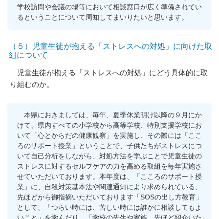
学校訪問や会議の場等において相談窓口が広く準備されてい
るということについて周知してまいりたいと思います。
（５）児童生徒が抱える「ストレスへの対処」に向けた取
組について
児童生徒が抱える「ストレスへの対処」にどう具体的に取
り組むのか。
本県におきましては、毎年、夏季休業明け以降の９月にか
けて、県内すべての小学校から高等学校、特別支援学校にお
いて「心とからだの健康観察」を実施し、その際には「ここ
ろのサポート授業」ということで、子供たちがストレスにつ
いて自己分析をしながら、対処方法を学ぶことで児童生徒の
ストレスに対するセルフケアの力を高める取組を毎年実施さ
せていただいております。本年度は、「こころのサポート授
業」に、自殺対策基本法や関連通知により求められている、
先ほどから御指摘いただいております「SOSの出し方教育」
として、「つらい時には、苦しい時には誰かに相談してもよ
いこと」を学んだり、「学校の先生や家族、先ほど紹介いた