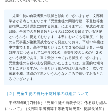
認識しているか伺いたい。
児童生徒の自殺者数の現状と傾向でございますが、文部科
学省が公表しております「児童生徒の問題行動・不登校等生
徒指導上の諸課題に関する調査」によりますと、平成25年度
以降、全国での自殺者数というのは200名を超えている状況
というふうに捉えております。本県においても毎年度、生徒
の自死事案が複数回残念ながら発生しており、平成27年度は
中学生で１名、高等学校ということで２名の合計３名、平成
28年度につきましては中学校1名、高等学校の１名の計２名
という状況であり、重く受け止めておる状況でございます。
児童生徒の自殺の主な要因といたしましては、全国的な傾向
でもございますが、不明という形がやはり最も多く、次いで
家庭不和、進路の問題というふうなところで続いておるとこ
ろでございます。
（２）児童生徒の自死予防対策の取組について
平成29年6月7日付け「児童生徒の自殺予防に係る取り組み
について」（文部科学省初等中等教育局児童生徒課長通知）