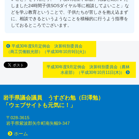
しました24時間子供SOSダイヤル等に相談してよいこと」な
どを学ぶ教育ということで、子供たちが苦しさを抱え込まず
に、相談できるというようなことを積極的に行うよう指導を
しておるところでございます。
平成30年度9月定例会 決算特別委員会
（商工労働観光部）（平成30年10月9日(火)）
平成30年度9月定例会 決算特別委員会（農林
水産部）（平成30年10月11日(木)）
岩手県議会議員 うすざわ勉（臼澤勉）
「ウェブサイトも元気に！」
〒028-3615
岩手県紫波郡矢巾町南矢幅9-347
ホーム