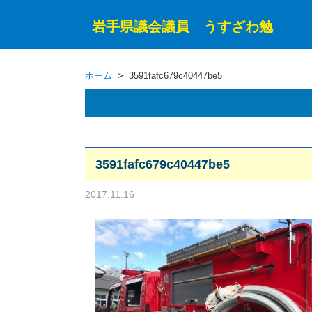
岩手県議会議員 うすざわ勉
ホーム
> 3591fafc679c40447be5
3591fafc679c40447be5
2017.11.16