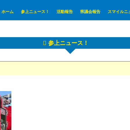
ホーム
参上ニュース！
活動報告
県議会報告
スマイルニ
参上ニュース！