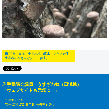
関東、東海、東北地域の原木しいたけ若手
生産者の皆さんが矢巾に参上。
岩手県議会議員 うすざわ勉（臼澤勉）
「ウェブサイトも元気に！」
〒028-3615
岩手県紫波郡矢巾町南矢幅9-347