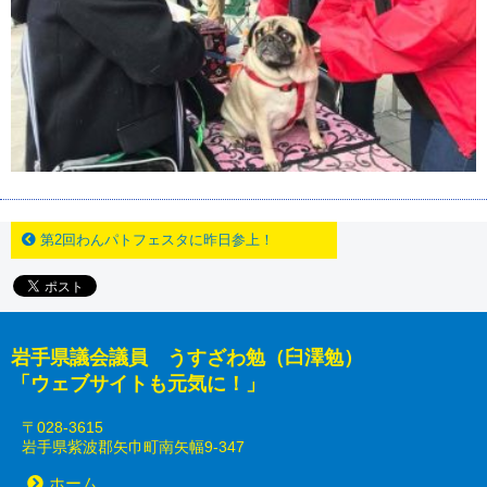
第2回わんパトフェスタに昨日参上！
岩手県議会議員 うすざわ勉（臼澤勉）
「ウェブサイトも元気に！」
〒028-3615
岩手県紫波郡矢巾町南矢幅9-347
ホーム