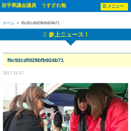
岩手県議会議員 うすざわ勉
メニュー
ホーム
> f6c92cdfd29bfb924b71
参上ニュース！
f6c92cdfd29bfb924b71
2017.11.07