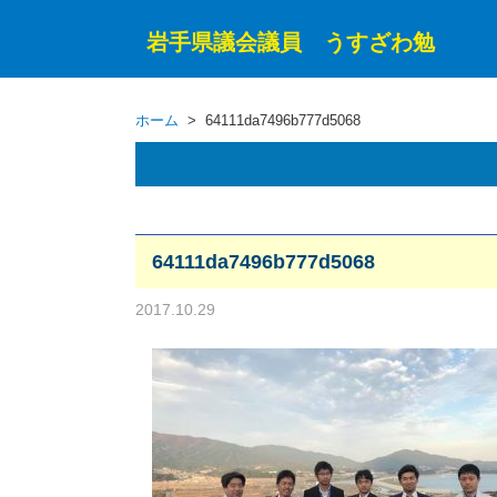
岩手県議会議員 うすざわ勉
ホーム
> 64111da7496b777d5068
64111da7496b777d5068
2017.10.29