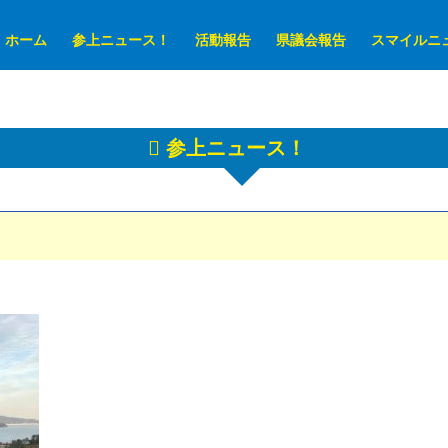
ホーム
参上ニュース！
活動報告
県議会報告
スマイルニ
参上ニュース！