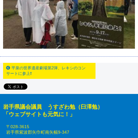
平泉の世界遺産劇場第2弾、レキシのコン
サートに参上❗️
岩手県議会議員 うすざわ勉（臼澤勉）
「ウェブサイトも元気に！」
〒028-3615
岩手県紫波郡矢巾町南矢幅9-347