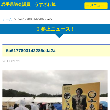
岩手県議会議員 うすざわ勉
メニュー
ホーム
> 5a6177803142286cda2a
参上ニュース！
5a6177803142286cda2a
2017.09.21