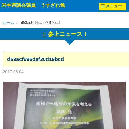
岩手県議会議員 うすざわ勉
メニュー
ホーム
> d53acf696daf30d19bcd
参上ニュース！
d53acf696daf30d19bcd
2017.08.04