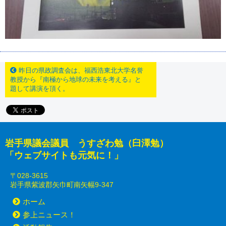
昨日の県政調査会は、福西浩東北大学名誉
教授から『南極から地球の未来を考える』と
題して講演を頂く。
岩手県議会議員 うすざわ勉（臼澤勉）
「ウェブサイトも元気に！」
〒028-3615
岩手県紫波郡矢巾町南矢幅9-347
ホーム
参上ニュース！