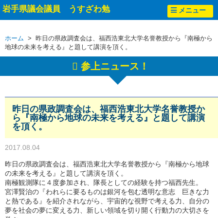
岩手県議会議員 うすざわ勉
メニュー
ホーム
> 昨日の県政調査会は、福西浩東北大学名誉教授から『南極から
地球の未来を考える』と題して講演を頂く。
参上ニュース！
昨日の県政調査会は、福西浩東北大学名誉教授か
ら『南極から地球の未来を考える』と題して講演
を頂く。
2017.08.04
昨日の県政調査会は、福西浩東北大学名誉教授から『南極から地球
の未来を考える』と題して講演を頂く。
南極観測隊に４度参加され、隊長としての経験を持つ福西先生。
宮澤賢治の『われらに要るものは銀河を包む透明な意志 巨きな力
と熱である』を紹介されながら、宇宙的な視野で考える力、自分の
夢を社会の夢に変える力、新しい領域を切り開く行動力の大切さを