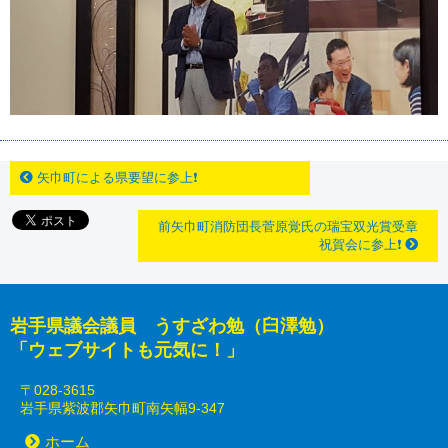
矢巾町による県要望に参上❗
前矢巾町消防団長菅原覚氏の瑞宝双光賞受章
祝賀会に参上❗
岩手県議会議員 うすざわ勉（臼澤勉）
「ウェブサイトも元気に！」
〒028-3615
岩手県紫波郡矢巾町南矢幅9-347
ホーム