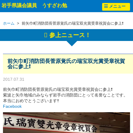
岩手県議会議員 うすざわ勉
メニュー
ホーム
> 前矢巾町消防団長菅原覚氏の瑞宝双光賞受章祝賀会に参上❗
参上ニュース！
前矢巾町消防団長菅原覚氏の瑞宝双光賞受章祝賀
会に参上❗
2017.07.31
前矢巾町消防団長菅原覚氏の瑞宝双光賞受章祝賀会に参上❗
紫波と矢巾地域のみならず岩手の消防団にとって名誉なことです。
本当におめでとうございます‼
Facebook