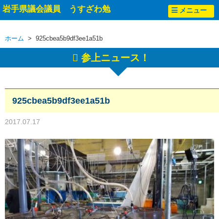
岩手県議会議員 うすざわ勉
メニュー
ホーム
> 925cbea5b9df3ee1a51b
参上ニュース！
925cbea5b9df3ee1a51b
2017.07.17