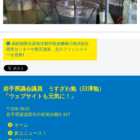
函館国際水産海洋都市推進機構の海洋総合
研究センターや熊石漁港、北斗フィッシャリ
ーを視察❗
岩手県議会議員 うすざわ勉（臼澤勉）
「ウェブサイトも元気に！」
〒028-3615
岩手県紫波郡矢巾町南矢幅9-347
ホーム
参上ニュース！