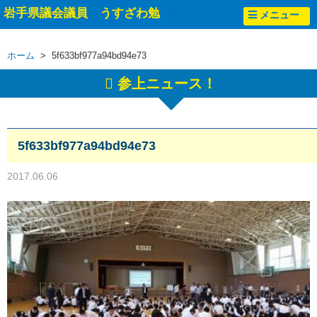
岩手県議会議員 うすざわ勉
メニュー
ホーム
> 5f633bf977a94bd94e73
参上ニュース！
5f633bf977a94bd94e73
2017.06.06