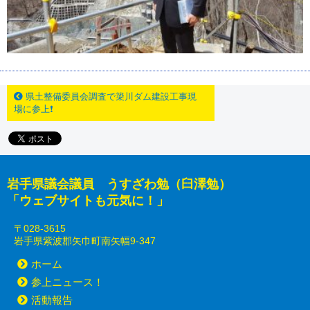
県土整備委員会調査で簗川ダム建設工事現
場に参上❗
岩手県議会議員 うすざわ勉（臼澤勉）
「ウェブサイトも元気に！」
〒028-3615
岩手県紫波郡矢巾町南矢幅9-347
ホーム
参上ニュース！
活動報告