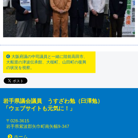
大阪府議の中司議員と一緒に陸前高田市、
大船渡の津波伝承館、大槌町、山田町の復興
の状況を視察。
岩手県議会議員 うすざわ勉（臼澤勉）
「ウェブサイトも元気に！」
〒028-3615
岩手県紫波郡矢巾町南矢幅9-347
ホーム