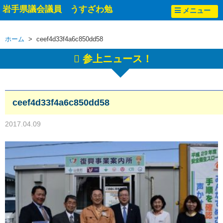
岩手県議会議員 うすざわ勉
メニュー
ホーム
> ceef4d33f4a6c850dd58
参上ニュース！
ceef4d33f4a6c850dd58
2017.04.09