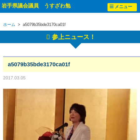
岩手県議会議員 うすざわ勉
メニュー
ホーム
> a5079b35bde3170ca01f
参上ニュース！
a5079b35bde3170ca01f
2017.03.05