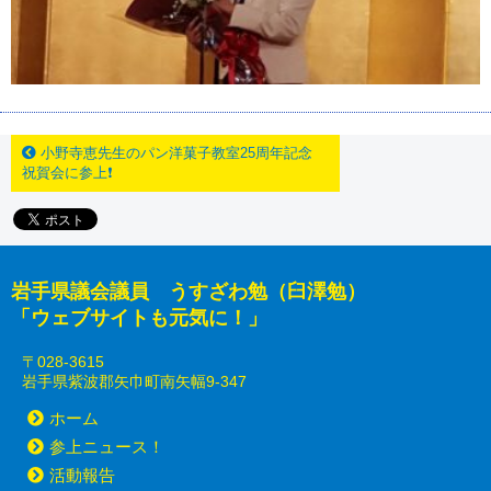
小野寺恵先生のパン洋菓子教室25周年記念
祝賀会に参上❗
岩手県議会議員 うすざわ勉（臼澤勉）
「ウェブサイトも元気に！」
〒028-3615
岩手県紫波郡矢巾町南矢幅9-347
ホーム
参上ニュース！
活動報告