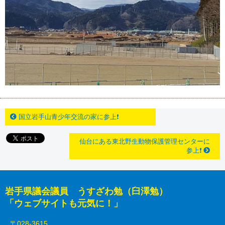
国立岩手山青少年交流の家に参上❗
仙台にある東北野生動物保護管理センターに
参上❗
岩手県議会議員 うすざわ勉（臼澤勉）
「ウェブサイトも元気に！」
〒028-3615