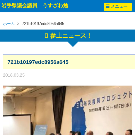
岩手県議会議員 うすざわ勉
メニュー
ホーム
> 721b10197edc8956a645
参上ニュース！
721b10197edc8956a645
2018.03.25