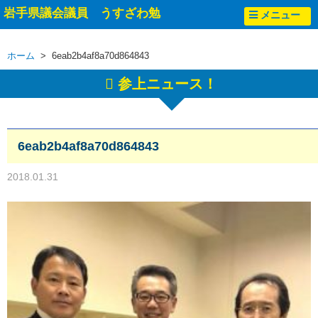
岩手県議会議員 うすざわ勉
メニュー
ホーム
> 6eab2b4af8a70d864843
参上ニュース！
6eab2b4af8a70d864843
2018.01.31