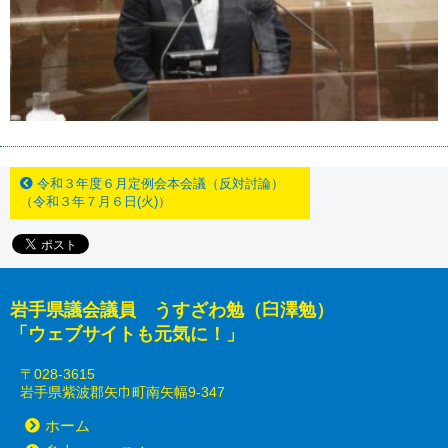
令和３年度６月定例会本会議（反対討論）
（令和３年７月６日(火)）
岩手県議会議員 うすざわ勉（臼澤勉）
「ウェブサイトも元気に！」
〒028-3615
岩手県紫波郡矢巾町南矢幅9-347
ホーム