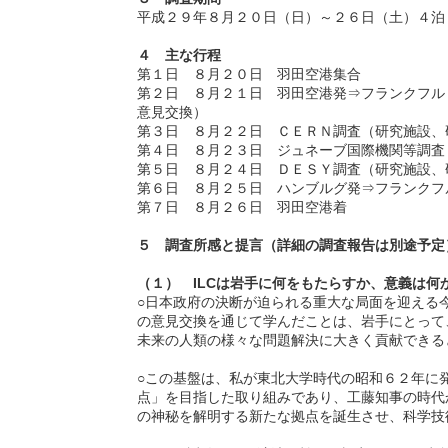
平成２９年８月２０日（日）～２６日（土）４泊
４ 主な行程
第１日 ８月２０日 羽田空港集合
第２日 ８月２１日 羽田空港発⇒フランクフル
意見交換）
第３日 ８月２２日 ＣＥＲＮ調査（研究施設、
第４日 ８月２３日 ジュネーブ国際機関等調査
第５日 ８月２４日 ＤＥＳＹ調査（研究施設、
第６日 ８月２５日 ハンブルグ発⇒フランクフ
第７日 ８月２６日 羽田空港着
５ 調査所感と提言（詳細の調査報告は別途予定
（１） ILCは岩手に何をもたらすか、意義は何
○日本政府の決断が迫られる重大な局面を迎える
の意見交換を通じて学んだことは、岩手にとって
未来の人類の様々な問題解決に大きく貢献できる
○この基盤は、私が東北大学時代の昭和６２年に
点」を目指した取り組みであり、工藤知事の時代
の神秘を解明する新たな拠点を誕生させ、科学技