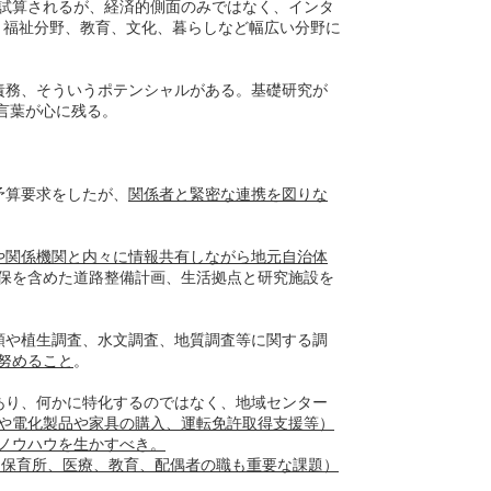
も試算されるが、経済的側面のみではなく、インタ
・福祉分野、教育、文化、暮らしなど幅広い分野に
責務、そういうポテンシャルがある。基礎研究が
言葉が心に残る。
予算要求をしたが、
関係者と緊密な連携を図りな
や関係機関と内々に情報共有しながら地元自治体
保を含めた道路整備計画、生活拠点と研究施設を
類や植生調査、水文調査、地質調査等に関する調
努めること
。
あり、何かに特化するのではなく、地域センター
や電化製品や家具の購入、運転免許取得支援等）
ノウハウを生かすべき。
（保育所、医療、教育、配偶者の職も重要な課題）