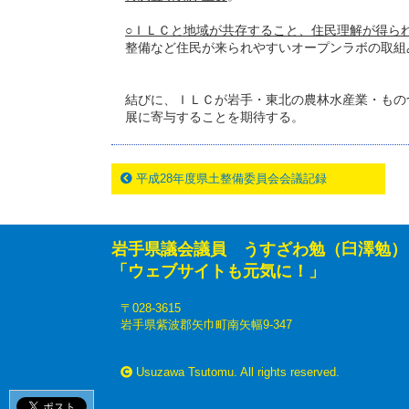
○ＩＬＣと地域が共存すること、住民理解が得ら
整備など住民が来られやすいオープンラボの取組
結びに、ＩＬＣが岩手・東北の農林水産業・もの
展に寄与することを期待する。
平成28年度県土整備委員会会議記録
岩手県議会議員 うすざわ勉（臼澤勉）
「ウェブサイトも元気に！」
〒028-3615
岩手県紫波郡矢巾町南矢幅9-347
Usuzawa Tsutomu. All rights reserved.