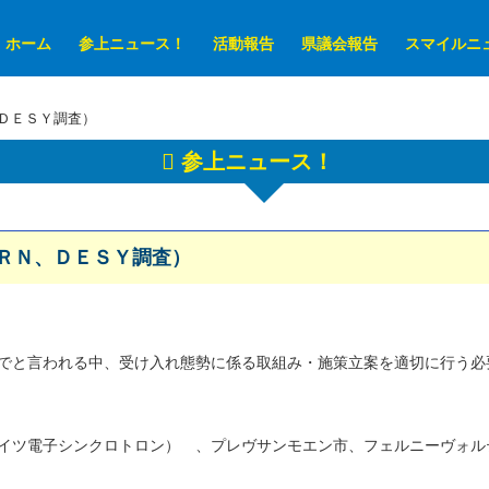
ホーム
参上ニュース！
活動報告
県議会報告
スマイルニ
ＤＥＳＹ調査）
参上ニュース！
ＲＮ、ＤＥＳＹ調査）
でと言われる中、受け入れ態勢に係る取組み・施策立案を適切に行う必
イツ電子シンクロトロン） 、プレヴサンモエン市、フェルニーヴォル