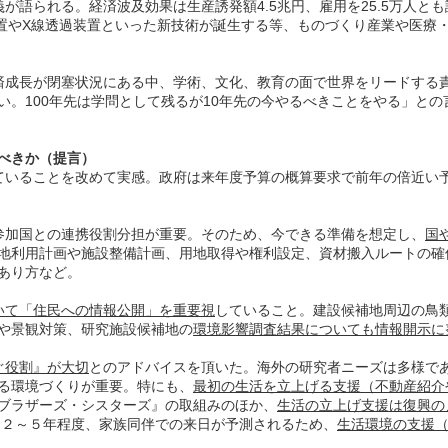
が語られる。経済波及効果は生産誘発額4.5兆円、雇用を25.5万人と
置やX線透過装置といった新技術が誕生する等、ものづくり産業や医療
済成長が閉塞状況にある中、学術、文化、教育の面で世界をリードする
い。100年先は学問として残るが10年先の今やるべきことをやる」との
べきか（提言）
ていることを改めて実感。政府は来年度予算の概算要求で前年の倍近い
参加国との連携役割分担が重要。そのため、今できる準備を想定し、
国
地利用計画や施設整備計画、用地取得や権利設定、資材搬入ルートの確
あり方など。
いて「住民への情報公開」を重要視
していること。建設候補地周辺の鳥
や景観対策、研究施設候補地の
環境影響調査結果についても情報開示に
ぐ役割』が大切
とのアドバイスを頂いた。海外の研究者ニーズは多様で
る環境づくりが重要。特にも、
最初の生活を立上げる支援（不動産紹介
ブラザーズ・シスターズ』の取組みのほか、
生活の立上げ支援は復興の
は２～５年程度、家族同伴での来日が予測されるため、
生活環境の支援