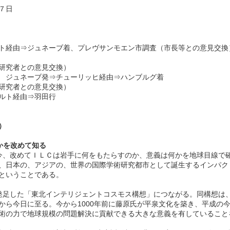
７日
ト経由⇒ジュネーブ着、プレヴサンモエン市調査（市長等との意見交換
研究者との意見交換）
 ジュネーブ発⇒チューリッヒ経由⇒ハンブルグ着
研究者との意見交換）
ルト経由⇒羽田行
）
かを改めて知る
今、改めてＩＬＣは岩手に何をもたらすのか、意義は何かを地球目線で
、日本の、アジアの、世界の国際学術研究都市として誕生するインパク
ということである。
発足した「東北インテリジェントコスモス構想」につながる。同構想は
から今日に至る。今から1000年前に藤原氏が平泉文化を築き、平成の
術の力で地球規模の問題解決に貢献できる大きな意義を有していること