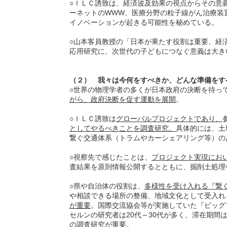
○ＩＬＣ誘致は、経済波及効果の視点からその意義
ーネットのWWW、医療分野の粒子線がん治療装
イノベーションが起きる可能性を秘めている。
○山本客員教授の「日本が果たす役割は重要、経
応用研究に、次世代の子どもにつなぐ意義は大き
（２） 我々は今何をすべきか、どんな準備をす
○世界の物理学者の多くが日本政府の決断を待っ
がら、政府決断を促す運動を展開
。
○ＩＬＣ誘致は
グローバルプロジェクトであり、
としてやるべきことを調査研究。
具体的には、土
繋ぐ交通体系（トラムやカーシェアリング等）の
○視察先で感じたことは、
プロジェクト実現にお
査結果を原則情報公開するとともに、掘削土処理
○県や自治体の役割は、
多様性を受け入れる『繋
や相談できる場所の整備、地域文化として受入れ
が重要
。国際交流協会等が実施していた『ビッグ
セルンの研究者は20代～30代が多く、滞在期間
の調査研究が重要
。