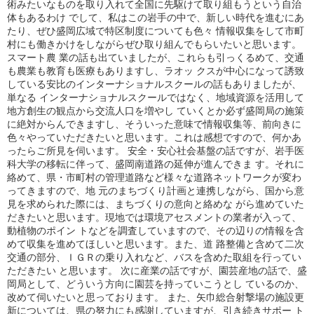
術みたいなものを取り入れて全国に先駆けて取り組もうという自治
体もあるわけ でして、私はこの岩手の中で、新しい時代を進むにあ
たり、ぜひ盛岡広域で特区制度についても色々 情報収集をして市町
村にも働きかけをしながらぜひ取り組んでもらいたいと思います。
スマート農 業の話も出ていましたが、これらも引っくるめて、交通
も農業も教育も医療もありますし、ラオッ クスが中心になって誘致
している安比のインターナショナルスクールの話もありましたが、
単なる インターナショナルスクールではなく、地域資源を活用して
地方創生の観点から交流人口を増やし ていくとか必ず盛岡局の施策
に絶対からんできますし、そういった意味で情報収集等、前向きに
色々やっていただきたいと思います。これは感想ですので、何かあ
ったらご所見を伺います。 安全・安心社会基盤の話ですが、岩手医
科大学の移転に伴って、盛岡南道路の延伸が進んできま す。それに
絡めて、県・市町村の管理道路など様々な道路ネットワークが変わ
ってきますので、地 元のまちづくり計画と連携しながら、国から意
見を求められた際には、まちづくりの意向と絡めな がら進めていた
だきたいと思います。現地では環境アセスメントの業者が入って、
動植物のポイン トなどを調査していますので、その辺りの情報を含
めて収集を進めてほしいと思います。また、道 路整備と含めて二次
交通の部分、ＩＧＲの乗り入れなど、バスを含めた取組を行ってい
ただきたい と思います。 次に産業の話ですが、園芸産地の話で、盛
岡局として、どういう方向に園芸を持っていこうとし ているのか、
改めて伺いたいと思っております。 また、矢巾総合射撃場の施設更
新については、県の努力にも感謝していますが、引き続きサポー ト