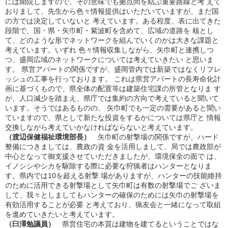
には開院しますので、その意味でも拠点間を結ぶ重要路線と考 えて
おりまして、先生から色々情報提供はいただいていますが、まだ国
の方では決定していないと 考えています。ある程度、表に出てきた
段階で、国・県・矢巾町・紫波町を含めて、広域の道路を 核とし
て、どのような形でネットワークを組んでいくのかは大きな課題と
考えています。いずれ 色々情報収集しながら、矢巾町と連携しつ
つ、盛岡広域のネットワークについては考えていきたい と思いま
す。 県営アパートの関係ですが、盛岡管内では新築ではなくリフレ
ッシュの工事を行っております。 これは県営アパートの長寿命化計
画に基づくもので、県全体の配置等は建築住宅課の所管となりま す
が、人口減少を踏まえ、県庁では集約の方向で考えていると聞いて
います。そうではあるものの、 矢巾町でも一定の需要があると聞い
ていますので、県として新たな投資をするかについては県庁と 情報
交換しながら考えていかなければならないと考えています。
（渡辺保健福祉環境部長）
矢巾町の射撃場の関係ですが、ハード
整備につきましては、農政の資 金を活用しまして、局では農政部が
中心となって御支援させていただきましたが、環境保全の面で は、
イノシシやシカを駆除する際に必要な狩猟者はハンターとなりま
す。県内では10を超える射撃 場がありますが、ハンターの技能維持
のために活用できる射撃場として矢巾町は有数の射撃場でご ざいま
して、我々としましてもハンターの確保のためには矢巾の射撃場を
有効活用することが必要 と考えており、猟友会と一緒になって取組
を進めていきたいと考えています。
（臼澤勉議員）
県営住宅の本質は建物を建てるということではな