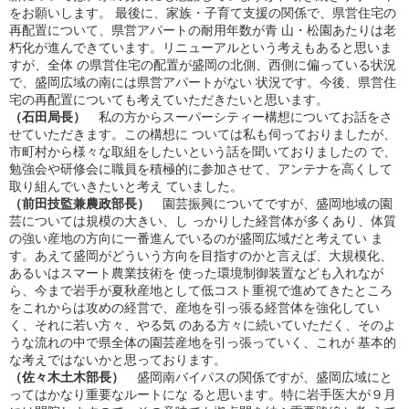
をお願いします。 最後に、家族・子育て支援の関係で、県営住宅の
再配置について、県営アパートの耐用年数が青 山・松園あたりは老
朽化が進んできています。リニューアルという考えもあると思いま
すが、全体 の県営住宅の配置が盛岡の北側、西側に偏っている状況
で、盛岡広域の南には県営アパートがない 状況です。今後、県営住
宅の再配置についても考えていただきたいと思います。
（石田局長）
私の方からスーパーシティー構想についてお話をさ
せていただきます。この構想に ついては私も伺っておりましたが、
市町村から様々な取組をしたいという話を聞いておりましたの で、
勉強会や研修会に職員を積極的に参加させて、アンテナを高くして
取り組んでいきたいと考え ていました。
（前田技監兼農政部長）
園芸振興についてですが、盛岡地域の園
芸については規模の大きい、し っかりした経営体が多くあり、体質
の強い産地の方向に一番進んでいるのが盛岡広域だと考えてい ま
す。あえて盛岡がどういう方向を目指すのかと言えば、大規模化、
あるいはスマート農業技術を 使った環境制御装置なども入れなが
ら、今まで岩手が夏秋産地として低コスト重視で進めてきたところ
をこれからは攻めの経営で、産地を引っ張る経営体を強化してい
く、それに若い方々、やる気 のある方々に続いていただく、そのよ
うな流れの中で県全体の園芸産地を引っ張っていく、これが 基本的
な考えではないかと思っております。
（佐々木土木部長）
盛岡南バイパスの関係ですが、盛岡広域にと
ってはかなり重要なルートにな ると思います。特に岩手医大が９月