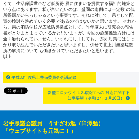
くて、生活保護世帯など低所得 層に住まいを提供する福祉的施策と
いう点にあります。私が言いたいのは、盛岡の南側には一定数 の低
所得層がいらっしゃるという事実です。それに対して、県として配
置の検討を進めていく必要 があるのではないかと思います。 それか
ら、県の消防学校が広域防災拠点として、昨年度末に研究会の報告
書がとりまとまってい るかと思いますが、今回の施策推進方針には
全く触れられていません。いずれにしましても、防災 対策にはしっ
かり取り組んでいただきたいと思いますし、併せて北上川無築堤箇
所の解消について も働きかけていただきたいと思います。
以上
平成30年度県土整備委員会会議記録
新型コロナウイルス感染症への 対応に関する
知事要望（令和２年３月10日）
岩手県議会議員 うすざわ勉（臼澤勉）
「ウェブサイトも元気に！」