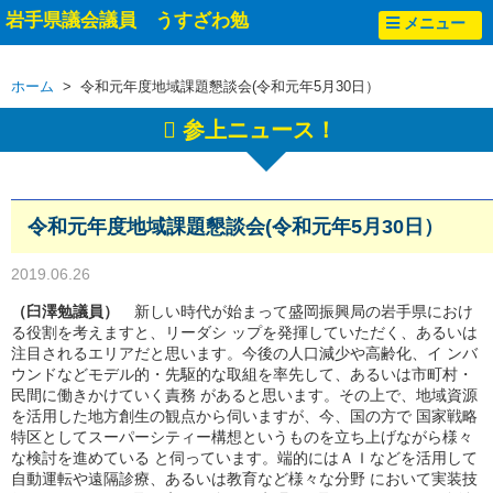
岩手県議会議員 うすざわ勉
メニュー
ホーム
> 令和元年度地域課題懇談会(令和元年5月30日）
参上ニュース！
令和元年度地域課題懇談会(令和元年5月30日）
2019.06.26
（臼澤勉議員）
新しい時代が始まって盛岡振興局の岩手県におけ
る役割を考えますと、リーダシ ップを発揮していただく、あるいは
注目されるエリアだと思います。今後の人口減少や高齢化、イ ンバ
ウンドなどモデル的・先駆的な取組を率先して、あるいは市町村・
民間に働きかけていく責務 があると思います。その上で、地域資源
を活用した地方創生の観点から伺いますが、今、国の方で 国家戦略
特区としてスーパーシティー構想というものを立ち上げながら様々
な検討を進めている と伺っています。端的にはＡＩなどを活用して
自動運転や遠隔診療、あるいは教育など様々な分野 において実装技