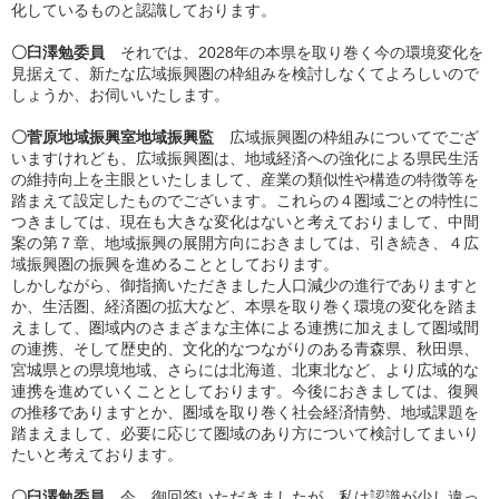
化しているものと認識しております。
〇臼澤勉委員
それでは、2028年の本県を取り巻く今の環境変化を
見据えて、新たな広域振興圏の枠組みを検討しなくてよろしいので
しょうか、お伺いいたします。
〇菅原地域振興室地域振興監
広域振興圏の枠組みについてでござ
いますけれども、広域振興圏は、地域経済への強化による県民生活
の維持向上を主眼といたしまして、産業の類似性や構造の特徴等を
踏まえて設定したものでございます。これらの４圏域ごとの特性に
つきましては、現在も大きな変化はないと考えておりまして、中間
案の第７章、地域振興の展開方向におきましては、引き続き、４広
域振興圏の振興を進めることとしております。
しかしながら、御指摘いただきました人口減少の進行でありますと
か、生活圏、経済圏の拡大など、本県を取り巻く環境の変化を踏ま
えまして、圏域内のさまざまな主体による連携に加えまして圏域間
の連携、そして歴史的、文化的なつながりのある青森県、秋田県、
宮城県との県境地域、さらには北海道、北東北など、より広域的な
連携を進めていくこととしております。今後におきましては、復興
の推移でありますとか、圏域を取り巻く社会経済情勢、地域課題を
踏まえまして、必要に応じて圏域のあり方について検討してまいり
たいと考えております。
〇臼澤勉委員
今、御回答いただきましたが、私は認識が少し違っ