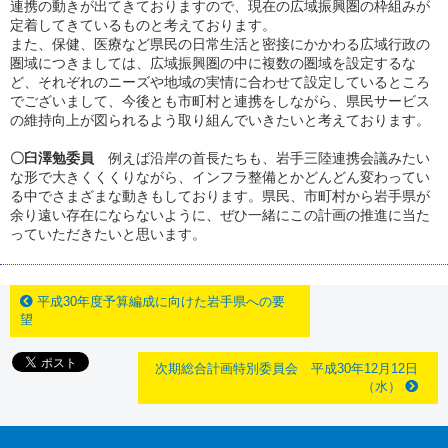
連携の動きが出てきておりますので、現在の広域振興圏の枠組みが
定着してきているものと考えております。
また、保健、医療など県民の日常生活と密接にかかわる広域行政の
圏域につきましては、広域振興圏の中に複数の圏域を設定するな
ど、それぞれのニーズや地域の実情に合わせて設定しているところ
でございまして、今後とも市町村と連携をしながら、県民サービス
の維持向上が図られるよう取り組んでいきたいと考えております。
〇臼澤勉委員
例えば沿岸の首長たちも、岩手三陸連携会議みたい
な形で大きくくくりながら、インフラ整備とかどんどん変わってい
る中でさまざまな動きもしております。県民、市町村から岩手県が
余り遠い存在にならないように、ぜひ一緒にこの計画の推進に当た
っていただきたいと思います。
平成30年度予算編成に向けた岩手県への要
望
次期総合計画特別委員会 平成30年12月12日
（水）