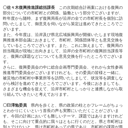
〇佐々木復興推進課総括課長
この次期総合計画案における復興の
部分についての市町村との関係、協働という部分でございますが、
昨年度から随時、まず復興局長が沿岸の全ての市町村長を個別に訪
問いたしまして、御意見を伺いながら策定は進めてきたところでご
ざいます。
また、今年度は、沿岸及び県北広域振興局が開催いたします現地復
興推進本部会議におきまして、市町村、関係団体等とも意見交換を
しているところでございます。また、これに加えまして、復興局の
担当職員が現地に出向きまして、沿岸の全市町村の復興担当課長等
と、復興の課題などについても意見交換を行ったところでございま
す。
さらに、復興委員会の中に総合企画専門委員会、それから女性参画
推進専門委員会がございますけれども、その委員の皆様と一緒に、
被災地の市町村や事業所等を訪問いたしまして、状況等を調査しな
がら検討を進めてきたところでございます。今後におきましても、
さまざまな機会を捉えて、沿岸市町村としっかりと連携しながら取
り組んでいきたいと考えております。
〇臼澤勉委員
県内を歩くと、県の政策の柱とかフレームがちょっ
とわかりにくいという首長の声も実際にいただくことがございま
す。今回の計画においても難しいテーマ、課題ではありますけれど
も、そこに向けて重点的に我々はともに行くのだと。県と市町村は
別々ではないと、県は市町村あっての県であり、市町村の課題が県