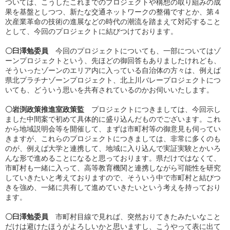
ついては、こうしたこれまでのプロジェクトや構想の取り組みの成
果を基盤としつつ、新たな交通ネットワークの整備ですとか、第４
次産業革命の技術の進展などの時代の潮流を踏まえて対応すること
として、今回のプロジェクトに結びつけております。
〇臼澤勉委員
今回のプロジェクトについても、一部についてはゾ
ーンプロジェクトという、先ほどの御回答もありましたけれども、
そういったゾーンのエリア内に入っている自治体の方々は、例えば
県北プラチナゾーンプロジェクト、北上川バレープロジェクトにつ
いても、どういう思いを共有されているのかお伺いいたします。
〇岩渕政策推進室政策監
プロジェクトにつきましては、今回示し
ました中間案で初めて具体的に盛り込んだものでございます。これ
から地域説明会等を開催して、まずは市町村等の御意見も伺ってい
きますが、これらのプロジェクトにつきましては、非常に多くのも
のが、例えば大学と連携して、地域に入り込んで実証実験とかいろ
んな形で進めることになると思っております。県だけではなくて、
市町村も一緒に入って、高等教育機関と連携しながら可能性を研究
していきたいと考えておりますので、そういう中で市町村と結びつ
きを強め、一緒に共有して進めていきたいという考えを持っており
ます。
〇臼澤勉委員
市町村目線で見れば、突然おりてきたみたいなこと
だけは避けたほうがよろしいかと思いますし、こうやって表に出て