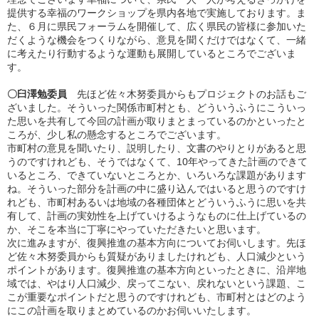
提供する幸福のワークショップを県内各地で実施しております。ま
た、６月に県民フォーラムを開催して、広く県民の皆様に参加いた
だくような機会をつくりながら、意見を聞くだけではなくて、一緒
に考えたり行動するような運動も展開しているところでございま
す。
〇臼澤勉委員
先ほど佐々木努委員からもプロジェクトのお話もご
ざいました。そういった関係市町村とも、どういうふうにこういっ
た思いを共有して今回の計画が取りまとまっているのかといったと
ころが、少し私の懸念するところでございます。
市町村の意見を聞いたり、説明したり、文書のやりとりがあると思
うのですけれども、そうではなくて、10年やってきた計画のできて
いるところ、できていないところとか、いろいろな課題があります
ね。そういった部分を計画の中に盛り込んではいると思うのですけ
れども、市町村あるいは地域の各種団体とどういうふうに思いを共
有して、計画の実効性を上げていけるようなものに仕上げているの
か、そこを本当に丁寧にやっていただきたいと思います。
次に進みますが、復興推進の基本方向についてお伺いします。先ほ
ど佐々木努委員からも質疑がありましたけれども、人口減少という
ポイントがあります。復興推進の基本方向といったときに、沿岸地
域では、やはり人口減少、戻ってこない、戻れないという課題、こ
こが重要なポイントだと思うのですけれども、市町村とはどのよう
にこの計画を取りまとめているのかお伺いいたします。