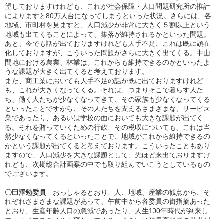
望しておりますけれども、これが社会保障・人口問題研究所の推計
によりますと80万人台になってしまうといった状況。さらには、各
地域、市町村を見ますと、人口減少が非常に大きく５割以上という
地域も出てくることによって、集落が維持されるかといった問題。
あと、今でも話が出ておりますけれども人手不足、これは既に顕在
化しておりますが、こういった問題がさらに大きく出てくる。中山
間地における農業、林業は、これからも維持できるのかといったよ
うな課題が大きく出てくると考えております。
また、商工業においても人手不足の話が既に出ておりますけれど
も、これが大きくなってくる。それは、つまりそこで暮らす人た
ち、働く人たちが少なくなってきて、その家族も少なくなってくる
といったことですから、その人たちを支えるさまざまな、サービス
業であったり、あるいは学校の面においても大きな課題が出てく
る。それを賄っていくための行政、その税収についても、これは当
然少なくなってくるといったことで、地域がこれから維持できるの
かという課題が出てくると考えております。こういったこともあり
ますので、人口減少を大きな課題として、先ほど来出ておりますけ
れども、次期総合計画案の中でも取り組んでいこうとしているもの
でございます。
〇臼澤勉委員
おっしゃるとおり、人、地域、産業の観点から、そ
れぞれさまざまな課題があって、午前中から各委員の御指摘あった
とおり、生産年齢人口の急減であったり、人生100年時代が到来し