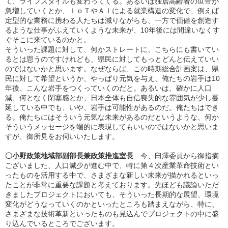
て、ライフスタイルも変わってくる。あるいは独居高齢者の世帯が
急増していくとか、ＩｏＴやＡＩによる就業構造の変化で、例えば
定型的な業務に携わる人たちは減りながらも、一方で価値を創造す
るような仕事がふえていくような未来が、10年後には間違いなくす
ぐそこに来ているのかと。
そういった課題に対して、何かストレートに、こちらにも書いてい
るとは思うのですけれども、県民に対してもっとどんと伝えていい
のではないかと思います。なぜならば、この時期総合計画案は、県
民に対して希望というか、やっぱり元気を与え、俺たちの岩手は10
年後、こんな岩手をつくっていくのだと。あるいは、確かに人口
減、何となく閉塞感とか、日本全体も自信喪失的な雰囲気が少し蔓
延している中でも、いや、岩手は可能性があるのだ。俺たちはでき
る。俺たちにはそういう元気な未来があるのだというような、何か
そういうメッセージを端的に表現してもいいのではないかと思いま
すが、御所見をお伺いいたします。
〇小野政策地域部副部長兼政策推進室長
今、臼澤委員から御指摘
ございました、人口減少が進む中で、特に第４次産業革命技術とい
ったものを活用する中で、さまざまな新しい未来が描かれるといっ
たことが非常に重要な課題と考えております。先ほども議論いただ
きましたプロジェクトにおいても、そういった長期的な展望、環境
変化がどうなっていくのかといったところも踏まえながら、特に、
さまざまな技術革新といったものも見込んでプロジェクトの中に盛
り込んでいるところでございます。