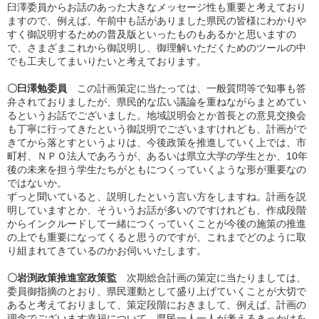
臼澤委員からお話のあった大きなメッセージ性も重要と考えており
ますので、例えば、午前中も話がありました県民の皆様にわかりや
すく御説明するための普及版といったものもあるかと思いますの
で、さまざまこれから御説明し、御理解いただくためのツールの中
でも工夫してまいりたいと考えております。
〇臼澤勉委員
この計画策定に当たっては、一般質問等で知事も答
弁されておりましたが、県民的な広い議論を重ねながらまとめてい
るというお話でございました。地域説明会とか首長との意見交換会
も丁寧に行ってきたという御説明でございますけれども、計画がで
きてから落とすというよりは、今後政策を推進していく上では、市
町村、ＮＰＯ法人であろうが、あるいは県立大学の学生とか、10年
後の未来を担う学生たちがともにつくっていくような形が重要なの
ではないか。
ずっと聞いていると、説明したという言い方をしますね。計画を説
明していますとか、そういうお話が多いのですけれども、作成段階
からインクルードして一緒につくっていくことが今後の施策の推進
の上でも重要になってくると思うのですが、これまでどのように取
り組まれてきているのかお伺いいたします。
〇岩渕政策推進室政策監
次期総合計画の策定に当たりましては、
委員御指摘のとおり、県民運動として盛り上げていくことが大切で
あると考えておりまして、策定段階におきまして、例えば、計画の
理念でございます幸福について、県民一人一人が考えるきっかけを