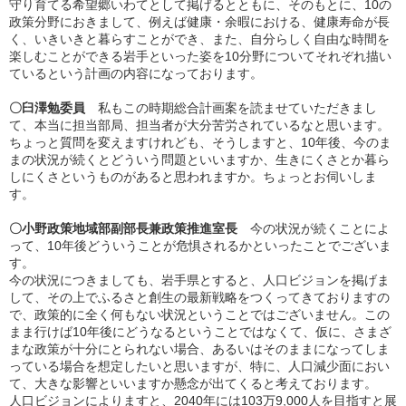
守り育てる希望郷いわてとして掲げるとともに、そのもとに、10の
政策分野におきまして、例えば健康・余暇における、健康寿命が長
く、いきいきと暮らすことができ、また、自分らしく自由な時間を
楽しむことができる岩手といった姿を10分野についてそれぞれ描い
ているという計画の内容になっております。
〇臼澤勉委員
私もこの時期総合計画案を読ませていただきまし
て、本当に担当部局、担当者が大分苦労されているなと思います。
ちょっと質問を変えますけれども、そうしますと、10年後、今のま
まの状況が続くとどういう問題といいますか、生きにくさとか暮ら
しにくさというものがあると思われますか。ちょっとお伺いしま
す。
〇小野政策地域部副部長兼政策推進室長
今の状況が続くことによ
って、10年後どういうことが危惧されるかといったことでございま
す。
今の状況につきましても、岩手県とすると、人口ビジョンを掲げま
して、その上でふるさと創生の最新戦略をつくってきておりますの
で、政策的に全く何もない状況ということではございません。この
まま行けば10年後にどうなるということではなくて、仮に、さまざ
まな政策が十分にとられない場合、あるいはそのままになってしま
っている場合を想定したいと思いますが、特に、人口減少面におい
て、大きな影響といいますか懸念が出てくると考えております。
人口ビジョンによりますと、2040年には103万9,000人を目指すと展