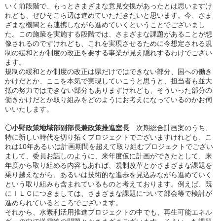
いく前段階で、もっとさまざまな意見交換があったとは思いますけ
れども、ぜひそこら辺は進めていただきたいと思います。今、さま
ざまな機関とも連携しながら進めていくということでございまし
た。この施策を実施する段階では、さまざまな課題があることが想
像されるのですけれども、これを実現させるために今想定される規
制の緩和とか制度の改正を要する事業が見え隠れするわけでござい
ます。
規制の緩和とか制度の改正は県だけではできない部分、国への働き
かけだとか、ここを本気で実現していこうと思うと、担当者も並大
抵の努力ではできない部分もありますけれども、そういった部分の
働きかけだとか取り組みをどのようにお考えになっているのかお伺
いいたします。
〇小野政策地域部副部長兼政策推進室長
次期総合計画案のうち、
特に新しい時代を切り拓くプロジェクトでございますけれども、こ
れは10年あるいは計画期間を超えて取り組むプロジェクトでござい
まして、委員お話しのように、来年度仮に計画ができたとして、来
年度から取り組める内容もあれば、規制改革とかさまざまな課題を
乗り越えながら、あるいは技術的な進歩を見込みながら進めていく
という取り組みも含まれているものと考えております。例えば、既
にＩＬＣにつきましては、さまざまな課題について部会等で検討が
進められているところでございます。
それから、水素利活用推進プロジェクトの中でも、再生可能エネル