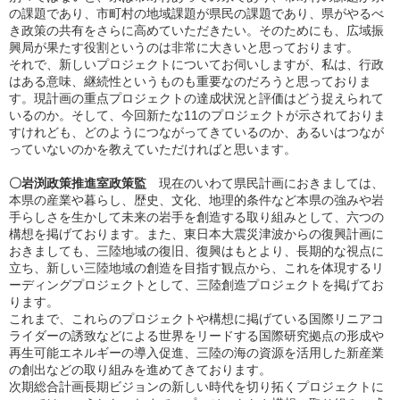
の課題であり、市町村の地域課題が県民の課題であり、県がやるべ
き政策の共有をさらに高めていただきたい。そのためにも、広域振
興局が果たす役割というのは非常に大きいと思っております。
それで、新しいプロジェクトについてお伺いしますが、私は、行政
はある意味、継続性というものも重要なのだろうと思っておりま
す。現計画の重点プロジェクトの達成状況と評価はどう捉えられて
いるのか。そして、今回新たな11のプロジェクトが示されておりま
すけれども、どのようにつながってきているのか、あるいはつなが
っていないのかを教えていただければと思います。
〇岩渕政策推進室政策監
現在のいわて県民計画におきましては、
本県の産業や暮らし、歴史、文化、地理的条件など本県の強みや岩
手らしさを生かして未来の岩手を創造する取り組みとして、六つの
構想を掲げております。また、東日本大震災津波からの復興計画に
おきましても、三陸地域の復旧、復興はもとより、長期的な視点に
立ち、新しい三陸地域の創造を目指す観点から、これを体現するリ
ーディングプロジェクトとして、三陸創造プロジェクトを掲げてお
ります。
これまで、これらのプロジェクトや構想に掲げている国際リニアコ
ライダーの誘致などによる世界をリードする国際研究拠点の形成や
再生可能エネルギーの導入促進、三陸の海の資源を活用した新産業
の創出などの取り組みを進めてきております。
次期総合計画長期ビジョンの新しい時代を切り拓くプロジェクトに