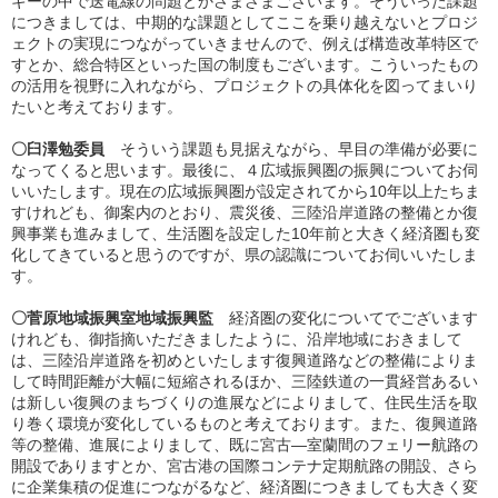
ギーの中で送電線の問題とかさまざまございます。そういった課題
につきましては、中期的な課題としてここを乗り越えないとプロジ
ェクトの実現につながっていきませんので、例えば構造改革特区で
すとか、総合特区といった国の制度もございます。こういったもの
の活用を視野に入れながら、プロジェクトの具体化を図ってまいり
たいと考えております。
〇臼澤勉委員
そういう課題も見据えながら、早目の準備が必要に
なってくると思います。最後に、４広域振興圏の振興についてお伺
いいたします。現在の広域振興圏が設定されてから10年以上たちま
すけれども、御案内のとおり、震災後、三陸沿岸道路の整備とか復
興事業も進みまして、生活圏を設定した10年前と大きく経済圏も変
化してきていると思うのですが、県の認識についてお伺いいたしま
す。
〇菅原地域振興室地域振興監
経済圏の変化についてでございます
けれども、御指摘いただきましたように、沿岸地域におきまして
は、三陸沿岸道路を初めといたします復興道路などの整備によりま
して時間距離が大幅に短縮されるほか、三陸鉄道の一貫経営あるい
は新しい復興のまちづくりの進展などによりまして、住民生活を取
り巻く環境が変化しているものと考えております。また、復興道路
等の整備、進展によりまして、既に宮古―室蘭間のフェリー航路の
開設でありますとか、宮古港の国際コンテナ定期航路の開設、さら
に企業集積の促進につながるなど、経済圏につきましても大きく変