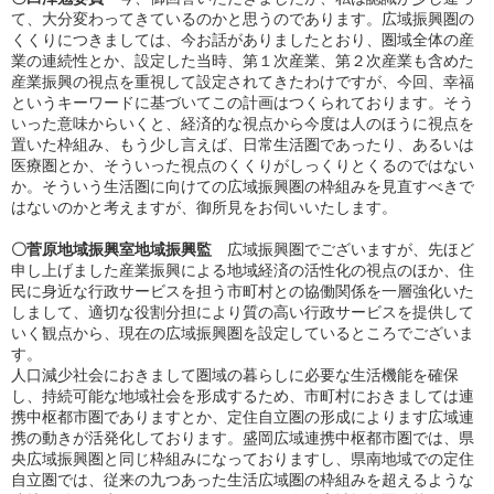
て、大分変わってきているのかと思うのであります。広域振興圏の
くくりにつきましては、今お話がありましたとおり、圏域全体の産
業の連続性とか、設定した当時、第１次産業、第２次産業も含めた
産業振興の視点を重視して設定されてきたわけですが、今回、幸福
というキーワードに基づいてこの計画はつくられております。そう
いった意味からいくと、経済的な視点から今度は人のほうに視点を
置いた枠組み、もう少し言えば、日常生活圏であったり、あるいは
医療圏とか、そういった視点のくくりがしっくりとくるのではない
か。そういう生活圏に向けての広域振興圏の枠組みを見直すべきで
はないのかと考えますが、御所見をお伺いいたします。
〇菅原地域振興室地域振興監
広域振興圏でございますが、先ほど
申し上げました産業振興による地域経済の活性化の視点のほか、住
民に身近な行政サービスを担う市町村との協働関係を一層強化いた
しまして、適切な役割分担により質の高い行政サービスを提供して
いく観点から、現在の広域振興圏を設定しているところでございま
す。
人口減少社会におきまして圏域の暮らしに必要な生活機能を確保
し、持続可能な地域社会を形成するため、市町村におきましては連
携中枢都市圏でありますとか、定住自立圏の形成によります広域連
携の動きが活発化しております。盛岡広域連携中枢都市圏では、県
央広域振興圏と同じ枠組みになっておりますし、県南地域での定住
自立圏では、従来の九つあった生活広域圏の枠組みを超えるような