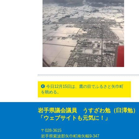
今日12月15日は、鷹の目でふるさと矢巾町
を眺める。
岩手県議会議員 うすざわ勉（臼澤勉）
「ウェブサイトも元気に！」
〒028-3615
岩手県紫波郡矢巾町南矢幅9-347