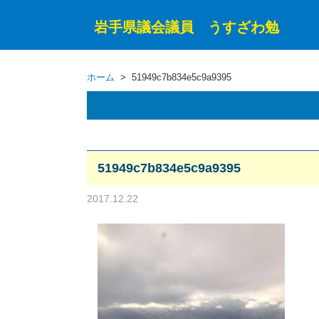
岩手県議会議員 うすざわ勉
ホーム
> 51949c7b834e5c9a9395
51949c7b834e5c9a9395
2017.12.22