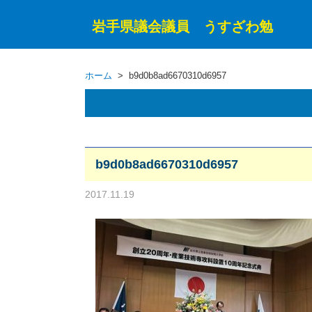
岩手県議会議員 うすざわ勉
ホーム
> b9d0b8ad6670310d6957
b9d0b8ad6670310d6957
2017.11.19